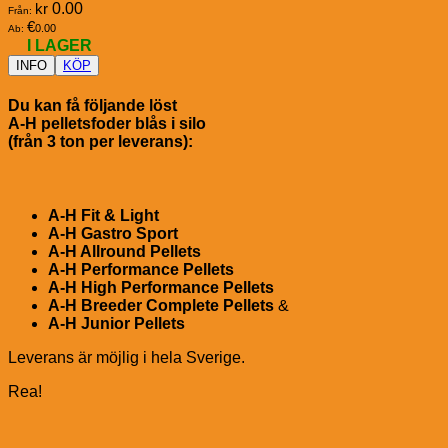
kr
0.00
Från:
€
0.00
Ab:
I LAGER
INFO
KÖP
Du kan få följande löst
A-H pelletsfoder blås i silo
(från 3 ton per leverans):
A-H Fit & Light
A-H Gastro Sport
A-H Allround Pellets
A-H Performance Pellets
A-H High Performance Pellets
A-H Breeder Complete Pellets
&
A-H Junior Pellets
Leverans är möjlig i hela Sverige.
Rea!