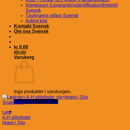
Impressum (Leverantörsidentifikation/Imprint)
Svensk
Tävlingens villkor Svensk
Avbryt köp
Kontakt Svensk
Om oss Svensk
kr
0.00
€
(
0.00
)
Varukorg
Inga produkter i varukorgen.
Gå tillbaka till butiken
Snabbkoll
Løst
A-H pillefoder
blæst i Silo