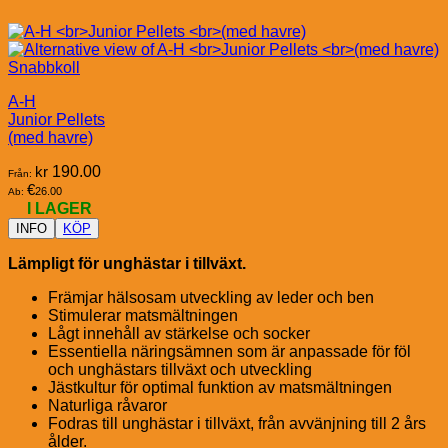
Snabbkoll
A-H
Junior Pellets
(med havre)
kr
190.00
Från:
€
26.00
Ab:
I LAGER
INFO
KÖP
Lämpligt för unghästar i tillväxt.
Främjar hälsosam utveckling av leder och ben
Stimulerar matsmältningen
Lågt innehåll av stärkelse och socker
Essentiella näringsämnen som är anpassade för föl
och unghästars tillväxt och utveckling
Jästkultur för optimal funktion av matsmältningen
Naturliga råvaror
Fodras till unghästar i tillväxt, från avvänjning till 2 års
ålder.