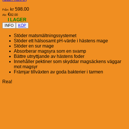
kr
598.00
Från:
€
82.00
Ab:
I LAGER
INFO
KÖP
Stöder matsmältningssystemet
Stöder ett hälsosamt pH-värde i hästens mage
Stöder en sur mage
Absorberar magsyra som en svamp
Bättre utnyttjande av hästens foder
Innehåller pektiner som skyddar magsäckens väggar
mot magsyr
Främjar tillväxten av goda bakterier i tarmen
Rea!