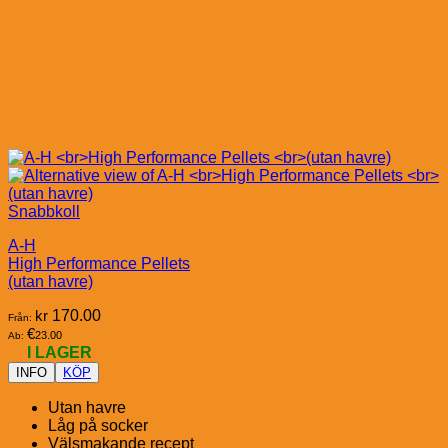
Snabbkoll
A-H
High Performance Pellets
(utan havre)
kr
170.00
Från:
€
23.00
Ab:
I LAGER
INFO
KÖP
Utan havre
Låg på socker
Välsmakande recept