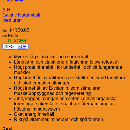
A-H
Gastric Naturmüsli
med urter
kr
300.00
Från:
€
41.00
Ab:
I LAGER
INFO
KÖP
Mycket låg stärkelse- och sockerhalt
Långvarig och stabil energifrigivning (slow release)
Högt proteininnehåll för underhåll och välfungerande
muskler
Högt innehåll av råfibrer säkerställer en sund tarmflora
och stödjer matsmältningen
Högt innehåll av E-vitamin, som stimulerar
muskeluppbyggnad och regenerering
Zink, koppar, mangan och selen i delvis organiska
föreningar säkerställer snabbare återhämtning av
hästens immunsystem
Ökat energiinnehåll
Rikt på vitaminer, mineraler och spårämnen
Rea!