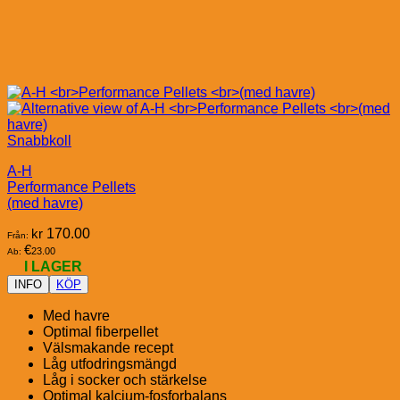
Snabbkoll
A-H
Performance Pellets
(med havre)
kr
170.00
Från:
€
23.00
Ab:
I LAGER
INFO
KÖP
Med havre
Optimal fiberpellet
Välsmakande recept
Låg utfodringsmängd
Låg i socker och stärkelse
Optimal kalcium-fosforbalans