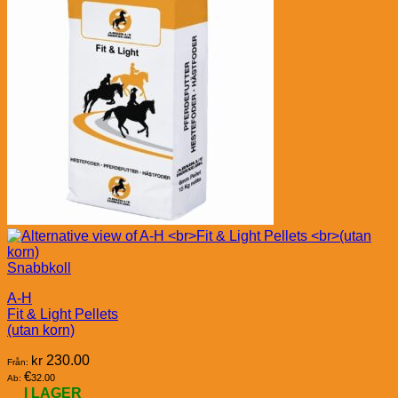
Snabbkoll
A-H
Fit & Light Pellets
(utan korn)
kr
230.00
Från:
€
32.00
Ab:
I LAGER