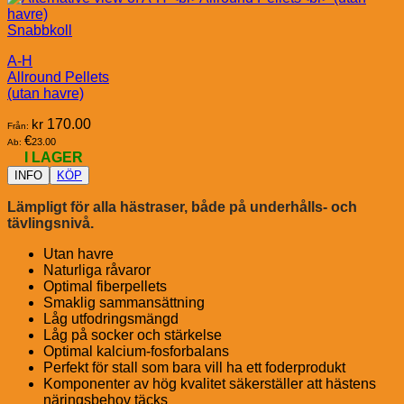
Snabbkoll
A-H
Allround Pellets
(utan havre)
kr
170.00
Från:
€
23.00
Ab:
I LAGER
INFO
KÖP
Lämpligt för alla hästraser, både på underhålls- och
tävlingsnivå.
Utan havre
Naturliga råvaror
Optimal fiberpellets
Smaklig sammansättning
Låg utfodringsmängd
Låg på socker och stärkelse
Optimal kalcium-fosforbalans
Perfekt för stall som bara vill ha ett foderprodukt
Komponenter av hög kvalitet säkerställer att hästens
näringsbehov täcks