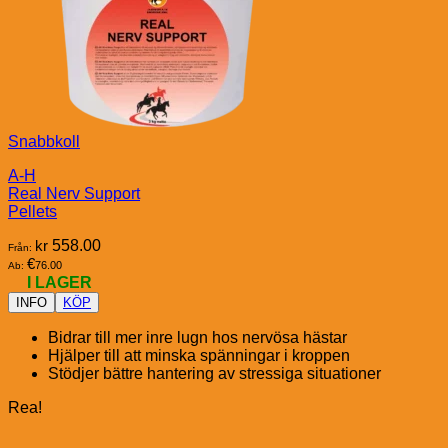
Snabbkoll
A-H
Real Nerv Support
Pellets
kr
558.00
Från:
€
76.00
Ab:
I LAGER
INFO
KÖP
Bidrar till mer inre lugn hos nervösa hästar
Hjälper till att minska spänningar i kroppen
Stödjer bättre hantering av stressiga situationer
Rea!