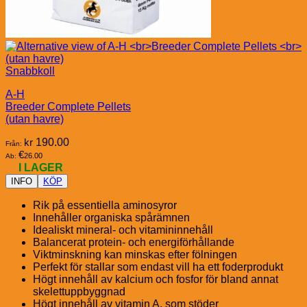
Snabbkoll
A-H
Breeder Complete Pellets
(utan havre)
kr
190.00
Från:
€
26.00
Ab:
I LAGER
INFO
KÖP
Rik på essentiella aminosyror
Innehåller organiska spårämnen
Idealiskt mineral- och vitamininnehåll
Balancerat protein- och energiförhållande
Viktminskning kan minskas efter fölningen
Perfekt för stallar som endast vill ha ett foderprodukt
Högt innehåll av kalcium och fosfor för bland annat
skelettuppbyggnad
Högt innehåll av vitamin A, som stöder