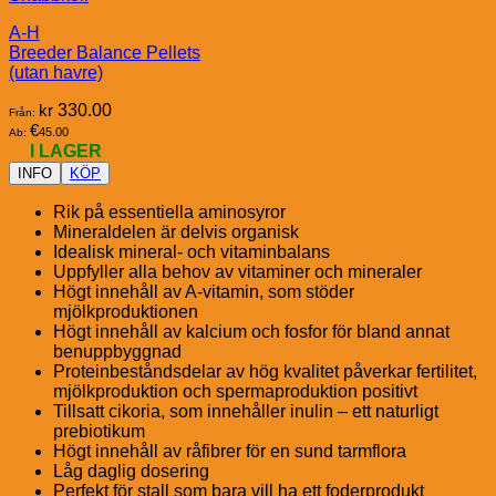
A-H
Breeder Balance Pellets
(utan havre)
kr
330.00
Från:
€
45.00
Ab:
I LAGER
INFO
KÖP
Rik på essentiella aminosyror
Mineraldelen är delvis organisk
Idealisk mineral- och vitaminbalans
Uppfyller alla behov av vitaminer och mineraler
Högt innehåll av A-vitamin, som stöder
mjölkproduktionen
Högt innehåll av kalcium och fosfor för bland annat
benuppbyggnad
Proteinbeståndsdelar av hög kvalitet påverkar fertilitet,
mjölkproduktion och spermaproduktion positivt
Tillsatt cikoria, som innehåller inulin – ett naturligt
prebiotikum
Högt innehåll av råfibrer för en sund tarmflora
Låg daglig dosering
Perfekt för stall som bara vill ha ett foderprodukt