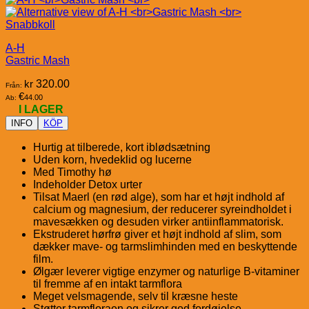
Snabbkoll
A-H
Gastric Mash
kr
320.00
Från:
€
44.00
Ab:
I LAGER
INFO
KÖP
Hurtig at tilberede, kort iblødsætning
Uden korn, hvedeklid og lucerne
Med Timothy hø
Indeholder Detox urter
Tilsat Maerl (en rød alge), som har et højt indhold af
calcium og magnesium, der reducerer syreindholdet i
mavesækken og desuden virker antiinflammatorisk.
Ekstruderet hørfrø giver et højt indhold af slim, som
dækker mave- og tarmslimhinden med en beskyttende
film.
Ølgær leverer vigtige enzymer og naturlige B-vitaminer
til fremme af en intakt tarmflora
Meget velsmagende, selv til kræsne heste
Støtter tarmfloraen og sikrer god fordøjelse