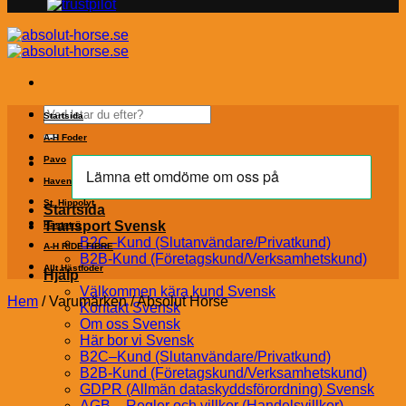
Sök
Startsida
efter:
A-H Foder
Pavo
Havens
St. Hippolyt
Startsida
Transport Svensk
Hästströ
B2C–Kund (Slutanvändare/Privatkund)
A-H RIDE FIBRE
B2B-Kund (Företagskund/Verksamhetskund)
Allt Hästfoder
Hjälp
Välkommen kära kund Svensk
Hem
/
Varumärken
/
Absolut Horse
Kontakt Svensk
Om oss Svensk
Här bor vi Svensk
B2C–Kund (Slutanvändare/Privatkund)
B2B-Kund (Företagskund/Verksamhetskund)
GDPR (Allmän dataskyddsförordning) Svensk
AGB – Regler och villkor (Handelsvillkor)