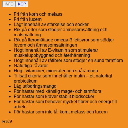
INFO
KÖP
Fri från korn och melass
Fri från lucern
Lågt innehåll av stärkelse och socker
Rik på örter som stödjer ämnesomsättning och
matsmältning
Rik på fleromättade omega-3 fettsyror som stödjer
levern och ämnesomsättningen
Högt innehåll av E-vitamin som stimulerar
muskeluppbyggnad och återhämtning
Högt innehåll av råfibrer som stödjer en sund tarmflora
Naturliga råvaror
Hög i vitaminer, mineraler och spårämnen
Tillsatt cikoria som innehåller inulin – ett naturligt
prebiotikum
Låg utfodringsmängd
För hästar med känslig mage- och tarmflora
För hästar som kräver stabilt blodsocker
För hästar som behöver mycket fibrer och energi till
arbete
För hästar som inte tål korn, melass och lucern
Rea!