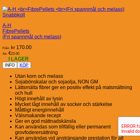
Snabbkoll
A-H
FibrePellets
(Fri spannmål och melass)
kr
170.00
Från:
€
23.00
Ab:
I LAGER
INFO
KÖP
Utan korn och melass
Sojabönskalar och sojaolja, NON GM
Lättsmälta fibrer ger en positiv effekt på matsmältning
och hull
Högt innehåll av lysin
Mycket lågt innehåll av socker och stärkelse
Måttligt energiinnehåll
Välsmakande recept
Ger en god mättnadskänsla
Kan användas som tillfällig eller permanent
grovfoderersättning
Kan användas vid ansträngande prestation för att