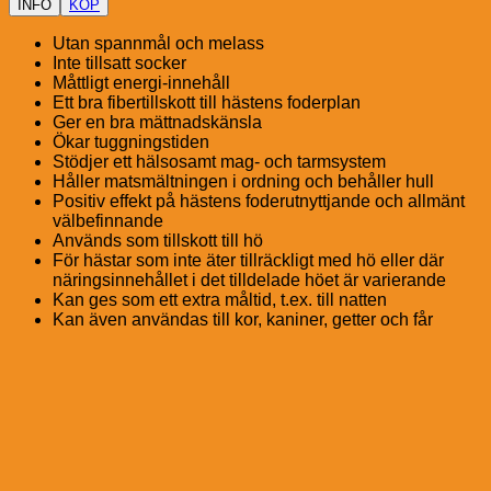
INFO
KÖP
Utan spannmål och melass
Inte tillsatt socker
Måttligt energi-innehåll
Ett bra fibertillskott till hästens foderplan
Ger en bra mättnadskänsla
Ökar tuggningstiden
Stödjer ett hälsosamt mag- och tarmsystem
Håller matsmältningen i ordning och behåller hull
Positiv effekt på hästens foderutnyttjande och allmänt
välbefinnande
Används som tillskott till hö
För hästar som inte äter tillräckligt med hö eller där
näringsinnehållet i det tilldelade höet är varierande
Kan ges som ett extra måltid, t.ex. till natten
Kan även användas till kor, kaniner, getter och får