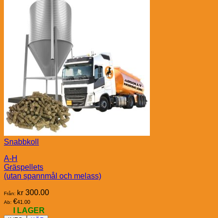
Snabbkoll
A-H
Gräspellets
(utan spannmål och melass)
kr
300.00
Från:
€
41.00
Ab:
I LAGER