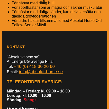
För hästar med dålig hull
För sporthästar som är magra och saknar muskulatur
För hästar med dåliga tänder, kan delvis ersätta den
dagliga grovfoderrationen
För äldre hästar tillsammans med Absolut-Horse Old
Fellow Senior Müsli
KONTAKT
"Absolut-Horse.se"
A. Energi UG Sverige Filial
+46 (0) 418 30 20 60
Tel:
info@absolut-horse.se
Email:
TELEFONTIDER SVERIGE
:
Måndag – Fredag: kl. 09.00 – 18.00
Lördag: kl. 10.00 – 16.00
Söndag:
Stängt