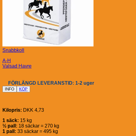
Snabbkoll
A-H
Valsad Havre
FÖRLÄNGD LEVERANSTID: 1-2 uger
INFO
KÖP
Kilopris:
DKK 4,73
1 säck:
15 kg
½ pall:
18 säckar = 270 kg
1 pall:
33 säckar = 495 kg