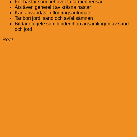
För hästar som behöver få tarmen rensad
Äts även generellt av kräsna hästar
Kan användas i utfodringsautomater
Tar bort jord, sand och avfallsämnen
Bildar en gelé som binder ihop ansamlingen av sand
och jord
Rea!