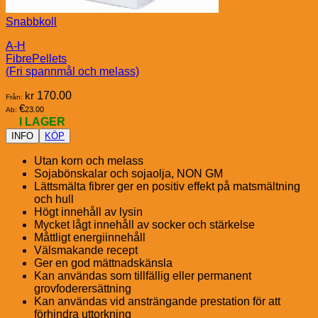
Snabbkoll
A-H
FibrePellets
(Fri spannmål och melass)
kr
170.00
Från:
€
23.00
Ab:
I LAGER
INFO
KÖP
Utan korn och melass
Sojabönskalar och sojaolja, NON GM
Lättsmälta fibrer ger en positiv effekt på matsmältning
och hull
Högt innehåll av lysin
Mycket lågt innehåll av socker och stärkelse
Måttligt energiinnehåll
Välsmakande recept
Ger en god mättnadskänsla
Kan användas som tillfällig eller permanent
grovfoderersättning
Kan användas vid ansträngande prestation för att
förhindra uttorkning