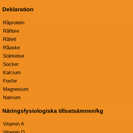
Deklaration
Råprotein
Råfibre
Råfett
Råaske
Stärkelse
Socker
Kalcium
Fosfor
Magnesium
Natrium
Näringsfysiologiska tillsatsämnen/kg
Vitamin A
Vitamin D