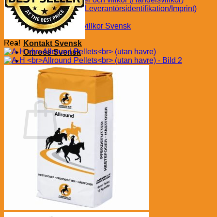
Impressum (Leverantörsidentifikation/Imprint)
Svensk
Tävlingens villkor Svensk
Avbryt köp
Rea!
Kontakt Svensk
Om oss Svensk
kr
0.00
€
(
0.00
)
Varukorg
Inga produkter i varukorgen.
Gå tillbaka till butiken