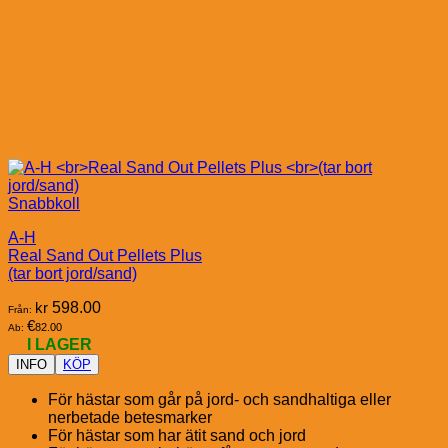
Snabbkoll
A-H
Real Sand Out Pellets Plus
(tar bort jord/sand)
kr
598.00
Från:
€
82.00
Ab:
I LAGER
INFO
KÖP
För hästar som går på jord- och sandhaltiga eller
nerbetade betesmarker
För hästar som har ätit sand och jord