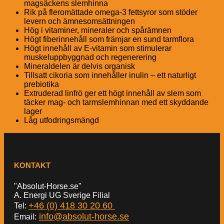
magsäckens slemhinna
Rik på fleromättade omega-3 fettsyror som stöder
levern och ämnesomsättningen
Hög i vitaminer, mineraler och spårämnen
Högt fiberinnehåll som främjar en sund tarmflora
Högt innehåll av E-vitamin som stimulerar
muskeluppbyggnad och regenerering
Mineraldelen är delvis organisk
Tillsatt cikoria som innehåller inulin – ett naturligt
prebiotika
Extruderad linfrö ger ett högt innehåll av slem som
täcker mag- och tarmslemhinnan med ett skyddande
lager
Låg utfodringsmängd
KONTAKT
"Absolut-Horse.se"
A. Energi UG Sverige Filial
+46 (0) 418 30 20 60
Tel:
info@absolut-horse.se
Email: