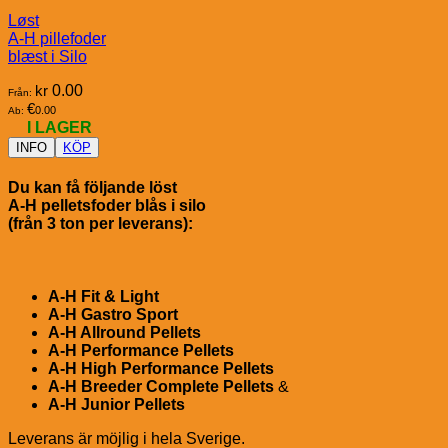
Løst
A-H pillefoder
blæst i Silo
kr
0.00
Från:
€
0.00
Ab:
I LAGER
INFO
KÖP
Du kan få följande löst
A-H pelletsfoder blås i silo
(från 3 ton per leverans):
A-H Fit & Light
A-H Gastro Sport
A-H Allround Pellets
A-H Performance Pellets
A-H High Performance Pellets
A-H Breeder Complete Pellets
&
A-H Junior Pellets
Leverans är möjlig i hela Sverige.