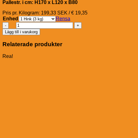
Pallestr. i cm: H170 x L120 x B80
Pris pr. Kilogram: 199,33 SEK / € 19,35
Enhed
Rensa
A-
H
Lägg till i varukorg
Gastric
Cover
Relaterade produkter
Pellets
(utan
Rea!
havre)
mängd