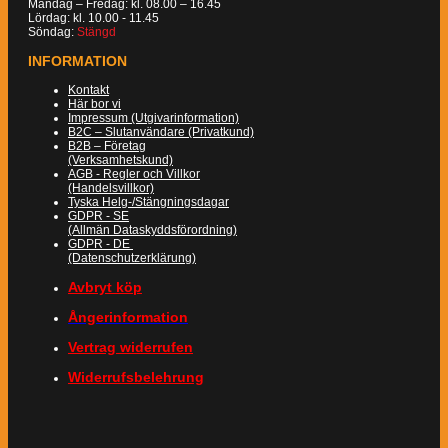
Måndag – Fredag: kl. 08.00 – 16.45
Lördag: kl. 10.00 - 11.45
Söndag:
Stängd
INFORMATION
Kontakt
Här bor vi
Impressum (Utgivarinformation)
B2C – Slutanvändare (Privatkund)
B2B – Företag
(Verksamhetskund)
AGB - Regler och Villkor
(Handelsvillkor)
Tyska Helg-/Stängningsdagar
GDPR - SE
(Allmän Dataskyddsförordning)
GDPR - DE
(Datenschutzerklärung)
Avbryt köp
Ångerinformation
Vertrag widerrufen
Widerrufsbelehrung