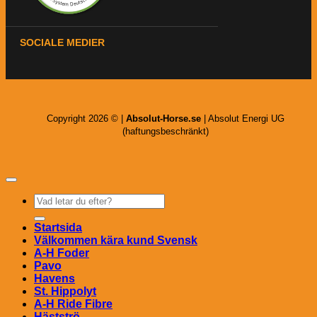
SOCIALE MEDIER
Copyright 2026 © |
Absolut-Horse.se
| Absolut Energi UG
(haftungsbeschränkt)
Sök
efter:
Startsida
Välkommen kära kund Svensk
A-H Foder
Pavo
Havens
St. Hippolyt
A-H Ride Fibre
Hästströ