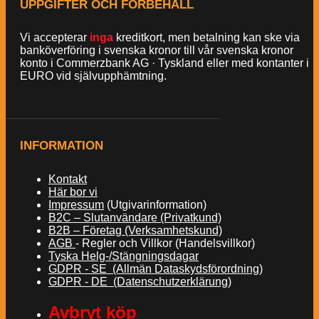
UPPGIFTER OCH FÖRBEHÅLL
Vi accepterar
inga
kreditkort, men betalning kan ske via
banköverföring i svenska kronor till vår svenska kronor
konto i Commerzbank AG · Tyskland eller med kontanter i
EURO vid självupphämtning.
INFORMATION
Kontakt
Här bor vi
Impressum
(Utgivarinformation)
B2C – Slutanvändare (Privatkund)
B2B – Företag (Verksamhetskund)
AGB
- Regler och Villkor (Handelsvillkor)
Tyska Helg-/Stängningsdagar
GDPR - SE (Allmän Dataskydsförordning)
GDPR - DE (Datenschutzerklärung)
Avbryt köp