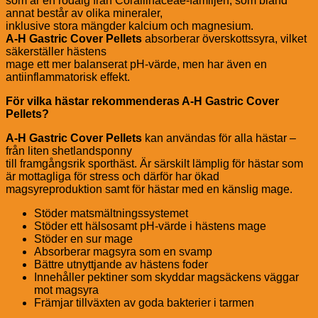
som är en rödalg från Corallinaceae-familjen, som bland
annat består av olika mineraler,
inklusive stora mängder kalcium och magnesium.
A-H Gastric Cover Pellets
absorberar överskottssyra, vilket
säkerställer hästens
mage ett mer balanserat pH-värde, men har även en
antiinflammatorisk effekt.
För vilka hästar rekommenderas A-H Gastric Cover
Pellets?
A-H Gastric Cover Pellets
kan användas för alla hästar –
från liten shetlandsponny
till framgångsrik sporthäst. Är särskilt lämplig för hästar som
är mottagliga för stress och därför har ökad
magsyreproduktion samt för hästar med en känslig mage.
Stöder matsmältningssystemet
Stöder ett hälsosamt pH-värde i hästens mage
Stöder en sur mage
Absorberar magsyra som en svamp
Bättre utnyttjande av hästens foder
Innehåller pektiner som skyddar magsäckens väggar
mot magsyra
Främjar tillväxten av goda bakterier i tarmen