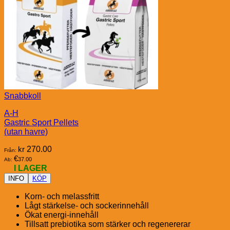
Snabbkoll
A-H
Gastric Sport Pellets
(utan havre)
kr
270.00
Från:
€
37.00
Ab:
I LAGER
INFO
KÖP
Korn- och melassfritt
Lågt stärkelse- och sockerinnehåll
Ökat energi-innehåll
Tillsatt prebiotika som stärker och regenererar