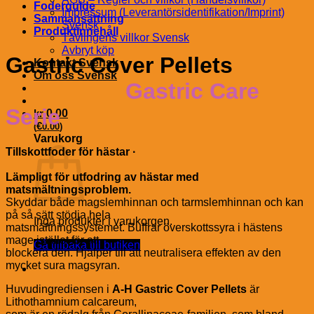
Foderguide
Impressum (Leverantörsidentifikation/Imprint)
Sammansättning
Svensk
Produktinnehåll
Tävlingens villkor Svensk
Avbryt köp
Gastric Cover Pellets
Kontakt Svensk
Om oss Svensk
Gastric Care
Serie
kr
0.00
€
(
0.00
)
Varukorg
Tillskottfoder för hästar ·
Lämpligt för utfodring av hästar med
matsmältningsproblem.
Skyddar både magslemhinnan och tarmslemhinnan och kan
på så sätt stödja hela
Inga produkter i varukorgen.
matsmältningssystemet. Buffrar överskottssyra i hästens
mage istället för att
Gå tillbaka till butiken
blockera den. Hjälper till att neutralisera effekten av den
mycket sura magsyran.
Huvudingrediensen i
A-H Gastric Cover Pellets
är
Lithothamnium calcareum,