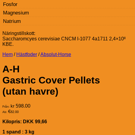
Fosfor
Magnesium
Natrium
Näringstillskott:
Saccharomcyes cerevisiae CNCM I-1077 4a1711 2,4×10ᴵᴵ
KBE.
Hem
/
Hästfoder
/
Absolut-Horse
A-H
Gastric Cover Pellets
(utan havre)
kr
598.00
Från:
€
82.00
Ab:
Kilopris: DKK 99,66
1 spand : 3 kg