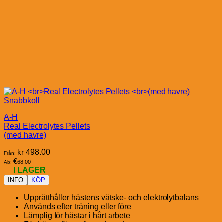
Snabbkoll
A-H
Real Electrolytes Pellets
(med havre)
kr
498.00
Från:
€
68.00
Ab:
I LAGER
INFO
KÖP
Upprätthåller hästens vätske- och elektrolytbalans
Används efter träning eller före
Lämplig för hästar i hårt arbete