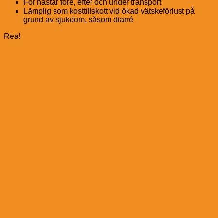
För hästar före, efter och under transport
Lämplig som kosttillskott vid ökad vätskeförlust på
grund av sjukdom, såsom diarré
Rea!