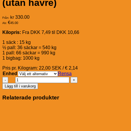
(utan havre)
kr
330.00
Från:
€
45.00
Ab:
Kilopris:
Fra DKK 7,49 til DKK 10,66
1 säck : 15 kg
½ pall: 36 säckar = 540 kg
1 pall: 66 säckar = 990 kg
1 bigbag: 1000 kg
Pris pr. Kilogram: 22,00 SEK / € 2,14
Enhed
Rensa
A-
H
Lägg till i varukorg
Breeder
Balance
Relaterade produkter
Pellets
(utan
havre)
mängd