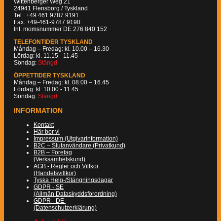
Wittenberger Weg 21
24941 Flensborg / Tyskland
Tel.: +49 461 9787 9191
Fax: +49-461-9787 9190
Int. momsnummer DE 276 840 152
TELEFONTIDER TYSKLAND
Måndag – Fredag: kl. 10.00 – 16.30
Lördag: kl. 11.15 - 11.45
Söndag:
Stängd
ÖPPETTIDER TYSKLAND
Måndag – Fredag: kl. 08.00 – 16.45
Lördag: kl. 10.00 - 11.45
Söndag:
Stängd
INFORMATION
Kontakt
Här bor vi
Impressum (Utgivarinformation)
B2C – Slutanvändare (Privatkund)
B2B – Företag
(Verksamhetskund)
AGB - Regler och Villkor
(Handelsvillkor)
Tyska Helg-/Stängningsdagar
GDPR - SE
(Allmän Dataskyddsförordning)
GDPR - DE
(Datenschutzerklärung)