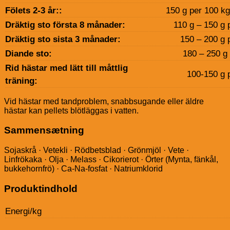
Fölets 2-3 år::
150 g per 100 kg
Dräktig sto första 8 månader:
110 g – 150 g 
Dräktig sto sista 3 månader:
150 – 200 g 
Diande sto:
180 – 250 g 
Rid hästar med lätt till måttlig
100-150 g p
träning:
Vid hästar med tandproblem, snabbsugande eller äldre
hästar kan pellets blötläggas i vatten.
Sammensætning
Sojaskrå · Vetekli · Rödbetsblad · Grönmjöl · Vete ·
Linfrökaka · Olja · Melass · Cikorierot · Örter (Mynta, fänkål,
bukkehornfrö) · Ca-Na-fosfat · Natriumklorid
Produktindhold
Energi/kg