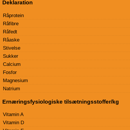
Deklaration
Råprotein
Råfibre
Råfedt
Råaske
Stivelse
Sukker
Calcium
Fosfor
Magnesium
Natrium
Ernæringsfysiologiske tilsætningsstoffer/kg
Vitamin A
Vitamin D