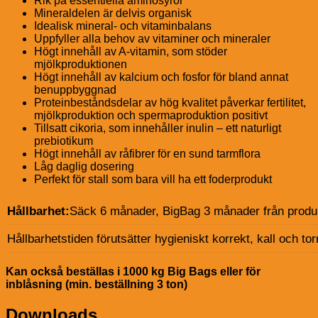
Rik på essentiella aminosyror
Mineraldelen är delvis organisk
Idealisk mineral- och vitaminbalans
Uppfyller alla behov av vitaminer och mineraler
Högt innehåll av A-vitamin, som stöder
mjölkproduktionen
Högt innehåll av kalcium och fosfor för bland annat
benuppbyggnad
Proteinbeståndsdelar av hög kvalitet påverkar fertilitet,
mjölkproduktion och spermaproduktion positivt
Tillsatt cikoria, som innehåller inulin – ett naturligt
prebiotikum
Högt innehåll av råfibrer för en sund tarmflora
Låg daglig dosering
Perfekt för stall som bara vill ha ett foderprodukt
Hållbarhet:
Säck 6 månader, BigBag 3 månader från produ
Hållbarhetstiden förutsätter hygieniskt korrekt, kall och tor
Kan också beställas i 1000 kg Big Bags eller för
inblåsning (min. beställning 3 ton)
Downloads