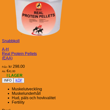
Snabbkoll
A-H
Real Protein Pellets
(EAA)
kr
298.00
Från:
€
41.00
Ab:
I LAGER
INFO
KÖP
Muskelutveckling
Muskelunderhåll
Hud, päls och hovkvalitet
Fertility