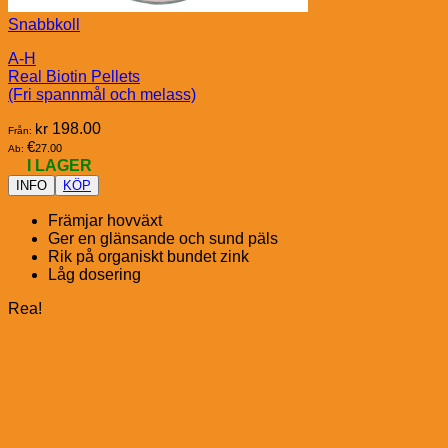
Snabbkoll
A-H
Real Biotin Pellets
(Fri spannmål och melass)
kr
198.00
Från:
€
27.00
Ab:
I LAGER
INFO
KÖP
Främjar hovväxt
Ger en glänsande och sund päls
Rik på organiskt bundet zink
Låg dosering
Rea!