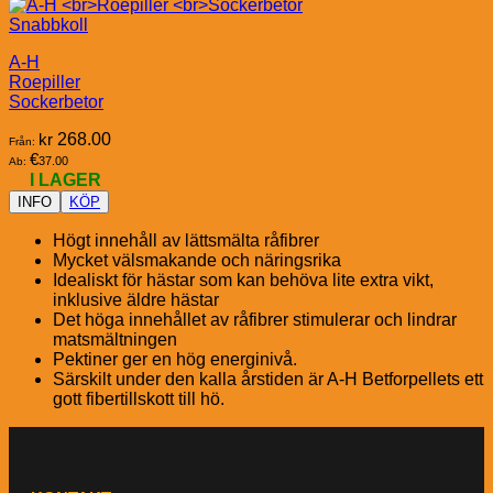
Snabbkoll
A-H
Roepiller
Sockerbetor
kr
268.00
Från:
€
37.00
Ab:
I LAGER
INFO
KÖP
Högt innehåll av lättsmälta råfibrer
Mycket välsmakande och näringsrika
Idealiskt för hästar som kan behöva lite extra vikt,
inklusive äldre hästar
Det höga innehållet av råfibrer stimulerar och lindrar
matsmältningen
Pektiner ger en hög energinivå.
Särskilt under den kalla årstiden är A-H Betforpellets ett
gott fibertillskott till hö.