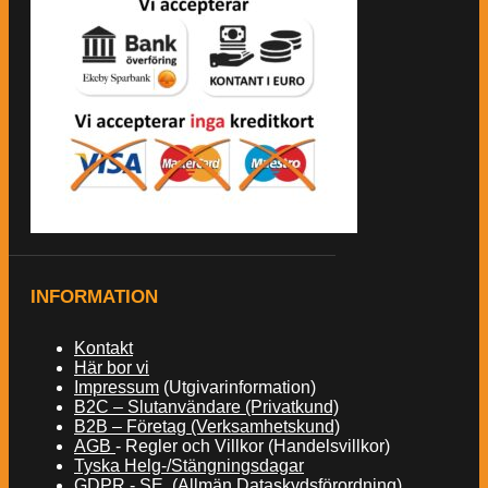
INFORMATION
Kontakt
Här bor vi
Impressum
(Utgivarinformation)
B2C – Slutanvändare (Privatkund)
B2B – Företag (Verksamhetskund)
AGB
- Regler och Villkor (Handelsvillkor)
Tyska Helg-/Stängningsdagar
GDPR - SE (Allmän Dataskydsförordning)