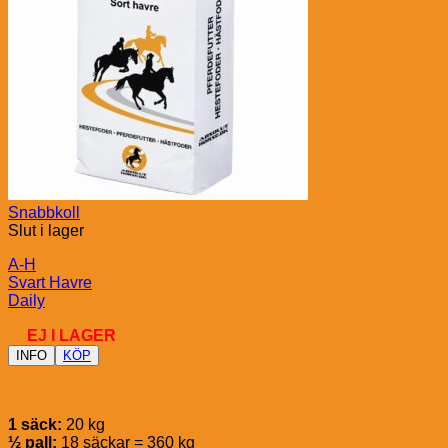
Snabbkoll
Slut i lager
A-H
Svart Havre
Daily
EJ I LAGER
INFO
KÖP
1 säck:
20 kg
½ pall:
18 säckar = 360 kg