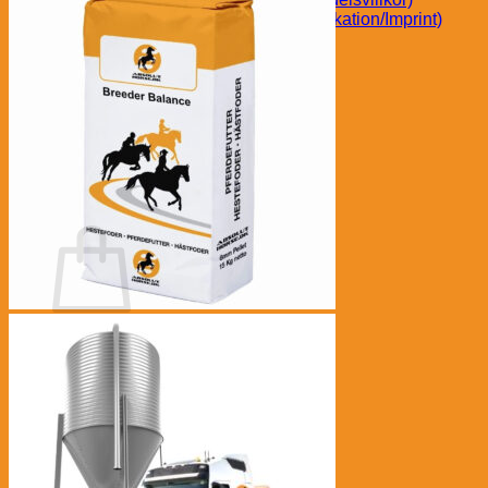
Impressum (Leverantörsidentifikation/Imprint)
Svensk
Tävlingens villkor Svensk
Avbryt köp
Kontakt Svensk
Om oss Svensk
kr
0.00
€
(
0.00
)
Varukorg
Inga produkter i varukorgen.
Gå tillbaka till butiken