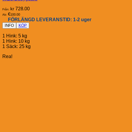
kr
728.00
Från:
€
100.00
Ab:
FÖRLÄNGD LEVERANSTID: 1-2 uger
INFO
KÖP
1 Hink: 5 kg
1 Hink: 10 kg
1 Säck: 25 kg
Rea!