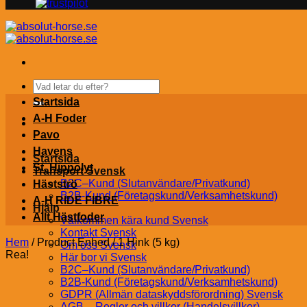
Sök
efter:
Startsida
A-H Foder
Pavo
Havens
Startsida
St. Hippolyt
Transport Svensk
B2C–Kund (Slutanvändare/Privatkund)
Hästströ
B2B-Kund (Företagskund/Verksamhetskund)
A-H RIDE FIBRE
Hjälp
Allt Hästfoder
Välkommen kära kund Svensk
Kontakt Svensk
Hem
/
Product Enhed
/
1 Hink (5 kg)
Om oss Svensk
Rea!
Här bor vi Svensk
B2C–Kund (Slutanvändare/Privatkund)
B2B-Kund (Företagskund/Verksamhetskund)
GDPR (Allmän dataskyddsförordning) Svensk
AGB – Regler och villkor (Handelsvillkor)