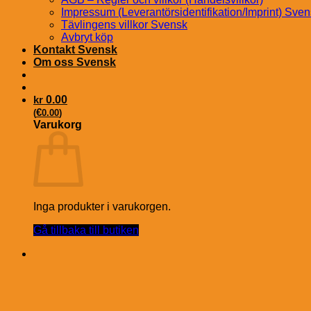
Impressum (Leverantörsidentifikation/Imprint) Sve
Tävlingens villkor Svensk
Avbryt köp
Kontakt Svensk
Om oss Svensk
kr
0.00
€
(
0.00
)
Varukorg
Inga produkter i varukorgen.
Gå tillbaka till butiken