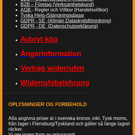
B2B – Företag (Verksamhetskund)
AGB
- Regler och Villkor (Handelsvillkor)
Tyska Helg-/Stängningsdagar
GDPR - SE (Allmän Dataskydsförordning)
GDPR - DE (Datenschutzerklärung)
Avbryt köp
Ångerinformation
Vertrag widerrufen
Widerrufsbelehrung
OPLYSNINGER OG FORBEHOLD
Alla angivna priser är i svenska kronor, inkl. Tysk moms,
från lager i Flensburg/Tyskland och gäller så länge lagret
räcker.
Vi ger ingen form av prisgaranti.