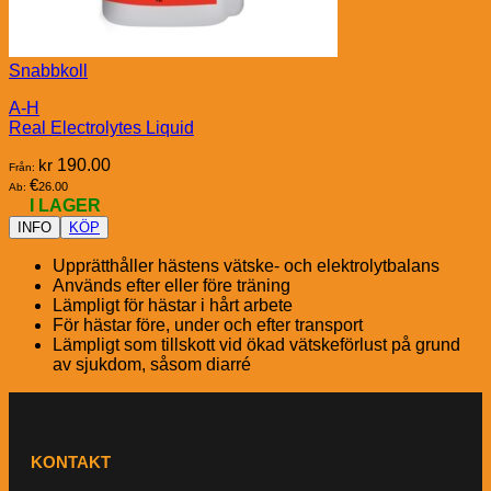
Snabbkoll
A-H
Real Electrolytes Liquid
kr
190.00
Från:
€
26.00
Ab:
I LAGER
INFO
KÖP
Upprätthåller hästens vätske- och elektrolytbalans
Används efter eller före träning
Lämpligt för hästar i hårt arbete
För hästar före, under och efter transport
Lämpligt som tillskott vid ökad vätskeförlust på grund
av sjukdom, såsom diarré
KONTAKT