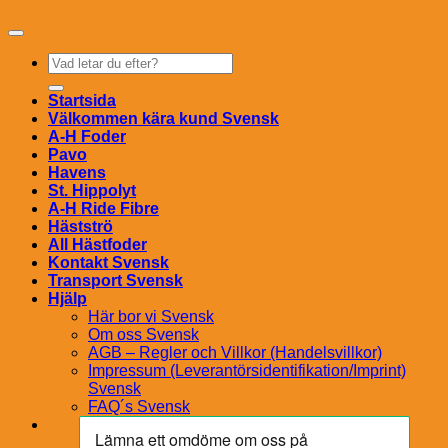
Sök
efter:
Startsida
Välkommen kära kund Svensk
A-H Foder
Pavo
Havens
St. Hippolyt
A-H Ride Fibre
Hästströ
All Hästfoder
Kontakt Svensk
Transport Svensk
Hjälp
Här bor vi Svensk
Om oss Svensk
AGB – Regler och Villkor (Handelsvillkor)
Impressum (Leverantörsidentifikation/Imprint)
Svensk
FAQ´s Svensk