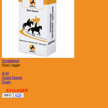
Snabbkoll
Slut i lager
A-H
Svart Havre
Daily
EJ I LAGER
INFO
KÖP