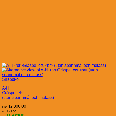
Snabbkoll
A-H
Gräspellets
(utan spannmål och melass)
kr
300.00
Från:
€
41.00
Ab:
I LAGER