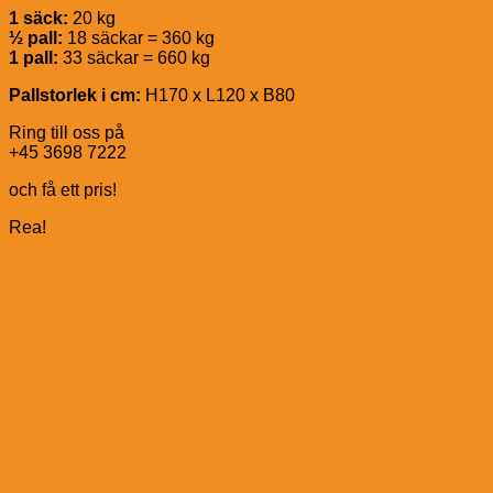
1 säck:
20 kg
½ pall:
18 säckar = 360 kg
1 pall:
33 säckar = 660 kg
Pallstorlek i cm:
H170 x L120 x B80
Ring till oss på
+45 3698 7222
och få ett pris!
Rea!