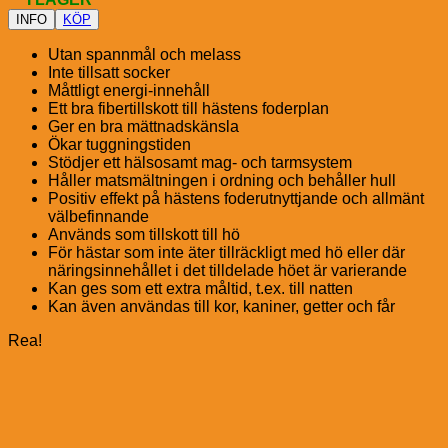
INFO
KÖP
Utan spannmål och melass
Inte tillsatt socker
Måttligt energi-innehåll
Ett bra fibertillskott till hästens foderplan
Ger en bra mättnadskänsla
Ökar tuggningstiden
Stödjer ett hälsosamt mag- och tarmsystem
Håller matsmältningen i ordning och behåller hull
Positiv effekt på hästens foderutnyttjande och allmänt
välbefinnande
Används som tillskott till hö
För hästar som inte äter tillräckligt med hö eller där
näringsinnehållet i det tilldelade höet är varierande
Kan ges som ett extra måltid, t.ex. till natten
Kan även användas till kor, kaniner, getter och får
Rea!