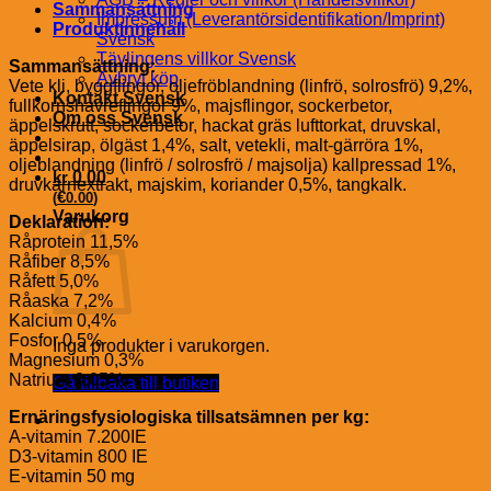
Sammansättning
Impressum (Leverantörsidentifikation/Imprint)
Produktinnehåll
Svensk
Tävlingens villkor Svensk
Sammansättning:
Avbryt köp
Vete kli, byggflingor, oljefröblandning (linfrö, solrosfrö) 9,2%,
Kontakt Svensk
fullkornshavreflingor 9%, majsflingor, sockerbetor,
Om oss Svensk
äppelskrutt, sockerbetor, hackat gräs lufttorkat, druvskal,
äppelsirap, ölgäst 1,4%, salt, vetekli, malt-gärröra 1%,
oljeblandning (linfrö / solrosfrö / majsolja) kallpressad 1%,
kr
0.00
druvkärnextrakt, majskim, koriander 0,5%, tangkalk.
€
(
0.00
)
Varukorg
Deklaration:
Råprotein 11,5%
Råfiber 8,5%
Råfett 5,0%
Råaska 7,2%
Kalcium 0,4%
Fosfor 0,5%
Inga produkter i varukorgen.
Magnesium 0,3%
Natrium 0,05%
Gå tillbaka till butiken
Ernäringsfysiologiska tillsatsämnen per kg:
A-vitamin 7.200IE
D3-vitamin 800 IE
E-vitamin 50 mg