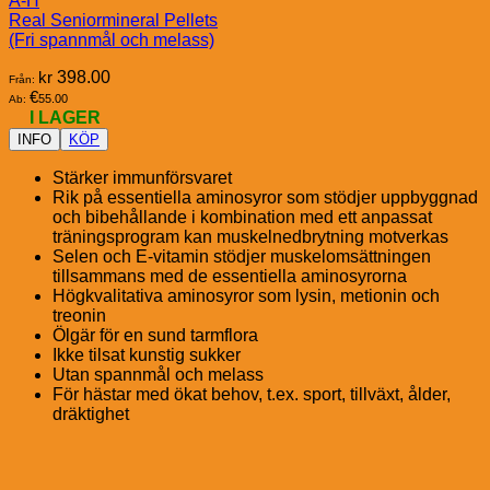
A-H
Real Seniormineral Pellets
(Fri spannmål och melass)
kr
398.00
Från:
€
55.00
Ab:
I LAGER
INFO
KÖP
Stärker immunförsvaret
Rik på essentiella aminosyror som stödjer uppbyggnad
och bibehållande i kombination med ett anpassat
träningsprogram kan muskelnedbrytning motverkas
Selen och E-vitamin stödjer muskelomsättningen
tillsammans med de essentiella aminosyrorna
Högkvalitativa aminosyror som lysin, metionin och
treonin
Ölgär för en sund tarmflora
Ikke tilsat kunstig sukker
Utan spannmål och melass
För hästar med ökat behov, t.ex. sport, tillväxt, ålder,
dräktighet