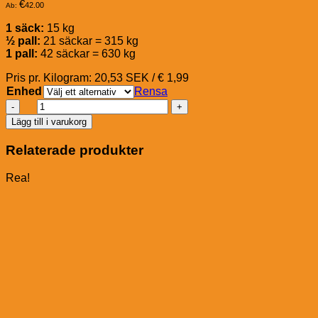
€
42.00
Ab:
1 säck:
15 kg
½ pall:
21 säckar = 315 kg
1 pall:
42 säckar = 630 kg
Pris pr. Kilogram: 20,53 SEK / € 1,99
Enhed
Rensa
St.
Hippolyt
Lägg till i varukorg
Irish
Mash
Relaterade produkter
mängd
Rea!