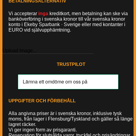
BETALNINGSALTERNATIV
Vi accepterar
inga
kreditkort, men betalning kan ske via
banköverföring i svenska kronor till vår svenska kronor
konto i Ekeby Sparbank · Sverige eller med kontanter i
EURO vid självupphämtning.
Upload Image...
TRUSTPILOT
UPPGIFTER OCH FÖRBEHÅLL
Alla angivna priser är i svenska kronor, inklusive tysk
moms, från lager i Flensburg/Tyskland och gäller så länge
lagret räcker.
Vi ger ingen form av prisgaranti.
Reservation för slutsålda varor, tryckfel och prisändringar.