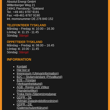
Absolut Energi GmbH
Wittenberger Weg 21
24941 Flensborg / Tyskland
Tel.: +49 461 9787 9191
Fax: +49-461-9787 9190
Int. momsnummer DE 276 840 152
TELEFONTIDER TYSKLAND
Måndag – Fredag: kl. 10.00 – 16.30
Lördag: kl. 11.15 - 11.45
Söndag:
Stängd
ÖPPETTIDER TYSKLAND
Måndag – Fredag: kl. 08.00 – 16.45
Lördag: kl. 10.00 - 11.45
Söndag:
Stängd
INFORMATION
Kontakt
Här bor vi
Impressum (Utgivarinformation)
B2C – Slutanvändare (Privatkund)
B2B – Företag
(Verksamhetskund)
AGB - Regler och Villkor
(Handelsvillkor)
Tyska Helg-/Stängningsdagar
GDPR - SE
(Allmän Dataskyddsförordning)
GDPR - DE
(Datenschutzerklärung)