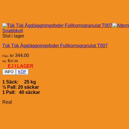
Snabbkoll
Slut i lager
Tük Tük Äggläggningsfoder Fullkornsgranulat T007
kr
344.00
Från:
€
47.00
Ab:
EJ I LAGER
INFO
KÖP
1 Säck: 25 kg
½ Pall: 20 säckar
1 Pall: 40 säckar
Rea!