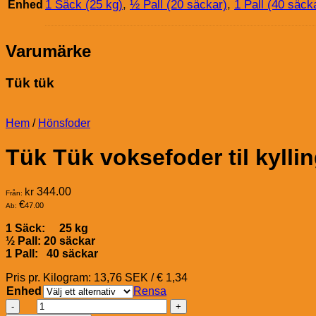
1 Säck (25 kg)
,
½ Pall (20 säckar)
,
1 Pall (40 säck
Enhed
Varumärke
Tük tük
Hem
/
Hönsfoder
Tük Tük voksefoder til kylli
kr
344.00
Från:
€
47.00
Ab:
1 Säck: 25 kg
½ Pall: 20 säckar
1 Pall: 40 säckar
Pris pr. Kilogram: 13,76 SEK / € 1,34
Enhed
Rensa
Tük