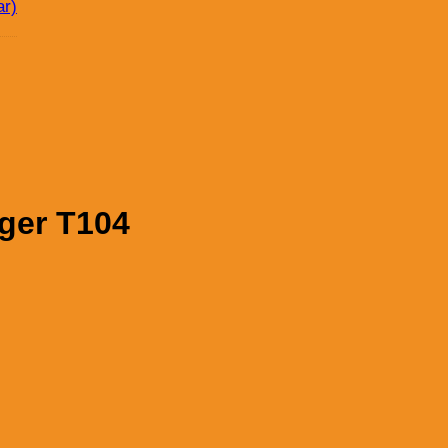
ar)
nger T104