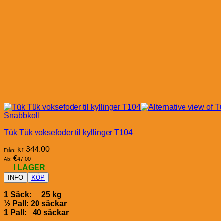
Snabbkoll
Tük Tük voksefoder til kyllinger T104
kr
344.00
Från:
€
47.00
Ab:
I LAGER
INFO
KÖP
1 Säck: 25 kg
½ Pall: 20 säckar
1 Pall: 40 säckar