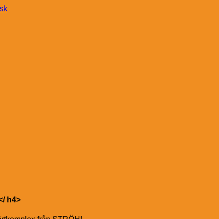
nsk
</ h4>