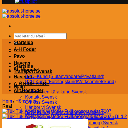
Sök
efter:
Startsida
A-H Foder
Pavo
Havens
Startsida
St. Hippolyt
Transport Svensk
B2C–Kund (Slutanvändare/Privatkund)
Hästströ
B2B-Kund (Företagskund/Verksamhetskund)
A-H RIDE FIBRE
Hjälp
Allt Hästfoder
Välkommen kära kund Svensk
Kontakt Svensk
Hem
/
Hönsfoder
Om oss Svensk
Rea!
Här bor vi Svensk
B2C–Kund (Slutanvändare/Privatkund)
B2B-Kund (Företagskund/Verksamhetskund)
GDPR (Allmän dataskyddsförordning) Svensk
AGB – Regler och villkor (Handelsvillkor)