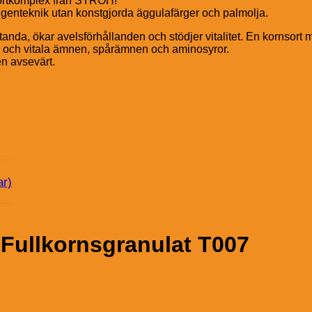
 örtkomplex från STRÖH!
 genteknik utan konstgjorda äggulafärger och palmolja.
da, ökar avelsförhållanden och stödjer vitalitet. En kornsort me
er och vitala ämnen, spårämnen och aminosyror.
n avsevärt.
ar)
Fullkornsgranulat T007