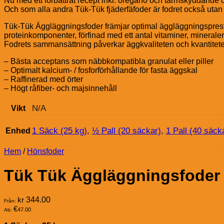
Nu med ett förbättrat recept inkl. oregano och tarmskyddande
Och som alla andra Tük-Tük fjäderfäfoder är fodret också utan
Tük-Tük Äggläggningsfoder främjar optimal äggläggningsprestan
proteinkomponenter, förfinad med ett antal vitaminer, mineral
Fodrets sammansättning påverkar äggkvaliteten och kvantitete
– Bästa acceptans som näbbkompatibla granulat eller piller
– Optimalt kalcium- / fosforförhållande för fasta äggskal
– Raffinerad med örter
– Högt råfiber- och majsinnehåll
N/A
Vikt
1 Säck (25 kg)
,
½ Pall (20 säckar)
,
1 Pall (40 säck
Enhed
Hem
/
Hönsfoder
Tük Tük Äggläggningsfoder 
kr
344.00
Från:
€
47.00
Ab: