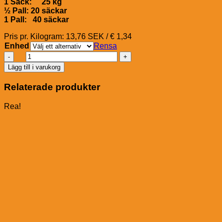
1 Säck: 25 kg
½ Pall: 20 säckar
1 Pall: 40 säckar
Pris pr. Kilogram: 13,76 SEK / € 1,34
Enhed
Rensa
Tük
Tük
Lägg till i varukorg
Äggläggningsfoder
Fullkornsgranulat
Relaterade produkter
T007
mängd
Rea!