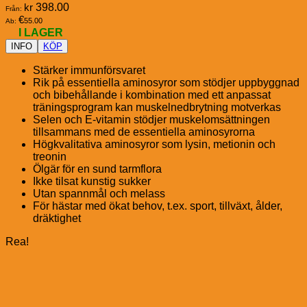
kr
398.00
Från:
€
55.00
Ab:
I LAGER
INFO
KÖP
Stärker immunförsvaret
Rik på essentiella aminosyror som stödjer uppbyggnad
och bibehållande i kombination med ett anpassat
träningsprogram kan muskelnedbrytning motverkas
Selen och E-vitamin stödjer muskelomsättningen
tillsammans med de essentiella aminosyrorna
Högkvalitativa aminosyror som lysin, metionin och
treonin
Ölgär för en sund tarmflora
Ikke tilsat kunstig sukker
Utan spannmål och melass
För hästar med ökat behov, t.ex. sport, tillväxt, ålder,
dräktighet
Rea!