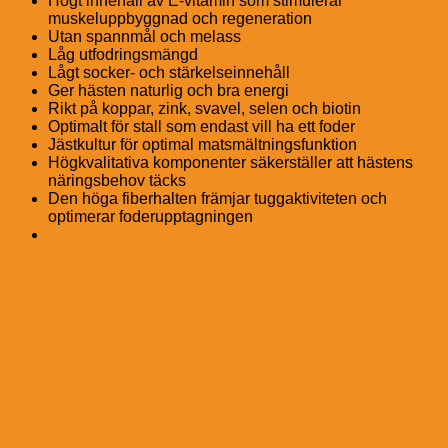
Högt innehåll av E-vitamin som stimulerar
muskeluppbyggnad och regeneration
Utan spannmål och melass
Låg utfodringsmängd
Lågt socker- och stärkelseinnehåll
Ger hästen naturlig och bra energi
Rikt på koppar, zink, svavel, selen och biotin
Optimalt för stall som endast vill ha ett foder
Jästkultur för optimal matsmältningsfunktion
Högkvalitativa komponenter säkerställer att hästens
näringsbehov täcks
Den höga fiberhalten främjar tuggaktiviteten och
optimerar foderupptagningen