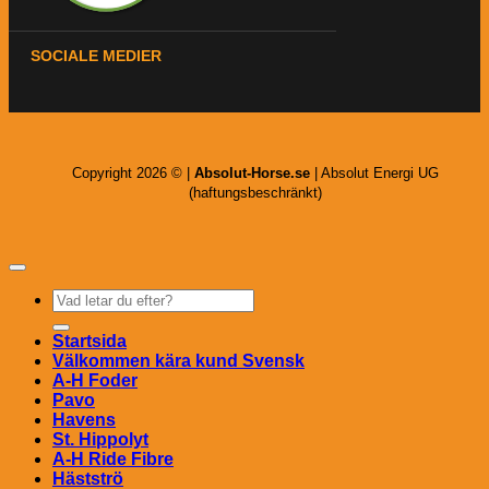
SOCIALE MEDIER
Copyright 2026 © |
Absolut-Horse.se
| Absolut Energi UG
(haftungsbeschränkt)
Sök
efter:
Startsida
Välkommen kära kund Svensk
A-H Foder
Pavo
Havens
St. Hippolyt
A-H Ride Fibre
Hästströ