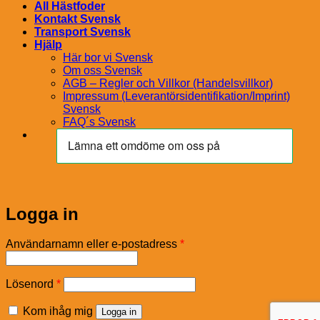
All Hästfoder
Kontakt Svensk
Transport Svensk
Hjälp
Här bor vi Svensk
Om oss Svensk
AGB – Regler och Villkor (Handelsvillkor)
Impressum (Leverantörsidentifikation/Imprint)
Svensk
FAQ´s Svensk
Logga in
Obligatoriskt
Användarnamn eller e-postadress
*
Obligatoriskt
Lösenord
*
Kom ihåg mig
Logga in