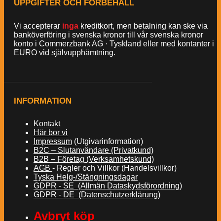
UPPGIFTER OCH FÖRBEHÅLL
Vi accepterar
inga
kreditkort, men betalning kan ske via
banköverföring i svenska kronor till vår svenska kronor
konto i Commerzbank AG · Tyskland eller med kontanter i
EURO vid självupphämtning.
INFORMATION
Kontakt
Här bor vi
Impressum
(Utgivarinformation)
B2C – Slutanvändare (Privatkund)
B2B – Företag (Verksamhetskund)
AGB
- Regler och Villkor (Handelsvillkor)
Tyska Helg-/Stängningsdagar
GDPR - SE (Allmän Dataskydsförordning)
GDPR - DE (Datenschutzerklärung)
Avbryt köp