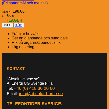
(Fri spannmål och melass)
kr
198.00
Från:
€
27.00
Ab:
I LAGER
INFO
KÖP
Främjar hovväxt
Ger en glänsande och sund päls
Rik på organiskt bundet zink
Låg dosering
KONTAKT
"Absolut-Horse.se"
A. Energi UG Sverige Filial
+46 (0) 418 30 20 60
Tel:
info@absolut-horse.se
Email:
TELEFONTIDER SVERIGE
: