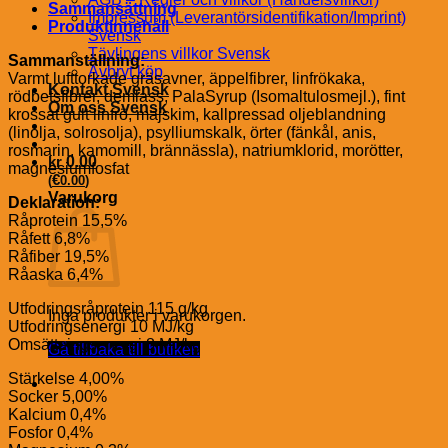
Sammansättning
Impressum (Leverantörsidentifikation/Imprint)
Produktinnehåll
Svensk
Tävlingens villkor Svensk
Sammanställning:
Avbryt köp
Varmt lufttorkade gräsavner, äppelfibrer, linfrökaka,
Kontakt Svensk
rödbetsfibrer, demlass, PalaSyrup (Isomaltulosmejl.), fint
Om oss Svensk
krossat gult linfrö, majskim, kallpressad oljeblandning
(linolja, solrosolja), psylliumskalk, örter (fänkål, anis,
rosmarin, kamomill, brännässla), natriumklorid, morötter,
kr
0.00
magnesiumfosfat
€
(
0.00
)
Varukorg
Deklaration:
Råprotein 15,5%
Råfett 6,8%
Råfiber 19,5%
Råaska 6,4%
Utfodringsråprotein 115 g/kg
Inga produkter i varukorgen.
Utfodringsenergi 10 MJ/kg
Omsättningsenergi 8 MJ/kg
Gå tillbaka till butiken
Stärkelse 4,00%
Socker 5,00%
Kalcium 0,4%
Fosfor 0,4%