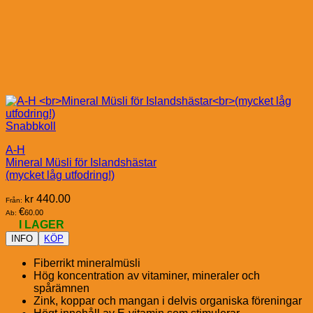
Snabbkoll
A-H
Mineral Müsli för Islandshästar
(mycket låg utfodring!)
kr
440.00
Från:
€
60.00
Ab:
I LAGER
INFO
KÖP
Fiberrikt mineralmüsli
Hög koncentration av vitaminer, mineraler och
spårämnen
Zink, koppar och mangan i delvis organiska föreningar