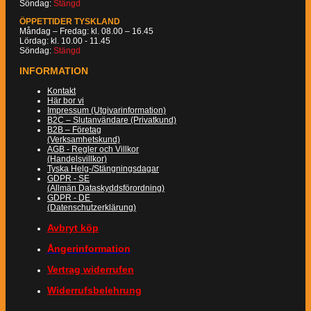
Söndag:
Stängd
ÖPPETTIDER TYSKLAND
Måndag – Fredag: kl. 08.00 – 16.45
Lördag: kl. 10.00 - 11.45
Söndag:
Stängd
INFORMATION
Kontakt
Här bor vi
Impressum (Utgivarinformation)
B2C – Slutanvändare (Privatkund)
B2B – Företag
(Verksamhetskund)
AGB - Regler och Villkor
(Handelsvillkor)
Tyska Helg-/Stängningsdagar
GDPR - SE
(Allmän Dataskyddsförordning)
GDPR - DE
(Datenschutzerklärung)
Avbryt köp
Ångerinformation
Vertrag widerrufen
Widerrufsbelehrung