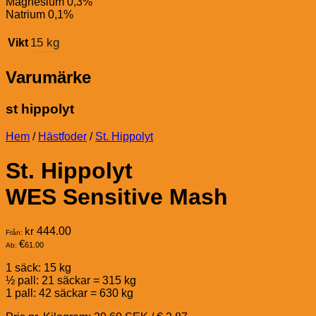
Magnesium 0,3%
Natrium 0,1%
15 kg
Vikt
Varumärke
st hippolyt
Hem
/
Hästfoder
/
St. Hippolyt
St. Hippolyt
WES Sensitive Mash
kr
444.00
Från:
€
61.00
Ab:
1 säck: 15 kg
½ pall: 21 säckar = 315 kg
1 pall: 42 säckar = 630 kg