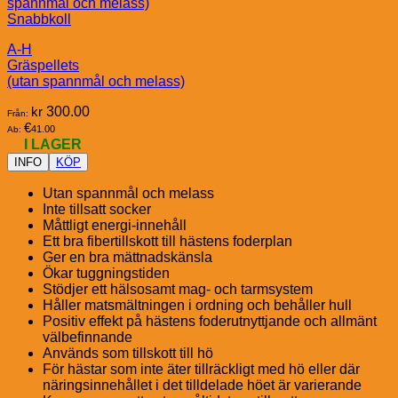
Snabbkoll
A-H
Gräspellets
(utan spannmål och melass)
kr
300.00
Från:
€
41.00
Ab:
I LAGER
INFO
KÖP
Utan spannmål och melass
Inte tillsatt socker
Måttligt energi-innehåll
Ett bra fibertillskott till hästens foderplan
Ger en bra mättnadskänsla
Ökar tuggningstiden
Stödjer ett hälsosamt mag- och tarmsystem
Håller matsmältningen i ordning och behåller hull
Positiv effekt på hästens foderutnyttjande och allmänt
välbefinnande
Används som tillskott till hö
För hästar som inte äter tillräckligt med hö eller där
näringsinnehållet i det tilldelade höet är varierande