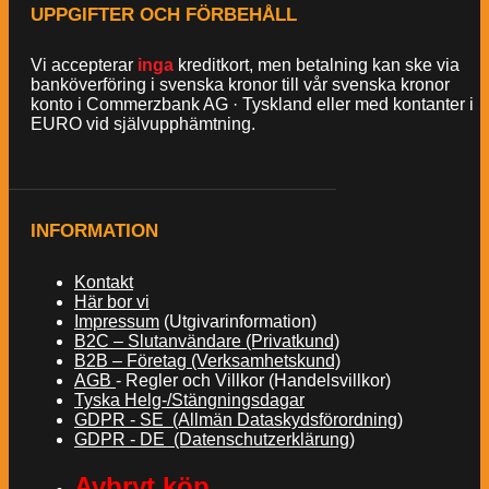
UPPGIFTER OCH FÖRBEHÅLL
Vi accepterar
inga
kreditkort, men betalning kan ske via
banköverföring i svenska kronor till vår svenska kronor
konto i Commerzbank AG · Tyskland eller med kontanter i
EURO vid självupphämtning.
INFORMATION
Kontakt
Här bor vi
Impressum
(Utgivarinformation)
B2C – Slutanvändare (Privatkund)
B2B – Företag (Verksamhetskund)
AGB
- Regler och Villkor (Handelsvillkor)
Tyska Helg-/Stängningsdagar
GDPR - SE (Allmän Dataskydsförordning)
GDPR - DE (Datenschutzerklärung)
Avbryt köp