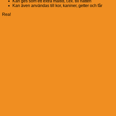
Kan ges som ett extra måltid, t.ex. till natten
Kan även användas till kor, kaniner, getter och får
Rea!