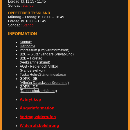
Lördag: kl. 11.15 - 11.45
Söndag:
Stängd
ÖPPETTIDER TYSKLAND
Måndag – Fredag: kl. 08.00 – 16.45
Lördag: kl. 10.00 - 11.45
Söndag:
Stängd
INFORMATION
Kontakt
Här bor vi
Impressum (Utgivarinformation)
B2C – Slutanvändare (Privatkund)
B2B – Företag
(Verksamhetskund)
AGB - Regler och Villkor
(Handelsvillkor)
Tyska Helg-/Stängningsdagar
GDPR - SE
(Allmän Dataskyddsförordning)
GDPR - DE
(Datenschutzerklärung)
Avbryt köp
Ångerinformation
Vertrag widerrufen
Widerrufsbelehrung