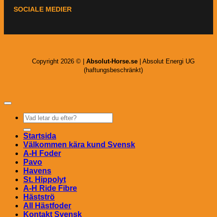
SOCIALE MEDIER
Copyright 2026 © |
Absolut-Horse.se
| Absolut Energi UG
(haftungsbeschränkt)
Sök
efter:
Startsida
Välkommen kära kund Svensk
A-H Foder
Pavo
Havens
St. Hippolyt
A-H Ride Fibre
Hästströ
All Hästfoder
Kontakt Svensk