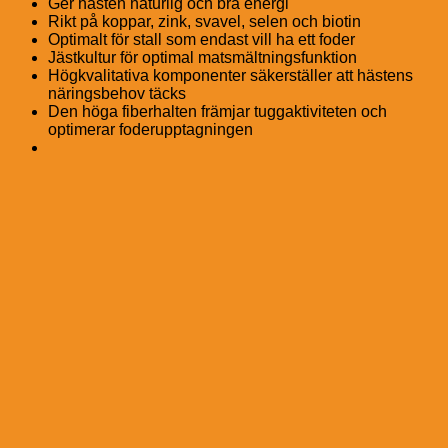
Ger hästen naturlig och bra energi
Rikt på koppar, zink, svavel, selen och biotin
Optimalt för stall som endast vill ha ett foder
Jästkultur för optimal matsmältningsfunktion
Högkvalitativa komponenter säkerställer att hästens
näringsbehov täcks
Den höga fiberhalten främjar tuggaktiviteten och
optimerar foderupptagningen