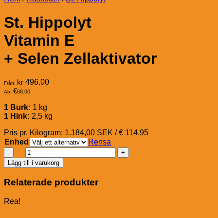
St. Hippolyt
Vitamin E
+ Selen Zellaktivator
kr
496.00
Från:
€
68.00
Ab:
1 Burk:
1 kg
1 Hink:
2,5 kg
Pris pr. Kilogram: 1.184,00 SEK / € 114,95
Enhed
Rensa
St.
Hippolyt
Lägg till i varukorg
Vitamin
E
Relaterade produkter
+
Selen
Rea!
Zellaktivator
mängd