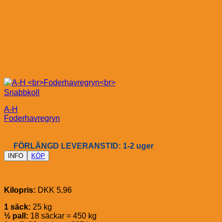
Snabbkoll
A-H
Foderhavregryn
FÖRLÄNGD LEVERANSTID: 1-2 uger
INFO
KÖP
Kilopris:
DKK 5,96
1 säck:
25 kg
½ pall:
18 säckar = 450 kg