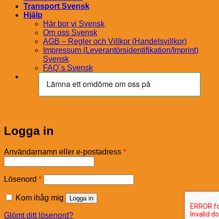
Transport Svensk
Hjälp
Här bor vi Svensk
Om oss Svensk
AGB – Regler och Villkor (Handelsvillkor)
Impressum (Leverantörsidentifikation/Imprint)
Svensk
FAQ´s Svensk
Logga in
Obligatoriskt
Användarnamn eller e-postadress
*
Obligatoriskt
Lösenord
*
Kom ihåg mig
Logga in
Glömt ditt lösenord?