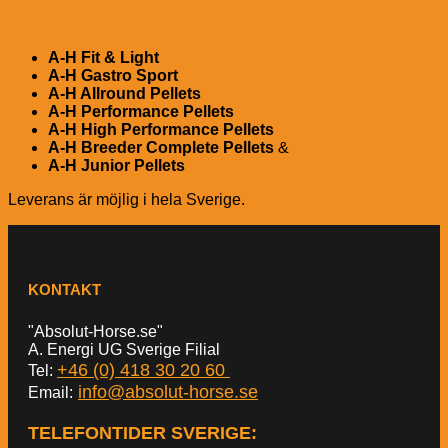
A-H Fit & Light
A-H Gastro Sport
A-H Allround Pellets
A-H Performance Pellets
A-H High Performance Pellets
A-H Breeder Complete Pellets
&
A-H Junior Pellets
Leverans är möjlig i hela Sverige.
KONTAKT
"Absolut-Horse.se"
A. Energi UG Sverige Filial
+46 (0) 418 30 20 60
Tel:
info@absolut-horse.se
Email:
TELEFONTIDER SVERIGE
: