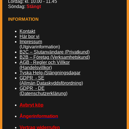
Lördag: kl. 10.00 - 11.45
Söndag:
Stängt
INFORMATION
Kontakt
Här bor vi
Impressum
(Utgivarinformation)
B2C – Slutanvändare (Privatkund)
B2B – Företag (Verksamhetskund)
AGB - Regler och Villkor
(Handelsvillkor)
Tyska Helg-/Stängningsdagar
GDPR - SE
(Allmän Dataskyddsförordning)
GDPR - DE
(Datenschutzerklärung)
Avbryt köp
Ångerinformation
Vertrag widerrufen