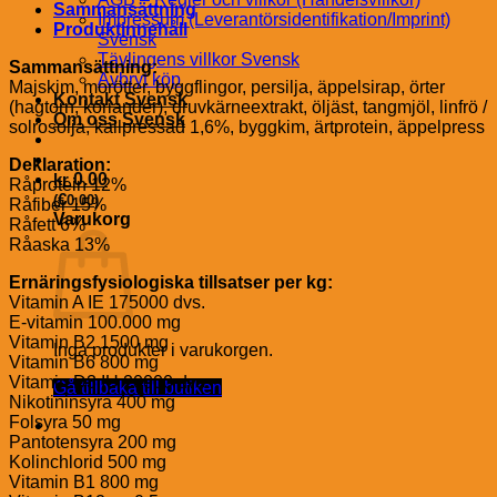
Sammansättning
Impressum (Leverantörsidentifikation/Imprint)
Produktinnehåll
Svensk
Tävlingens villkor Svensk
Sammansättning:
Avbryt köp
Majskim, morötter, byggflingor, persilja, äppelsirap, örter
Kontakt Svensk
(hagtorn, koriander), druvkärneextrakt, öljäst, tangmjöl, linfrö /
Om oss Svensk
solrosolja, kallpressad 1,6%, byggkim, ärtprotein, äppelpress
Deklaration:
kr
0.00
Råprotein 12%
€
(
0.00
)
Råfiber 15%
Varukorg
Råfett 6%
Råaska 13%
Ernäringsfysiologiska tillsatser per kg:
Vitamin A IE 175000 dvs.
E-vitamin 100.000 mg
Vitamin B2 1500 mg
Inga produkter i varukorgen.
Vitamin B6 800 mg
Vitamin D3 IU 20000 dvs.
Gå tillbaka till butiken
Nikotininsyra 400 mg
Folsyra 50 mg
Pantotensyra 200 mg
Kolinchlorid 500 mg
Vitamin B1 800 mg