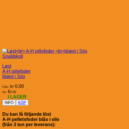
Snabbkoll
Løst
A-H pillefoder
blæst i Silo
kr
0.00
Från:
€
0.00
Ab:
I LAGER
INFO
KÖP
Du kan få följande löst
A-H pelletsfoder blås i silo
(från 3 ton per leverans):