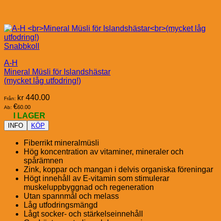
Snabbkoll
A-H
Mineral Müsli för Islandshästar
(mycket låg utfodring!)
kr
440.00
Från:
€
60.00
Ab:
I LAGER
INFO
KÖP
Fiberrikt mineralmüsli
Hög koncentration av vitaminer, mineraler och
spårämnen
Zink, koppar och mangan i delvis organiska föreningar
Högt innehåll av E-vitamin som stimulerar
muskeluppbyggnad och regeneration
Utan spannmål och melass
Låg utfodringsmängd
Lågt socker- och stärkelseinnehåll