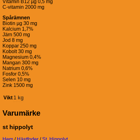
Vitamin B12 µg 0,5 mg
C-vitamin 2000 mg
Spårämnen
Biotin µg 30 mg
Kalcium 1,7%
Järn 500 mg
Jod 8 mg
Koppar 250 mg
Kobolt 30 mg
Magnesium 0,4%
Mangan 300 mg
Natrium 0,6%
Fosfor 0,5%
Selen 10 mg
Zink 1500 mg
1 kg
Vikt
Varumärke
st hippolyt
Hem
/
Hästfoder
/
St. Hippolyt