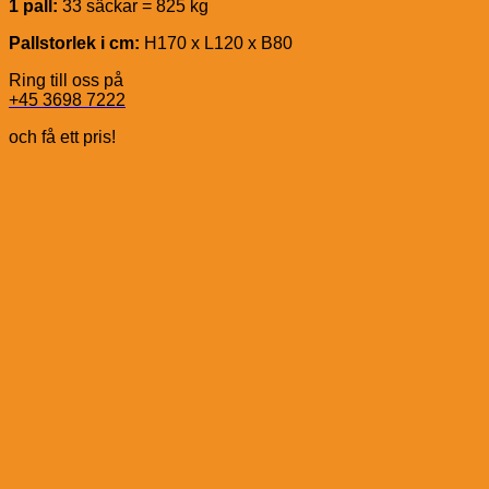
1 pall:
33 säckar = 825 kg
Pallstorlek i cm:
H170 x L120 x B80
Ring till oss på
+45 3698 7222
och få ett pris!