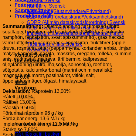
Om oss Svensk
Foderguide
Här bor vi Svensk
Sammansättning
B2C–Kund (Slutanvändare/Privatkund)
Produktinnehåll
B2B-Kund (Företagskund/Verksamhetskund)
GDPR (Allmän dataskyddsförordning) Svensk
Sammansättning:
Oljefröblandning fint krossad (linfrö,
AGB – Regler och villkor (Handelsvillkor)
sojaflager hydrotermiskt bearbetade (GMO-fria), solrosfrö,
Impressum (Leverantörsidentifikation/Imprint)
hampfrön, fänkålsfrön, svart spiskumminfrö), gräs hackad
Svensk
varm lufttorkad, lucernahack, äppelsirap, fruktfibrer (äpple,
Tävlingens villkor Svensk
druva, rosmarin, örter (pepparmynta, koriander, enbär, timjan,
Avbryt köp
malva, kamomill, nässla, maskros, oregano, rölleka, kummin,
Kontakt Svensk
anis, gurkmeja), majrova, ärtfibermix, kallpressad
Om oss Svensk
oljeblandning (linfrö, majsolja, solrosolja), roefibrer,
sötpotatis, kalciumkarbonat (marint och mineraliskt),
magnesiumfumarat, pastinakrot, vitlök, salt,
kr
0.00
äppelcidervinäger, ölgäst, himalayasalt
€
(
0.00
)
Varukorg
Deklaration:
Råprotein 13,00%
Råfett 10,00%
Råfiber 13,00%
Råaska 9,50%
Förtunnat råprotein 96 g / kg
Fordøjbar energi 13,6 MJ / kg
Inga produkter i varukorgen.
Implementerbar energi 12,3 MJ / kg
Stärkelse 7,80%
Gå tillbaka till butiken
Socker 8,30%