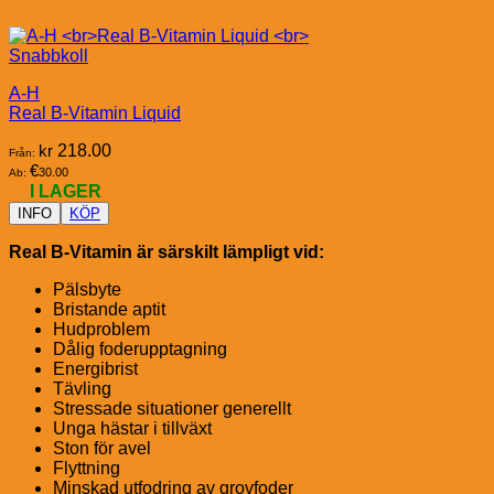
Snabbkoll
A-H
Real B-Vitamin Liquid
kr
218.00
Från:
€
30.00
Ab:
I LAGER
INFO
KÖP
Real B-Vitamin är särskilt lämpligt vid:
Pälsbyte
Bristande aptit
Hudproblem
Dålig foderupptagning
Energibrist
Tävling
Stressade situationer generellt
Unga hästar i tillväxt
Ston för avel
Flyttning
Minskad utfodring av grovfoder