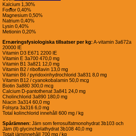
Kalcium 1,30%
Fosfor 0,40%
Magnesium 0,50%
Natrium 0,40%
Lysin 0,40%
Metionin 0,20%
Ernæringsfysiologiska tillsatser per kg:
A-vitamin 3a672a
20000 IE
Vitamin D3 E671 2200 IE
Vitamin E 3a700 470,0 mg
Vitamin B1 3a821 12,0 mg
Vitamin B2 / riboflavin 13,0 mg
Vitamin B6 / pyridoxinhydrochlorid 3a831 8,0 mg
Vitamin B12 / cyanokobalamin 50,0 mcg
Biotin 3a880 300,0 mcg
Calcium D-pantothenat 3a841 24,0 mg
Cholinchlorid 3a890 180,0 mg
Niacin 3a314 60,0 mg
Folsyra 3a316 6,0 mg
Total kolinchlorid innehåll 600 mg / kg
Spårämnen:
Järn som ferrosulfatmonohydrat 3b103 och
Järn (II) glycinchelathydrat 3b108 40,0 mg
Totalt järninnehåll 700 mg / kg