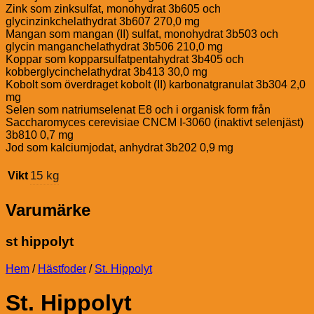
Zink som zinksulfat, monohydrat 3b605 och
glycinzinkchelathydrat 3b607 270,0 mg
Mangan som mangan (II) sulfat, monohydrat 3b503 och
glycin manganchelathydrat 3b506 210,0 mg
Koppar som kopparsulfatpentahydrat 3b405 och
kobberglycinchelathydrat 3b413 30,0 mg
Kobolt som överdraget kobolt (II) karbonatgranulat 3b304 2,0
mg
Selen som natriumselenat E8 och i organisk form från
Saccharomyces cerevisiae CNCM I-3060 (inaktivt selenjäst)
3b810 0,7 mg
Jod som kalciumjodat, anhydrat 3b202 0,9 mg
15 kg
Vikt
Varumärke
st hippolyt
Hem
/
Hästfoder
/
St. Hippolyt
St. Hippolyt