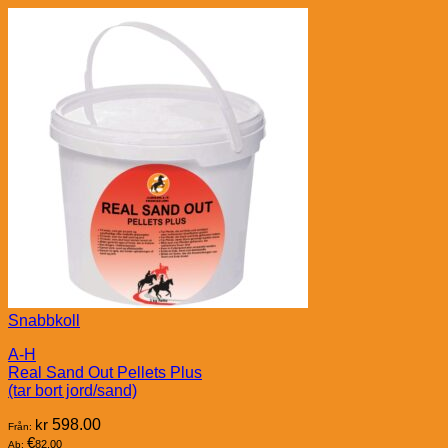
Snabbkoll
A-H
Real Sand Out Pellets Plus
(tar bort jord/sand)
kr
598.00
Från:
€
82.00
Ab: