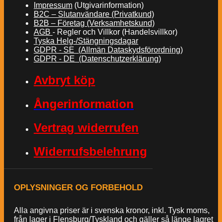
Impressum
(Utgivarinformation)
B2C – Slutanvändare (Privatkund)
B2B – Företag (Verksamhetskund)
AGB
- Regler och Villkor (Handelsvillkor)
Tyska Helg-/Stängningsdagar
GDPR - SE (Allmän Dataskydsförordning)
GDPR - DE (Datenschutzerklärung)
Avbryt köp
Ångerinformation
Vertrag widerrufen
Widerrufsbelehrung
OPLYSNINGER OG FORBEHOLD
Alla angivna priser är i svenska kronor, inkl. Tysk moms,
från lager i Flensburg/Tyskland och gäller så länge lagret