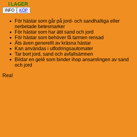
I LAGER
INFO
KÖP
För hästar som går på jord- och sandhaltiga eller
nerbetade betesmarker
För hästar som har ätit sand och jord
För hästar som behöver få tarmen rensad
Äts även generellt av kräsna hästar
Kan användas i utfodringsautomater
Tar bort jord, sand och avfallsämnen
Bildar en gelé som binder ihop ansamlingen av sand
och jord
Rea!