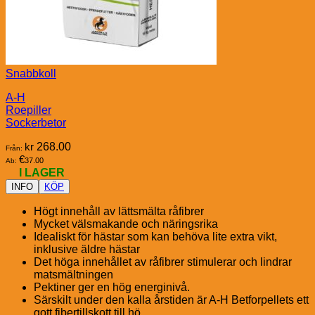
Snabbkoll
A-H
Roepiller
Sockerbetor
kr
268.00
Från:
€
37.00
Ab:
I LAGER
INFO
KÖP
Högt innehåll av lättsmälta råfibrer
Mycket välsmakande och näringsrika
Idealiskt för hästar som kan behöva lite extra vikt,
inklusive äldre hästar
Det höga innehållet av råfibrer stimulerar och lindrar
matsmältningen
Pektiner ger en hög energinivå.
Särskilt under den kalla årstiden är A-H Betforpellets ett
gott fibertillskott till hö.