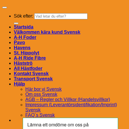
Sök efter:
Startsida
Välkommen kära kund Svensk
A-H Foder
Pavo
Havens
St. Hippolyt
A-H Ride Fibre
Hästströ
All Hästfoder
Kontakt Svensk
Transport Svensk
Hjälp
Här bor vi Svensk
Om oss Svensk
AGB – Regler och Villkor (Handelsvillkor)
Impressum (Leverantörsidentifikation/Imprint)
Svensk
FAQ´s Svensk