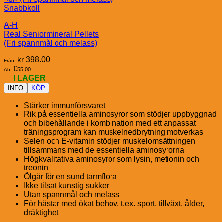
Snabbkoll
A-H
Real Seniormineral Pellets
(Fri spannmål och melass)
kr
398.00
Från:
€
55.00
Ab:
I LAGER
INFO
KÖP
Stärker immunförsvaret
Rik på essentiella aminosyror som stödjer uppbyggnad
och bibehållande i kombination med ett anpassat
träningsprogram kan muskelnedbrytning motverkas
Selen och E-vitamin stödjer muskelomsättningen
tillsammans med de essentiella aminosyrorna
Högkvalitativa aminosyror som lysin, metionin och
treonin
Ölgär för en sund tarmflora
Ikke tilsat kunstig sukker
Utan spannmål och melass
För hästar med ökat behov, t.ex. sport, tillväxt, ålder,
dräktighet