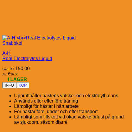
Snabbkoll
A-H
Real Electrolytes Liquid
kr
190.00
Från:
€
26.00
Ab:
I LAGER
INFO
KÖP
Upprätthåller hästens vätske- och elektrolytbalans
Används efter eller före träning
Lämpligt för hästar i hårt arbete
För hästar före, under och efter transport
Lämpligt som tillskott vid ökad vätskeförlust på grund
av sjukdom, såsom diarré