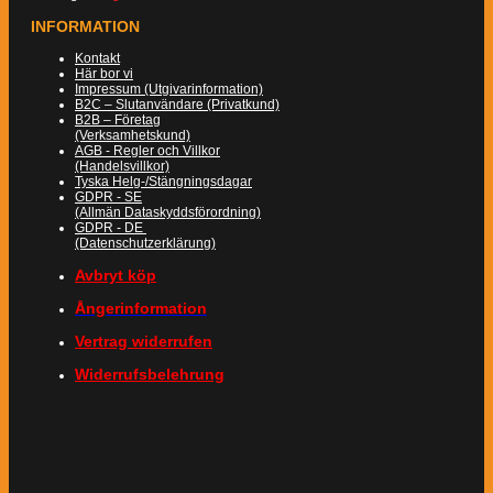
INFORMATION
Kontakt
Här bor vi
Impressum (Utgivarinformation)
B2C – Slutanvändare (Privatkund)
B2B – Företag
(Verksamhetskund)
AGB - Regler och Villkor
(Handelsvillkor)
Tyska Helg-/Stängningsdagar
GDPR - SE
(Allmän Dataskyddsförordning)
GDPR - DE
(Datenschutzerklärung)
Avbryt köp
Ångerinformation
Vertrag widerrufen
Widerrufsbelehrung