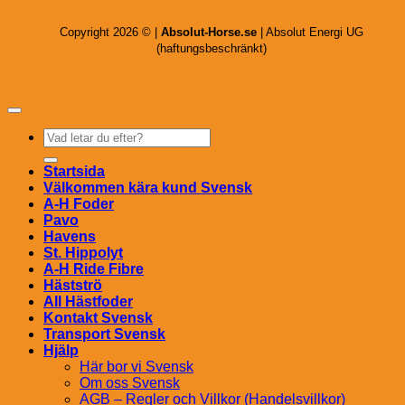
Copyright 2026 © |
Absolut-Horse.se
| Absolut Energi UG
(haftungsbeschränkt)
Sök
efter:
Startsida
Välkommen kära kund Svensk
A-H Foder
Pavo
Havens
St. Hippolyt
A-H Ride Fibre
Hästströ
All Hästfoder
Kontakt Svensk
Transport Svensk
Hjälp
Här bor vi Svensk
Om oss Svensk
AGB – Regler och Villkor (Handelsvillkor)