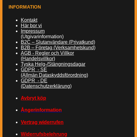
INFORMATION
Kontakt
Här bor vi
Impressum
(Utgivarinformation)
B2C – Slutanvändare (Privatkund)
B2B – Företag (Verksamhetskund)
AGB - Regler och Villkor
(Handelsvillkor)
Tyska Helg-/Stängningsdagar
GDPR - SE
(Allmän Dataskyddsförordning)
GDPR - DE
(Datenschutzerklärung)
Avbryt köp
Ångerinformation
Vertrag widerrufen
Widerrufsbelehrung