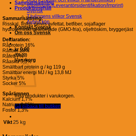
Sammansättning
Impressum (Leverantörsidentifikation/Imprint)
Produktinnehåll
Svensk
Tävlingens villkor Svensk
Sammansättning:
Avbryt köp
Risskal, linfrö, delvis avfettat, betfiber, sojaflager
Kontakt Svensk
hydrotermiskt bearbetade (GMO-fria), oljefröskim, bryggerjäst
Om oss Svensk
Deklaration:
Råprotein 16%
kr
0.00
Råfiber 18%
€
(
0.00
)
Råfett 7%
Varukorg
Råaska 5,3%
Smältbart protein g / kg 119 g
Smältbar energi MJ / kg 13,8 MJ
Styrka 5%
Socker 5%
Spårämnen
Inga produkter i varukorgen.
Kalcium 1,7%
Natrium 0,05%
Gå tillbaka till butiken
Fosfor 1,3%
25 kg
Vikt