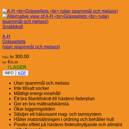
Snabbkoll
A-H
Gräspellets
(utan spannmål och melass)
kr
300.00
Från:
€
41.00
Ab:
I LAGER
INFO
KÖP
Utan spannmål och melass
Inte tillsatt socker
Måttligt energi-innehåll
Ett bra fibertillskott till hästens foderplan
Ger en bra mättnadskänsla
Ökar tuggningstiden
Stödjer ett hälsosamt mag- och tarmsystem
Håller matsmältningen i ordning och behåller hull
Positiv effekt på hästens foderutnyttjande och allmänt