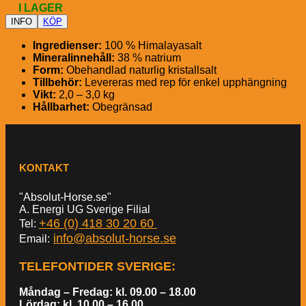
I LAGER
INFO
KÖP
Ingredienser:
100 % Himalayasalt
Mineralinnehåll:
38 % natrium
Form:
Obehandlad naturlig kristallsalt
Tillbehör:
Levereras med rep för enkel upphängning
Vikt:
2,0 – 3,0 kg
Hållbarhet:
Obegränsad
KONTAKT
"Absolut-Horse.se"
A. Energi UG Sverige Filial
+46 (0) 418 30 20 60
Tel:
info@absolut-horse.se
Email:
TELEFONTIDER SVERIGE
:
Måndag – Fredag: kl. 09.00 – 18.00
Lördag: kl. 10.00 – 16.00