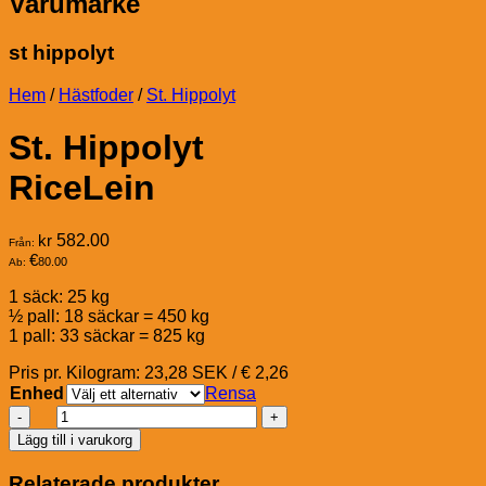
Varumärke
st hippolyt
Hem
/
Hästfoder
/
St. Hippolyt
St. Hippolyt
RiceLein
kr
582.00
Från:
€
80.00
Ab:
1 säck: 25 kg
½ pall: 18 säckar = 450 kg
1 pall: 33 säckar = 825 kg
Pris pr. Kilogram: 23,28 SEK / € 2,26
Enhed
Rensa
St.
Hippolyt
Lägg till i varukorg
RiceLein
mängd
Relaterade produkter