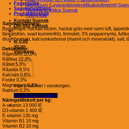
Foderguide
Impressum (Leverantörsidentifikation/Imprint) Sve
Sammansättning
Tävlingens villkor Svensk
Produktinnehåll
Avbryt köp
Kontakt Svensk
Sammansättning:
Om oss Svensk
Byggflingor, hackad lucern, hackat gräs med varm luft, äppelskrä
fänkålsfrön, svart kumminfrö), finmalet, 3% pepparmynta, fullko
druvfröextrakt, kalciumkarbonat (marint och mineraliskt), salt, t
kr
0.00
€
(
0.00
)
Deklaration:
Varukorg
Råprotein 10,0%
Råfiber 12,0%
Råfett 5,0%
Råaska 8,5%
Kalcium 0,8%
Fosfor 0,3%
Magnesium 0,2%
Inga produkter i varukorgen.
Natrium 0,3%
Gå tillbaka till butiken
Näringstillskott per kg:
A-vitamin 13 000 IE
D3-vitamin 1 400 IE
E-vitamin 130 mg
Vitamin B1 10 mg
Vitamin B2 10 mg