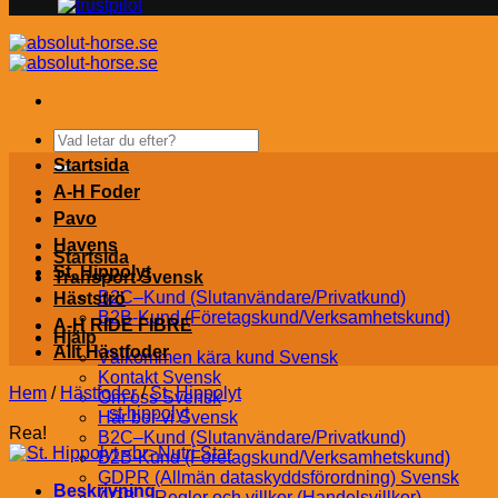
Sök
efter:
Startsida
A-H Foder
Pavo
Havens
Startsida
St. Hippolyt
Transport Svensk
B2C–Kund (Slutanvändare/Privatkund)
Hästströ
B2B-Kund (Företagskund/Verksamhetskund)
A-H RIDE FIBRE
Hjälp
Allt Hästfoder
Välkommen kära kund Svensk
Kontakt Svensk
Hem
/
Hästfoder
/
St. Hippolyt
Om oss Svensk
st hippolyt
Här bor vi Svensk
Rea!
B2C–Kund (Slutanvändare/Privatkund)
B2B-Kund (Företagskund/Verksamhetskund)
GDPR (Allmän dataskyddsförordning) Svensk
Beskrivning
AGB – Regler och villkor (Handelsvillkor)