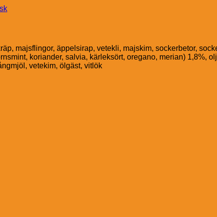
nsk
p, majsflingor, äppelsirap, vetekli, majskim, sockerbetor, sockerb
rnsmint, koriander, salvia, kärleksört, oregano, merian) 1,8%, o
ångmjöl, vetekim, ölgäst, vitlök