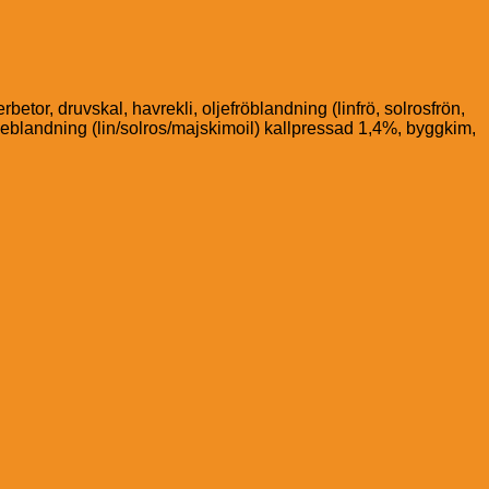
etor, druvskal, havrekli, oljefröblandning (linfrö, solrosfrön,
ljeblandning (lin/solros/majskimoil) kallpressad 1,4%, byggkim,