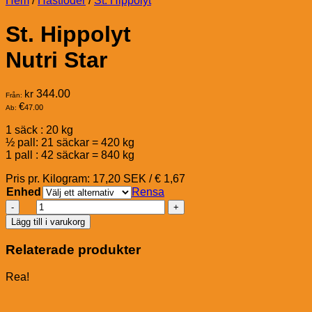
Hem
/
Hästfoder
/
St. Hippolyt
St. Hippolyt
Nutri Star
kr
344.00
Från:
€
47.00
Ab:
1 säck : 20 kg
½ pall: 21 säckar = 420 kg
1 pall : 42 säckar = 840 kg
Pris pr. Kilogram: 17,20 SEK / € 1,67
Enhed
Rensa
St.
Hippolyt
Lägg till i varukorg
Nutri
Star
Relaterade produkter
mängd
Rea!