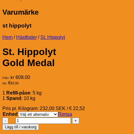
Varumärke
st hippolyt
Hem
/
Hästfoder
/
St. Hippolyt
St. Hippolyt
Gold Medal
kr
608.00
Från:
€
83.00
Ab:
1
Refill-påse
: 5 kg
1
Spand
: 10 kg
Pris pr. Kilogram: 232,00 SEK / € 22,52
Enhed
Rensa
St.
Hippolyt
Lägg till i varukorg
Gold