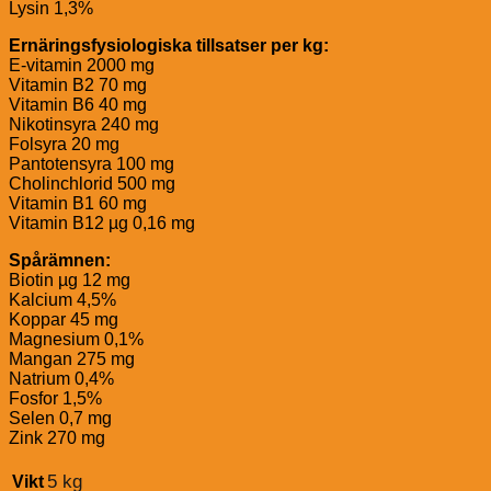
Lysin 1,3%
Ernäringsfysiologiska tillsatser per kg:
E-vitamin 2000 mg
Vitamin B2 70 mg
Vitamin B6 40 mg
Nikotinsyra 240 mg
Folsyra 20 mg
Pantotensyra 100 mg
Cholinchlorid 500 mg
Vitamin B1 60 mg
Vitamin B12 µg 0,16 mg
Spårämnen:
Biotin µg 12 mg
Kalcium 4,5%
Koppar 45 mg
Magnesium 0,1%
Mangan 275 mg
Natrium 0,4%
Fosfor 1,5%
Selen 0,7 mg
Zink 270 mg
5 kg
Vikt