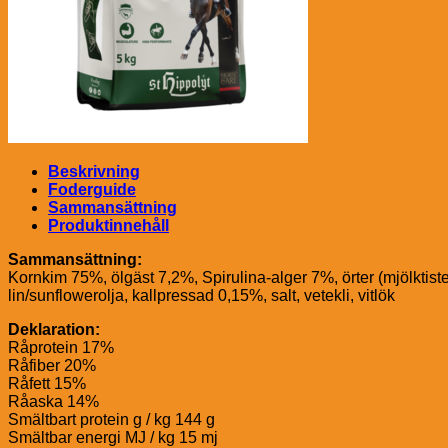
Beskrivning
Foderguide
Sammansättning
Produktinnehåll
Sammansättning:
Kornkim 75%, ölgäst 7,2%, Spirulina-alger 7%, örter (mjölktiste
lin/sunflowerolja, kallpressad 0,15%, salt, vetekli, vitlök
Deklaration:
Råprotein 17%
Råfiber 20%
Råfett 15%
Råaska 14%
Smältbart protein g / kg 144 g
Smältbar energi MJ / kg 15 mj