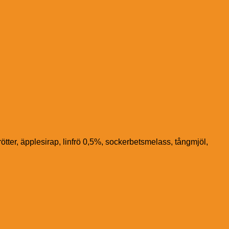
ötter, äpplesirap, linfrö 0,5%, sockerbetsmelass, tångmjöl,