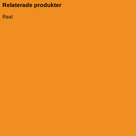
Medal
Relaterade produkter
mängd
Rea!