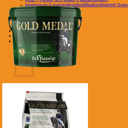
Impressum (Leverantörsidentifikation/Imprint) Sve
Tävlingens villkor Svensk
Avbryt köp
Kontakt Svensk
Om oss Svensk
kr
0.00
€
(
0.00
)
Varukorg
Inga produkter i varukorgen.
Gå tillbaka till butiken