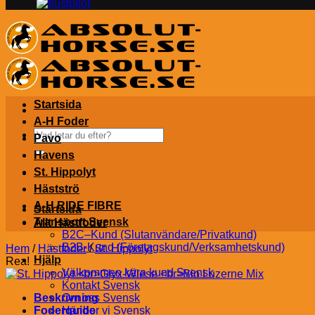
Startsida
A-H Foder
Sök
Pavo
efter:
Havens
St. Hippolyt
Hästströ
A-H RIDE FIBRE
Startsida
Transport Svensk
Allt Hästfoder
B2C–Kund (Slutanvändare/Privatkund)
B2B-Kund (Företagskund/Verksamhetskund)
Hem
/
Hästfoder
/
St. Hippolyt
Hjälp
Rea!
Välkommen kära kund Svensk
Kontakt Svensk
Beskrivning
Om oss Svensk
Foderguide
Här bor vi Svensk