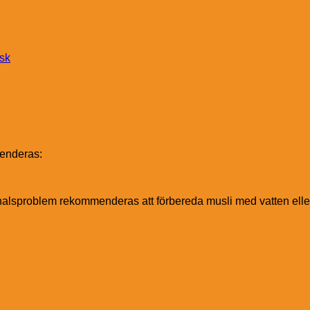
nsk
menderas:
 halsproblem rekommenderas att förbereda musli med vatten eller b