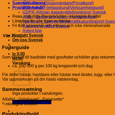
Sammansättning
B2C–Kund (Slutanvändare/Privatkund)
Produktinnehåll
B2B-Kund (Företagskund/Verksamhetskund)
GDPR (Allmän dataskyddsförordning) Svensk
Rena, naturliga fiberprodukter i ekologisk kvalitet
AGB – Regler och villkor (Handelsvillkor)
Lämpliga för alla typer av hästar
Impressum (Leverantörsidentifikation/Imprint) Sve
Fri från spannmål och melass och icke mineraliserade
Tävlingens villkor Svensk
Avbryt köp
Kontakt Svensk
18 kg
Vikt
Om oss Svensk
Foderguide
kr
0.00
Som tillskott till basfoder med grovfoder och/eller gräs rekom
€
(
0.00
)
Varukorg
ca. 150-500 g per 100 kg kroppsvikt och dag
För äldre hästar, hastätare eller hästar med tänder, tugg- eller
Var uppmärksam på din hästs vätskeintag.
Sammensætning
Inga produkter i varukorgen.
Alfalfa* · Grönhavre* · Esparsette*
Gå tillbaka till butiken
*i ekologisk kvalitet
Produktindhold