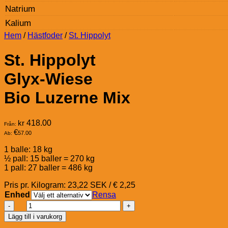
Natrium
Kalium
Hem
/
Hästfoder
/
St. Hippolyt
St. Hippolyt
Glyx-Wiese
Bio Luzerne Mix
kr
418.00
Från:
€
57.00
Ab:
1 balle: 18 kg
½ pall: 15 baller = 270 kg
1 pall: 27 baller = 486 kg
Pris pr. Kilogram: 23,22 SEK / € 2,25
Enhed
Rensa
St.
Hippolyt
Lägg till i varukorg
Glyx-