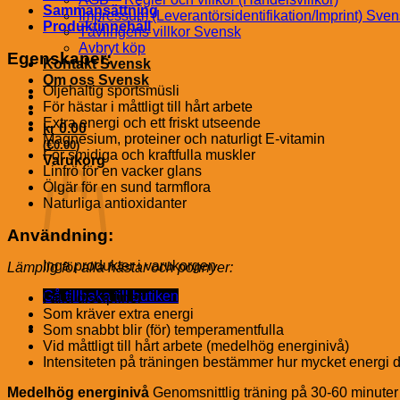
Sammansättning
Impressum (Leverantörsidentifikation/Imprint) Sve
Produktinnehåll
Tävlingens villkor Svensk
Avbryt köp
Egenskaper:
Kontakt Svensk
Om oss Svensk
Oljehaltig sportsmüsli
För hästar i måttligt till hårt arbete
Extra energi och ett friskt utseende
kr
0.00
Magnesium, proteiner och naturligt E-vitamin
€
(
0.00
)
För smidiga och kraftfulla muskler
Varukorg
Linfrö för en vacker glans
Ölgär för en sund tarmflora
Naturliga antioxidanter
Användning:
Inga produkter i varukorgen.
Lämplig för alla hästar och ponnyer:
Gå tillbaka till butiken
I alla discipliner
Som kräver extra energi
Som snabbt blir (för) temperamentfulla
Vid måttligt till hårt arbete (medelhög energinivå)
Intensiteten på träningen bestämmer hur mycket energi d
Medelhög energinivå
Genomsnittlig träning på 30-60 minuter 