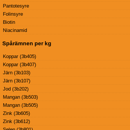
Pantotesyre
Folinsyre
Biotin
Niacinamid
Spårämnen per kg
Koppar (3b405)
Koppar (3b407)
Järn (3b103)
Järn (3b107)
Jod (3b202)
Mangan (3b503)
Mangan (3b505)
Zink (3b605)
Zink (3b612)
Selen (3b801)