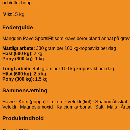
och/eller hopp.
15 kg
Vikt
Foderguide
Mängden Pavo SportsFit som krävs beror bland annat på grovfo
Måttligt arbete:
330 gram per 100 kgkroppsvikt per dag
Häst (600 kg):
2 kg
Pony (300 kg):
1 kg
Tungt arbete:
450 gram per 100 kg kroppsvikt per dag
Häst (600 kg):
2,5 kg
Pony (300 kg):
1,5 kg
Sammensætning
Havre · Korn (poppa) · Lucern · Vetekli (fint) · Spannmålsskal
Vetekli · Magnesiumoxid · Kalciumkarbonat · Salt · Majs · Ärtor 
Produktindhold