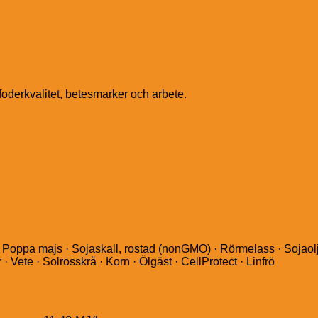
derkvalitet, betesmarker och arbete.
 · Poppa majs · Sojaskall, rostad (nonGMO) · Rörmelass · Sojaolj
· Vete · Solrosskrå · Korn · Ölgäst · CellProtect · Linfrö