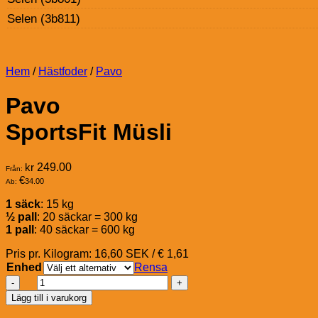
Selen (3b811)
Hem
/
Hästfoder
/
Pavo
Pavo
SportsFit Müsli
kr
249.00
Från:
€
34.00
Ab:
1 säck
: 15 kg
½ pall
: 20 säckar = 300 kg
1 pall
: 40 säckar = 600 kg
Pris pr. Kilogram: 16,60 SEK / € 1,61
Enhed
Rensa
Pavo
SportsFit
Lägg till i varukorg
Müsli