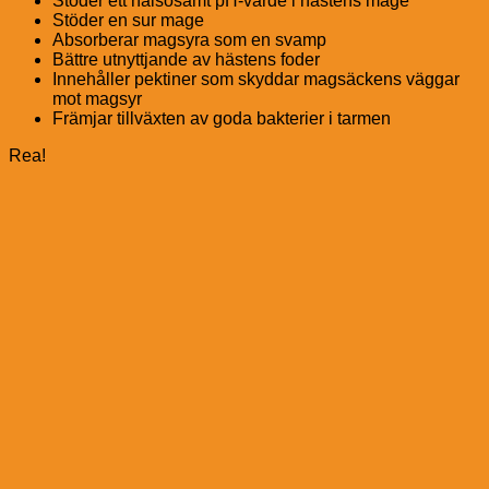
Stöder ett hälsosamt pH-värde i hästens mage
Stöder en sur mage
Absorberar magsyra som en svamp
Bättre utnyttjande av hästens foder
Innehåller pektiner som skyddar magsäckens väggar
mot magsyr
Främjar tillväxten av goda bakterier i tarmen
Rea!