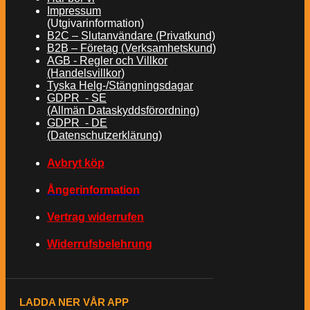
Impressum
(Utgivarinformation)
B2C – Slutanvändare (Privatkund)
B2B – Företag (Verksamhetskund)
AGB - Regler och Villkor
(Handelsvillkor)
Tyska Helg-/Stängningsdagar
GDPR - SE
(Allmän Dataskyddsförordning)
GDPR - DE
(Datenschutzerklärung)
Avbryt köp
Ångerinformation
Vertrag widerrufen
Widerrufsbelehrung
LADDA NER VÅR APP