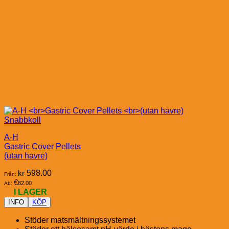
Snabbkoll
A-H
Gastric Cover Pellets
(utan havre)
kr
598.00
Från:
€
82.00
Ab:
I LAGER
INFO
KÖP
Stöder matsmältningssystemet