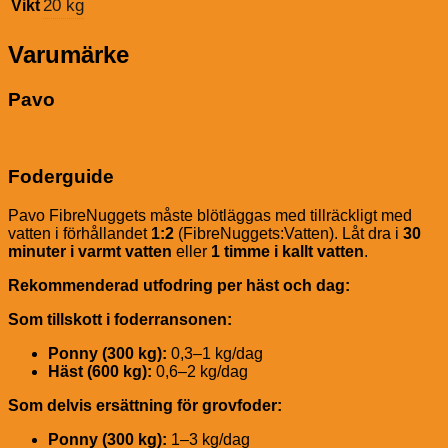
20 kg
Vikt
Varumärke
Pavo
Foderguide
Pavo FibreNuggets måste blötläggas med tillräckligt med
vatten i förhållandet
1:2
(FibreNuggets:Vatten). Låt dra i
30
minuter i varmt vatten
eller
1 timme i kallt vatten
.
Rekommenderad utfodring per häst och dag:
Som tillskott i foderransonen:
Ponny (300 kg):
0,3–1 kg/dag
Häst (600 kg):
0,6–2 kg/dag
Som delvis ersättning för grovfoder:
Ponny (300 kg):
1–3 kg/dag