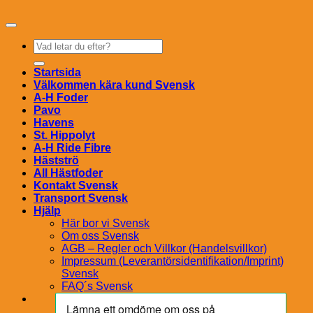
Sök
efter:
Startsida
Välkommen kära kund Svensk
A-H Foder
Pavo
Havens
St. Hippolyt
A-H Ride Fibre
Hästströ
All Hästfoder
Kontakt Svensk
Transport Svensk
Hjälp
Här bor vi Svensk
Om oss Svensk
AGB – Regler och Villkor (Handelsvillkor)
Impressum (Leverantörsidentifikation/Imprint)
Svensk
FAQ´s Svensk