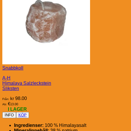
Snabbkoll
A-H
Himalaya Salzleckstein
Sliksten
kr
98.00
Från:
€
13.00
Ab:
I LAGER
INFO
KÖP
Ingredienser:
100 % Himalayasalt
Mineralinnehåll:
38 % natrium