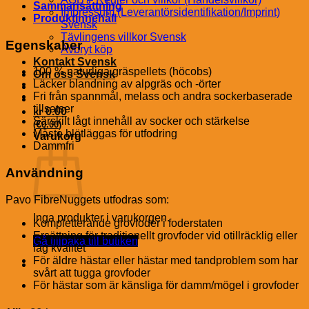
Sammansättning
Impressum (Leverantörsidentifikation/Imprint)
Produktinnehåll
Svensk
Tävlingens villkor Svensk
Egenskaber
Avbryt köp
Kontakt Svensk
100 % naturliga gräspellets (höcobs)
Om oss Svensk
Läcker blandning av alpgräs och -örter
Fri från spannmål, melass och andra sockerbaserade
tillsatser
kr
0.00
Särskilt lågt innehåll av socker och stärkelse
€
(
0.00
)
Måste blötläggas för utfodring
Varukorg
Dammfri
Användning
Pavo FibreNuggets utfodras som:
Inga produkter i varukorgen.
Kompletterande grovfoder i foderstaten
Ersättning för traditionellt grovfoder vid otillräcklig eller
Gå tillbaka till butiken
låg kvalitet
För äldre hästar eller hästar med tandproblem som har
svårt att tugga grovfoder
För hästar som är känsliga för damm/mögel i grovfoder