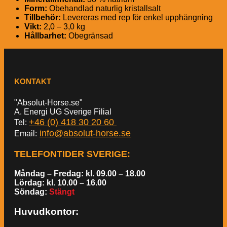
Form:
Obehandlad naturlig kristallsalt
Tillbehör:
Levereras med rep för enkel upphängning
Vikt:
2,0 – 3,0 kg
Hållbarhet:
Obegränsad
KONTAKT
"Absolut-Horse.se"
A. Energi UG Sverige Filial
+46 (0) 418 30 20 60
Tel:
info@absolut-horse.se
Email:
TELEFONTIDER SVERIGE
:
Måndag – Fredag: kl. 09.00 – 18.00
Lördag: kl. 10.00 – 16.00
Söndag:
Stängt
Huvudkontor: