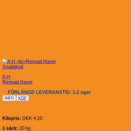
Snabbkoll
A-H
Rensad Havre
FÖRLÄNGD LEVERANSTID: 1-2 uger
INFO
KÖP
Kilopris:
DKK 4,10
1 säck:
20 kg