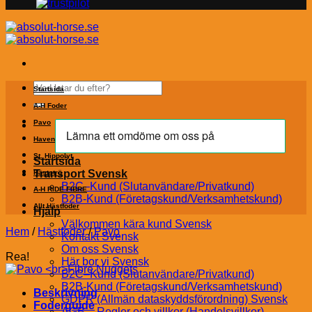
Sök
Startsida
efter:
A-H Foder
Pavo
Havens
St. Hippolyt
Startsida
Transport Svensk
Hästströ
B2C–Kund (Slutanvändare/Privatkund)
A-H RIDE FIBRE
B2B-Kund (Företagskund/Verksamhetskund)
Allt Hästfoder
Hjälp
Välkommen kära kund Svensk
Hem
/
Hästfoder
/
Pavo
Kontakt Svensk
Om oss Svensk
Rea!
Här bor vi Svensk
B2C–Kund (Slutanvändare/Privatkund)
B2B-Kund (Företagskund/Verksamhetskund)
Beskrivning
GDPR (Allmän dataskyddsförordning) Svensk
Foderguide
AGB – Regler och villkor (Handelsvillkor)