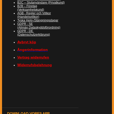
B2C – Slutanvändare (Privatkund)
B2B – Företag
(Verksamhetskund)
AGB - Regler och Villkor
(Handelsvillkor)
Tyska Helg-/Stängningsdagar
GDPR - SE
(Allmän Dataskyddsförordning)
GDPR - DE
(Datenschutzerklärung)
Avbryt köp
Ångerinformation
Vertrag widerrufen
Widerrufsbelehrung
DOWNLOAD VORES APP