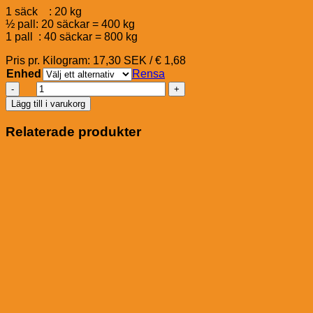
1 säck : 20 kg
½ pall: 20 säckar = 400 kg
1 pall : 40 säckar = 800 kg
Pris pr. Kilogram: 17,30 SEK / € 1,68
Enhed
Rensa
Pavo
Fibre
Lägg till i varukorg
Nuggets
mängd
Relaterade produkter