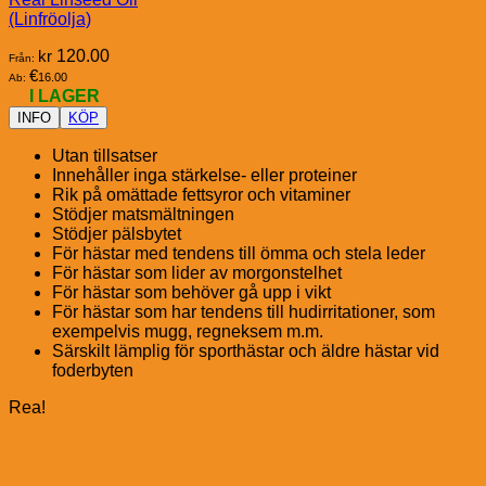
(Linfröolja)
kr
120.00
Från:
€
16.00
Ab:
I LAGER
INFO
KÖP
Utan tillsatser
Innehåller inga stärkelse- eller proteiner
Rik på omättade fettsyror och vitaminer
Stödjer matsmältningen
Stödjer pälsbytet
För hästar med tendens till ömma och stela leder
För hästar som lider av morgonstelhet
För hästar som behöver gå upp i vikt
För hästar som har tendens till hudirritationer, som
exempelvis mugg, regneksem m.m.
Särskilt lämplig för sporthästar och äldre hästar vid
foderbyten
Rea!