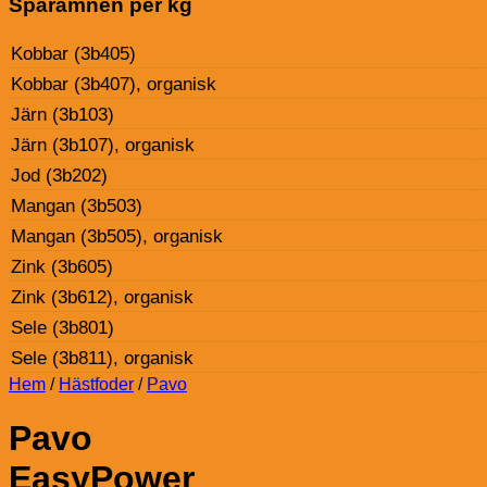
Spårämnen per kg
Kobbar (3b405)
Kobbar (3b407), organisk
Järn (3b103)
Järn (3b107), organisk
Jod (3b202)
Mangan (3b503)
Mangan (3b505), organisk
Zink (3b605)
Zink (3b612), organisk
Sele (3b801)
Sele (3b811), organisk
Hem
/
Hästfoder
/
Pavo
Pavo
EasyPower