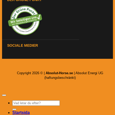
SOCIALE MEDIER
Copyright 2026 © |
Absolut-Horse.se
| Absolut Energi UG
(haftungsbeschränkt)
Sök
efter:
Startsida