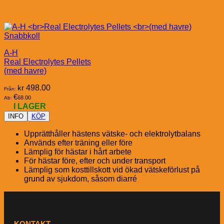
Snabbkoll
A-H
Real Electrolytes Pellets
(med havre)
kr
498.00
Från:
€
68.00
Ab:
I LAGER
INFO
KÖP
Upprätthåller hästens vätske- och elektrolytbalans
Används efter träning eller före
Lämplig för hästar i hårt arbete
För hästar före, efter och under transport
Lämplig som kosttillskott vid ökad vätskeförlust på
grund av sjukdom, såsom diarré
KONTAKT