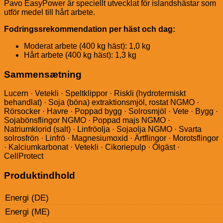
Pavo EasyPower är speciellt utvecklat för islandshästar som
utför medel till hårt arbete.
Fodringssrekommendation per häst och dag:
Moderat arbete (400 kg häst): 1,0 kg
Hårt arbete (400 kg häst): 1,3 kg
Sammensætning
Lucern · Vetekli · Speltklippor · Riskli (hydrotermiskt
behandlat) · Soja (böna) extraktionsmjöl, rostat NGMO ·
Rörsocker · Havre · Poppad bygg · Solrosmjöl · Vete · Bygg ·
Sojabönsflingor NGMO · Poppad majs NGMO ·
Natriumklorid (salt) · Linfröolja · Sojaolja NGMO · Svarta
solrosfrön · Linfrö · Magnesiumoxid · Ärtflingor · Morotsflingor
· Kalciumkarbonat · Vetekli · Cikoriepulp · Ölgäst ·
CellProtect
Produktindhold
Energi (DE)
Energi (ME)