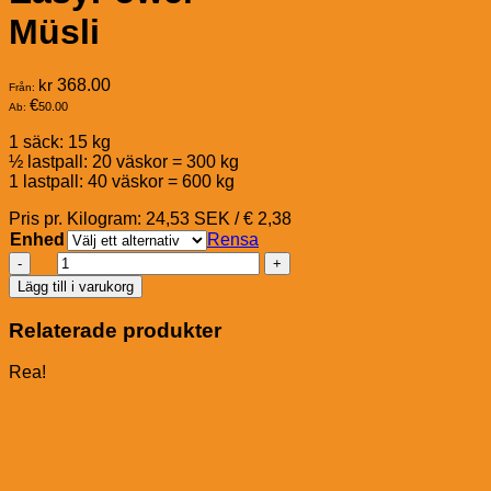
Müsli
kr
368.00
Från:
€
50.00
Ab:
1 säck: 15 kg
½ lastpall: 20 väskor = 300 kg
1 lastpall: 40 väskor = 600 kg
Pris pr. Kilogram: 24,53 SEK / € 2,38
Enhed
Rensa
Pavo
EasyPower
Lägg till i varukorg
Müsli
mängd
Relaterade produkter
Rea!