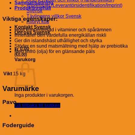
Sammansättning
Impressum (Leverantörsidentifikation/Imprint)
Produktinnehåll
Svensk
Tävlingens villkor Svensk
Viktiga egenskaper:
Avbryt köp
Kontakt Svensk
Högt koncentrerad i vitaminer och spårämnen
Om oss Svensk
Innehåller den värdefulla energikällan riskli
Ger din islandshäst uthållighet och styrka
Stöder en sund matsmältning med hjälp av prebiotika
kr
0.00
Med linfrö (olja) för en glänsande päls
€
(
0.00
)
Varukorg
15 kg
Vikt
Varumärke
Inga produkter i varukorgen.
Pavo
Gå tillbaka till butiken
Foderguide