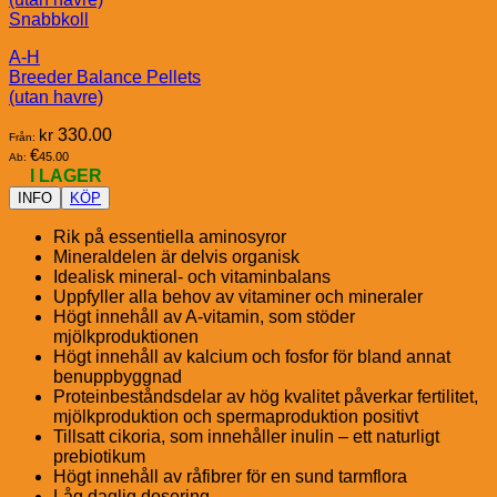
Snabbkoll
A-H
Breeder Balance Pellets
(utan havre)
kr
330.00
Från:
€
45.00
Ab:
I LAGER
INFO
KÖP
Rik på essentiella aminosyror
Mineraldelen är delvis organisk
Idealisk mineral- och vitaminbalans
Uppfyller alla behov av vitaminer och mineraler
Högt innehåll av A-vitamin, som stöder
mjölkproduktionen
Högt innehåll av kalcium och fosfor för bland annat
benuppbyggnad
Proteinbeståndsdelar av hög kvalitet påverkar fertilitet,
mjölkproduktion och spermaproduktion positivt
Tillsatt cikoria, som innehåller inulin – ett naturligt
prebiotikum
Högt innehåll av råfibrer för en sund tarmflora
Låg daglig dosering