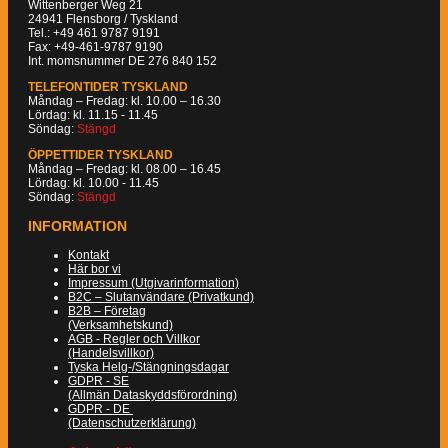
Wittenberger Weg 21
24941 Flensborg / Tyskland
Tel.: +49 461 9787 9191
Fax: +49-461-9787 9190
Int. momsnummer DE 276 840 152
TELEFONTIDER TYSKLAND
Måndag – Fredag: kl. 10.00 – 16.30
Lördag: kl. 11.15 - 11.45
Söndag:
Stängd
ÖPPETTIDER TYSKLAND
Måndag – Fredag: kl. 08.00 – 16.45
Lördag: kl. 10.00 - 11.45
Söndag:
Stängd
INFORMATION
Kontakt
Här bor vi
Impressum (Utgivarinformation)
B2C – Slutanvändare (Privatkund)
B2B – Företag
(Verksamhetskund)
AGB - Regler och Villkor
(Handelsvillkor)
Tyska Helg-/Stängningsdagar
GDPR - SE
(Allmän Dataskyddsförordning)
GDPR - DE
(Datenschutzerklärung)