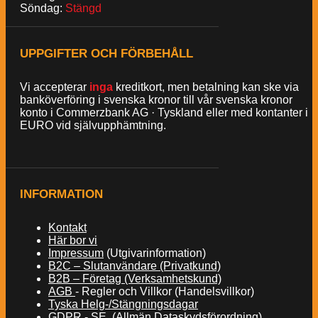
Söndag:
Stängd
UPPGIFTER OCH FÖRBEHÅLL
Vi accepterar
inga
kreditkort, men betalning kan ske via
banköverföring i svenska kronor till vår svenska kronor
konto i Commerzbank AG · Tyskland eller med kontanter i
EURO vid självupphämtning.
INFORMATION
Kontakt
Här bor vi
Impressum
(Utgivarinformation)
B2C – Slutanvändare (Privatkund)
B2B – Företag (Verksamhetskund)
AGB
- Regler och Villkor (Handelsvillkor)
Tyska Helg-/Stängningsdagar
GDPR - SE (Allmän Dataskydsförordning)