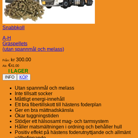
Snabbkoll
A-H
Gräspellets
(utan spannmål och melass)
kr
300.00
Från:
€
41.00
Ab:
I LAGER
INFO
KÖP
Utan spannmål och melass
Inte tillsatt socker
Måttligt energi-innehåll
Ett bra fibertillskott till hästens foderplan
Ger en bra mättnadskänsla
Ökar tuggningstiden
Stödjer ett hälsosamt mag- och tarmsystem
Håller matsmältningen i ordning och behåller hull
Positiv effekt på hästens foderutnyttjande och allmänt
välbefinnande