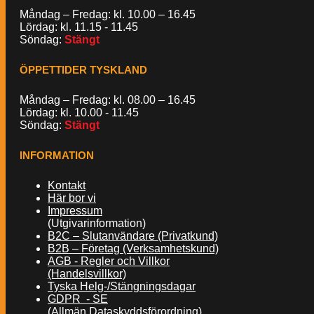
Måndag – Fredag: kl. 10.00 – 16.45
Lördag: kl. 11.15 - 11.45
Söndag:
Stängt
ÖPPETTIDER TYSKLAND
Måndag – Fredag: kl. 08.00 – 16.45
Lördag: kl. 10.00 - 11.45
Söndag:
Stängt
INFORMATION
Kontakt
Här bor vi
Impressum
(Utgivarinformation)
B2C – Slutanvändare (Privatkund)
B2B – Företag (Verksamhetskund)
AGB - Regler och Villkor
(Handelsvillkor)
Tyska Helg-/Stängningsdagar
GDPR - SE
(Allmän Dataskyddsförordning)