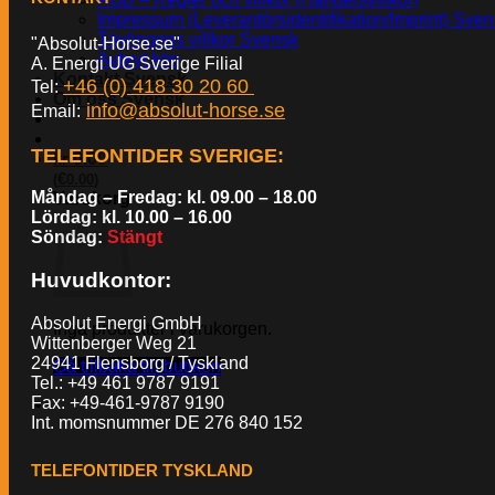
Impressum (Leverantörsidentifikation/Imprint) Sve
Tävlingens villkor Svensk
"Absolut-Horse.se"
Avbryt köp
A. Energi UG Sverige Filial
Kontakt Svensk
+46 (0) 418 30 20 60
Tel:
Om oss Svensk
info@absolut-horse.se
Email:
TELEFONTIDER SVERIGE
:
kr
0.00
€
(
0.00
)
Måndag – Fredag: kl. 09.00 – 18.00
Varukorg
Lördag: kl. 10.00 – 16.00
Söndag:
Stängt
Huvudkontor:
Absolut Energi GmbH
Inga produkter i varukorgen.
Wittenberger Weg 21
24941 Flensborg / Tyskland
Gå tillbaka till butiken
Tel.: +49 461 9787 9191
Fax: +49-461-9787 9190
Int. momsnummer DE 276 840 152
TELEFONTIDER TYSKLAND