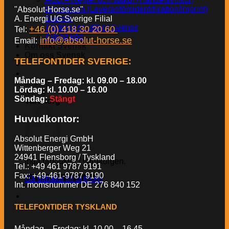
Impressum (Leverantörsidentifikation/Imprint)
"Absolut-Horse.se"
Svensk
A. Energi UG Sverige Filial
Tävlingens villkor Svensk
+46 (0) 418 30 20 60
Tel:
Avbryt köp
info@absolut-horse.se
Email:
Kontakt Svensk
Om oss Svensk
TELEFONTIDER SVERIGE
:
Måndag – Fredag: kl. 09.00 – 18.00
kr
0.00
Lördag: kl. 10.00 – 16.00
€
(
0.00
)
Söndag:
Stängt
Varukorg
Huvudkontor:
Absolut Energi GmbH
Wittenberger Weg 21
24941 Flensborg / Tyskland
Inga produkter i varukorgen.
Tel.: +49 461 9787 9191
Fax: +49-461-9787 9190
Gå tillbaka till butiken
Int. momsnummer DE 276 840 152
TELEFONTIDER TYSKLAND
Måndag – Fredag: kl. 10.00 – 16.45