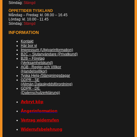
Söndag:
Stängd
ÖPPETTIDER TYSKLAND
Måndag – Fredag: kl. 08.00 – 16.45
Lördag: kl. 10.00 - 11.45
Söndag:
Stängd
INFORMATION
Kontakt
Här bor vi
Impressum (Utgivarinformation)
B2C – Slutanvändare (Privatkund)
B2B – Företag
(Verksamhetskund)
AGB - Regler och Villkor
(Handelsvillkor)
Tyska Helg-/Stängningsdagar
GDPR - SE
(Allmän Dataskyddsförordning)
GDPR - DE
(Datenschutzerklärung)
Avbryt köp
Ångerinformation
Vertrag widerrufen
Widerrufsbelehrung