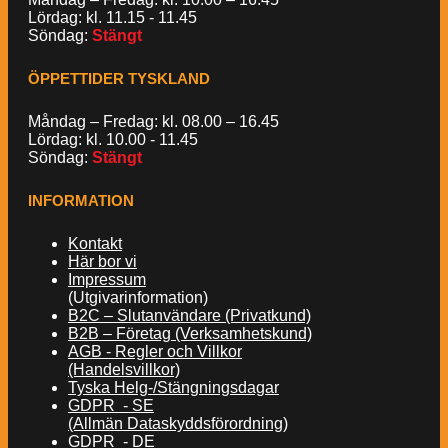
Lördag: kl. 11.15 - 11.45
Söndag:
Stängt
ÖPPETTIDER TYSKLAND
Måndag – Fredag: kl. 08.00 – 16.45
Lördag: kl. 10.00 - 11.45
Söndag:
Stängt
INFORMATION
Kontakt
Här bor vi
Impressum
(Utgivarinformation)
B2C – Slutanvändare (Privatkund)
B2B – Företag (Verksamhetskund)
AGB - Regler och Villkor
(Handelsvillkor)
Tyska Helg-/Stängningsdagar
GDPR - SE
(Allmän Dataskyddsförordning)
GDPR - DE