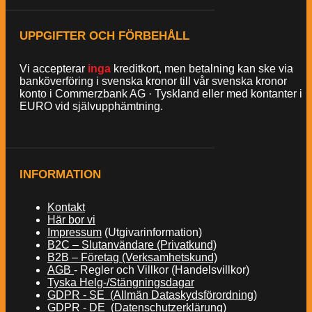
UPPGIFTER OCH FÖRBEHÅLL
Vi accepterar
inga
kreditkort, men betalning kan ske via
banköverföring i svenska kronor till vår svenska kronor
konto i Commerzbank AG · Tyskland eller med kontanter i
EURO vid självupphämtning.
INFORMATION
Kontakt
Här bor vi
Impressum
(Utgivarinformation)
B2C – Slutanvändare (Privatkund)
B2B – Företag (Verksamhetskund)
AGB
- Regler och Villkor (Handelsvillkor)
Tyska Helg-/Stängningsdagar
GDPR - SE (Allmän Dataskydsförordning)
GDPR - DE (Datenschutzerklärung)