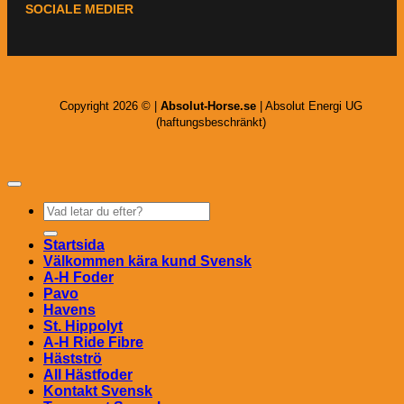
SOCIALE MEDIER
Copyright 2026 © |
Absolut-Horse.se
| Absolut Energi UG
(haftungsbeschränkt)
Sök
efter:
Startsida
Välkommen kära kund Svensk
A-H Foder
Pavo
Havens
St. Hippolyt
A-H Ride Fibre
Hästströ
All Hästfoder
Kontakt Svensk