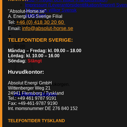
Impressum (Leverantörsidentifikation/Imprint) Sve
Tävlingens villkor Svensk
"Absolut-Horse.se"
Avbryt köp
A. Energi UG Sverige Filial
Kontakt Svensk
+46 (0) 418 30 20 60
Tel:
Om oss Svensk
info@absolut-horse.se
Email:
TELEFONTIDER SVERIGE
:
kr
0.00
€
(
0.00
)
Måndag – Fredag: kl. 09.00 – 18.00
Varukorg
Lördag: kl. 10.00 – 16.00
Söndag:
Stängt
Huvudkontor:
Absolut Energi GmbH
Inga produkter i varukorgen.
Wittenberger Weg 21
24941 Flensborg / Tyskland
Gå tillbaka till butiken
Tel.: +49 461 9787 9191
Fax: +49-461-9787 9190
Int. momsnummer DE 276 840 152
TELEFONTIDER TYSKLAND