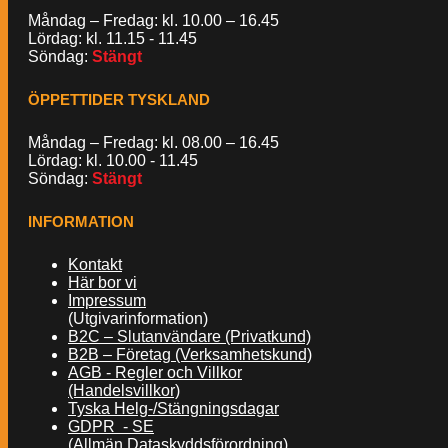
Måndag – Fredag: kl. 10.00 – 16.45
Lördag: kl. 11.15 - 11.45
Söndag:
Stängt
ÖPPETTIDER TYSKLAND
Måndag – Fredag: kl. 08.00 – 16.45
Lördag: kl. 10.00 - 11.45
Söndag:
Stängt
INFORMATION
Kontakt
Här bor vi
Impressum
(Utgivarinformation)
B2C – Slutanvändare (Privatkund)
B2B – Företag (Verksamhetskund)
AGB - Regler och Villkor
(Handelsvillkor)
Tyska Helg-/Stängningsdagar
GDPR - SE
(Allmän Dataskyddsförordning)