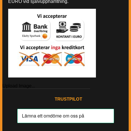
EURO vid självupphämtning.
Upload Image...
TRUSTPILOT