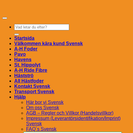
Sök
efter:
Startsida
Välkommen kära kund Svensk
A-H Foder
Pavo
Havens
St. Hippolyt
A-H Ride Fibre
Hästströ
All Hästfoder
Kontakt Svensk
Transport Svensk
Hjälp
Här bor vi Svensk
Om oss Svensk
AGB – Regler och Villkor (Handelsvillkor)
Impressum (Leverantörsidentifikation/Imprint)
Svensk
FAQ´s Svensk