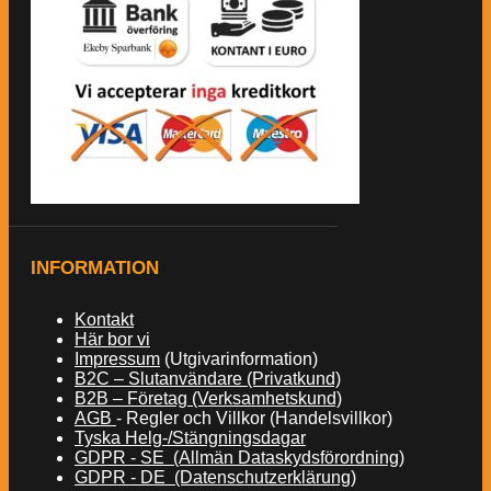
INFORMATION
Kontakt
Här bor vi
Impressum
(Utgivarinformation)
B2C – Slutanvändare (Privatkund)
B2B – Företag (Verksamhetskund)
AGB
- Regler och Villkor (Handelsvillkor)
Tyska Helg-/Stängningsdagar
GDPR - SE (Allmän Dataskydsförordning)
GDPR - DE (Datenschutzerklärung)