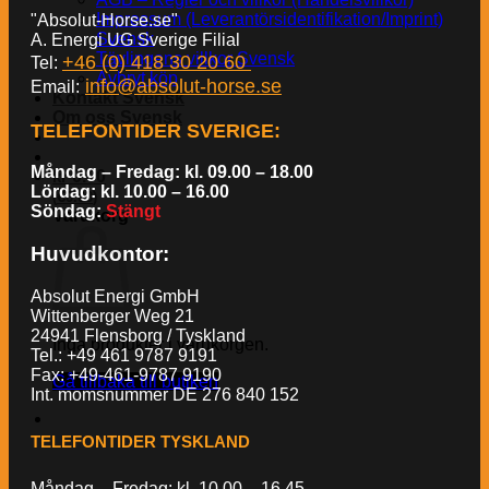
Impressum (Leverantörsidentifikation/Imprint)
"Absolut-Horse.se"
Svensk
A. Energi UG Sverige Filial
Tävlingens villkor Svensk
+46 (0) 418 30 20 60
Tel:
Avbryt köp
info@absolut-horse.se
Email:
Kontakt Svensk
Om oss Svensk
TELEFONTIDER SVERIGE
:
Måndag – Fredag: kl. 09.00 – 18.00
kr
0.00
Lördag: kl. 10.00 – 16.00
€
(
0.00
)
Söndag:
Stängt
Varukorg
Huvudkontor:
Absolut Energi GmbH
Wittenberger Weg 21
24941 Flensborg / Tyskland
Inga produkter i varukorgen.
Tel.: +49 461 9787 9191
Fax: +49-461-9787 9190
Gå tillbaka till butiken
Int. momsnummer DE 276 840 152
TELEFONTIDER TYSKLAND
Måndag – Fredag: kl. 10.00 – 16.45