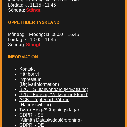
Lördag: kl. 11.15 - 11.45
Söndag:
Stängt
ÖPPETTIDER TYSKLAND
Måndag – Fredag: kl. 08.00 – 16.45
Lördag: kl. 10.00 - 11.45
Söndag:
Stängt
INFORMATION
Kontakt
Här bor vi
Impressum
(Utgivarinformation)
B2C – Slutanvändare (Privatkund)
B2B – Företag (Verksamhetskund)
AGB - Regler och Villkor
(Handelsvillkor)
Tyska Helg-/Stängningsdagar
GDPR - SE
(Allmän Dataskyddsförordning)
GDPR - DE