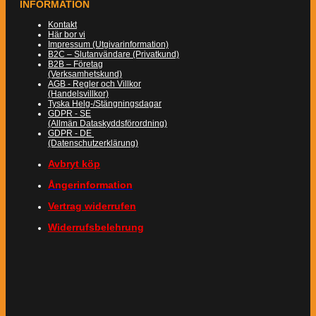
INFORMATION
Kontakt
Här bor vi
Impressum (Utgivarinformation)
B2C – Slutanvändare (Privatkund)
B2B – Företag
(Verksamhetskund)
AGB - Regler och Villkor
(Handelsvillkor)
Tyska Helg-/Stängningsdagar
GDPR - SE
(Allmän Dataskyddsförordning)
GDPR - DE
(Datenschutzerklärung)
Avbryt köp
Ångerinformation
Vertrag widerrufen
Widerrufsbelehrung