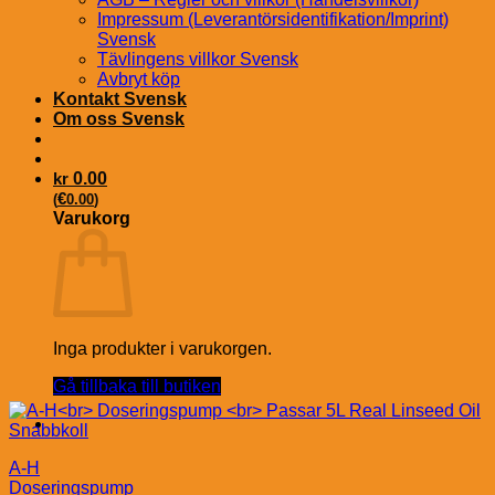
Impressum (Leverantörsidentifikation/Imprint)
Svensk
Tävlingens villkor Svensk
Avbryt köp
Kontakt Svensk
Om oss Svensk
kr
0.00
€
(
0.00
)
Varukorg
Inga produkter i varukorgen.
Gå tillbaka till butiken
Snabbkoll
A-H
Doseringspump