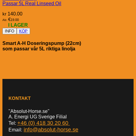
Passar 5L Real Linseed Oil
kr
140.00
€
19.00
Ab:
I LAGER
INFO
KÖP
Smart A-H Doseringspump (22cm)
som passar vår 5L riktiga linolja
KONTAKT
"Absolut-Horse.se"
A. Energi UG Sverige Filial
+46 (0) 418 30 20 60
Tel:
info@absolut-horse.se
Email: