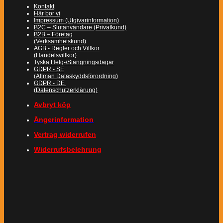
Kontakt
Här bor vi
Impressum (Utgivarinformation)
B2C – Slutanvändare (Privatkund)
B2B – Företag
(Verksamhetskund)
AGB - Regler och Villkor
(Handelsvillkor)
Tyska Helg-/Stängningsdagar
GDPR - SE
(Allmän Dataskyddsförordning)
GDPR - DE
(Datenschutzerklärung)
Avbryt köp
Ångerinformation
Vertrag widerrufen
Widerrufsbelehrung