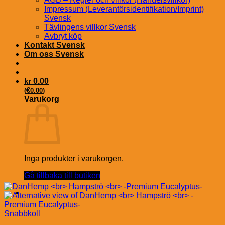
Impressum (Leverantörsidentifikation/Imprint)
Svensk
Tävlingens villkor Svensk
Avbryt köp
Kontakt Svensk
Om oss Svensk
kr
0.00
€
(
0.00
)
Varukorg
Inga produkter i varukorgen.
Gå tillbaka till butiken
Snabbkoll