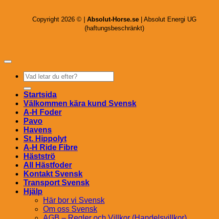
Copyright 2026 © |
Absolut-Horse.se
| Absolut Energi UG
(haftungsbeschränkt)
Sök
efter:
Startsida
Välkommen kära kund Svensk
A-H Foder
Pavo
Havens
St. Hippolyt
A-H Ride Fibre
Hästströ
All Hästfoder
Kontakt Svensk
Transport Svensk
Hjälp
Här bor vi Svensk
Om oss Svensk
AGB – Regler och Villkor (Handelsvillkor)