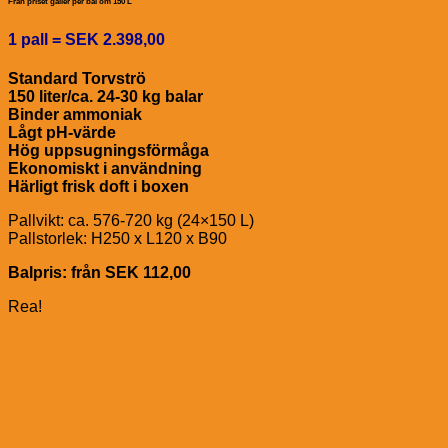
Från priset gäller per bal om 150 L
1 pall = SEK 2.398,00
Standard Torvströ
150 liter/ca. 24-30 kg balar
Binder ammoniak
Lågt pH-värde
Hög uppsugningsförmåga
Ekonomiskt i användning
Härligt frisk doft i boxen
Pallvikt: ca. 576-720 kg (24×150 L)
Pallstorlek: H250 x L120 x B90
Balpris: från SEK 112,00
Rea!