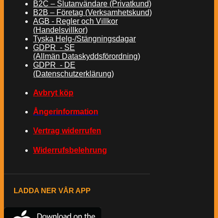
B2C – Slutanvändare (Privatkund)
B2B – Företag (Verksamhetskund)
AGB - Regler och Villkor
(Handelsvillkor)
Tyska Helg-/Stängningsdagar
GDPR - SE
(Allmän Dataskyddsförordning)
GDPR - DE
(Datenschutzerklärung)
Avbryt köp
Ångerinformation
Vertrag widerrufen
Widerrufsbelehrung
LADDA NER VÅR APP