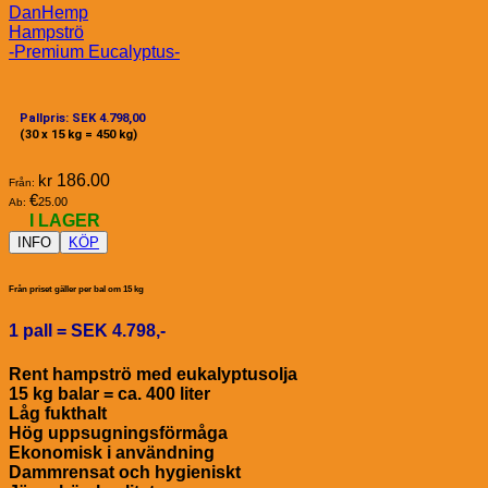
DanHemp
Hampströ
-Premium Eucalyptus-
Pallpris: SEK 4.798,00
(30 x 15 kg = 450 kg)
kr
186.00
Från:
€
25.00
Ab:
I LAGER
INFO
KÖP
Från priset gäller per bal om 15 kg
1 pall = SEK 4.798,-
Rent hampströ med eukalyptusolja
15 kg balar = ca. 400 liter
Låg fukthalt
Hög uppsugningsförmåga
Ekonomisk i användning
Dammrensat och hygieniskt