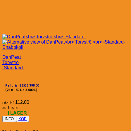
Snabbkoll
DanPeat
Torvströ
-Standard-
Pallpris: SEK 2.398,00
(24 x 150 L = 3.600 L)
kr
112.00
Från:
€
15.00
Ab:
I LAGER
INFO
KÖP