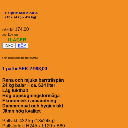
Pallpris: SEK 2.998,00
(18 x 24 kg = 432 kg)
kr
174.00
Från:
€
24.00
Ab:
I LAGER
INFO
KÖP
Från priset gäller per bal om 20 kg
1 pall = SEK 2.998,00
Rena och mjuka barrträspån
24 kg balar = ca. 624 liter
Låg fukthalt
Hög uppsugningsförmåga
Ekonomisk i användning
Dammrensat och hygieniskt
Jämn hög kvalitet
Pallvikt: 432 kg (18x24kg)
Pallstorlek: H245 x L120 x B80