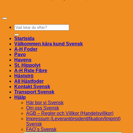
Sök
efter:
Startsida
Välkommen kära kund Svensk
A-H Foder
Pavo
Havens
St. Hippolyt
A-H Ride Fibre
Hästströ
All Hästfoder
Kontakt Svensk
Transport Svensk
Hjälp
Här bor vi Svensk
Om oss Svensk
AGB – Regler och Villkor (Handelsvillkor)
Impressum (Leverantörsidentifikation/Imprint)
Svensk
FAQ´s Svensk