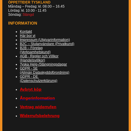
ÖPPETTIDER TYSKLAND
Måndag – Fredag: kl. 08.00 – 16.45
Lördag: kl. 10.00 - 11.45
Söndag:
Stängd
INFORMATION
Kontakt
Här bor vi
Impressum (Utgivarinformation)
B2C – Slutanvändare (Privatkund)
B2B – Företag
(Verksamhetskund)
AGB - Regler och Villkor
(Handelsvillkor)
Tyska Helg-/Stängningsdagar
GDPR - SE
(Allmän Dataskyddsförordning)
GDPR - DE
(Datenschutzerklärung)
Avbryt köp
Ångerinformation
Vertrag widerrufen
Widerrufsbelehrung