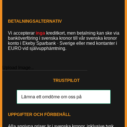
BETALNINGSALTERNATIV
Vi accepterar
inga
kreditkort, men betalning kan ske via
banköverföring i svenska kronor till vår svenska kronor
konto i Ekeby Sparbank · Sverige eller med kontanter i
EURO vid självupphämtning.
Upload Image...
TRUSTPILOT
UPPGIFTER OCH FÖRBEHÅLL
Alla angivna priser är i svenska kronor, inklusive tysk