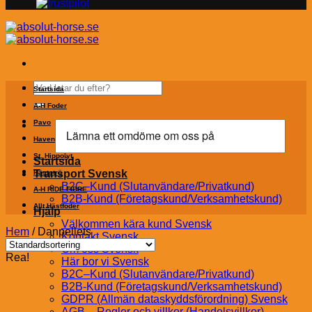
Sök
Startsida
efter:
A-H Foder
Pavo
Havens
St. Hippolyt
Startsida
Transport Svensk
Hästströ
B2C–Kund (Slutanvändare/Privatkund)
A-H RIDE FIBRE
B2B-Kund (Företagskund/Verksamhetskund)
Allt Hästfoder
Hjälp
Välkommen kära kund Svensk
Hem
/
Danpellets
Kontakt Svensk
Om oss Svensk
Rea!
Här bor vi Svensk
B2C–Kund (Slutanvändare/Privatkund)
B2B-Kund (Företagskund/Verksamhetskund)
GDPR (Allmän dataskyddsförordning) Svensk
AGB – Regler och villkor (Handelsvillkor)