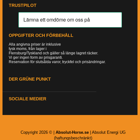
TRUSTPILOT
OPPGIFTER OCH FÖRBEHÅLL
Alla angivna priser är inklusive
tysk moms, från lager i
Flensburg/Tyskland och gäller så länge lagret räcker.
Vi ger ingen form av prisgaranti.
Reservation för slutsålda varor, tryckfel och prisändringar.
DER GRÜNE PUNKT
SOCIALE MEDIER
Copyright 2026 © |
Absolut-Horse.se
| Absolut Energi UG
(haftungsbeschränkt)