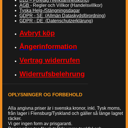
B2B – Företag (Verksamhetskund)
AGB
- Regler och Villkor (Handelsvillkor)
Tyska Helg-/Stängningsdagar
GDPR - SE (Allmän Dataskydsförordning)
GDPR - DE (Datenschutzerklärung)
Avbryt köp
Ångerinformation
Vertrag widerrufen
Widerrufsbelehrung
OPLYSNINGER OG FORBEHOLD
Alla angivna priser är i svenska kronor, inkl. Tysk moms,
från lager i Flensburg/Tyskland och gäller så länge lagret
räcker.
Vi ger ingen form av prisgaranti.