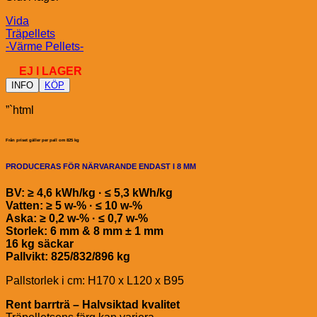
Vida
Träpellets
-Värme Pellets-
EJ I LAGER
INFO
KÖP
”`html
Från priset gäller per pall om 825 kg
PRODUCERAS FÖR NÄRVARANDE ENDAST I 8 MM
BV: ≥ 4,6 kWh/kg · ≤ 5,3 kWh/kg
Vatten: ≥ 5 w-% · ≤ 10 w-%
Aska: ≥ 0,2 w-% · ≤ 0,7 w-%
Storlek: 6 mm & 8 mm ± 1 mm
16 kg säckar
Pallvikt: 825/832/896 kg
Pallstorlek i cm: H170 x L120 x B95
Rent barrträ – Halvsiktad kvalitet