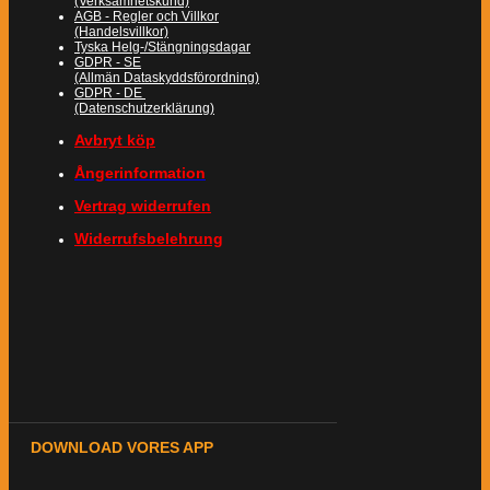
(Verksamhetskund)
AGB - Regler och Villkor
(Handelsvillkor)
Tyska Helg-/Stängningsdagar
GDPR - SE
(Allmän Dataskyddsförordning)
GDPR - DE
(Datenschutzerklärung)
Avbryt köp
Ångerinformation
Vertrag widerrufen
Widerrufsbelehrung
DOWNLOAD VORES APP