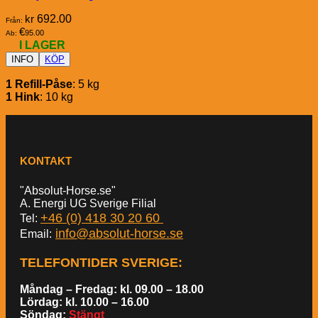
kr
692.00
Från:
€
95.00
Ab:
I LAGER
INFO
KÖP
1 Refill-Påse
: 5 kg
1 Hink
: 10 kg
KONTAKT
"Absolut-Horse.se"
A. Energi UG Sverige Filial
+46 (0) 418 30 20 60
Tel:
info@absolut-horse.se
Email:
TELEFONTIDER SVERIGE
:
Måndag – Fredag: kl. 09.00 – 18.00
Lördag: kl. 10.00 – 16.00
Söndag:
Stängt