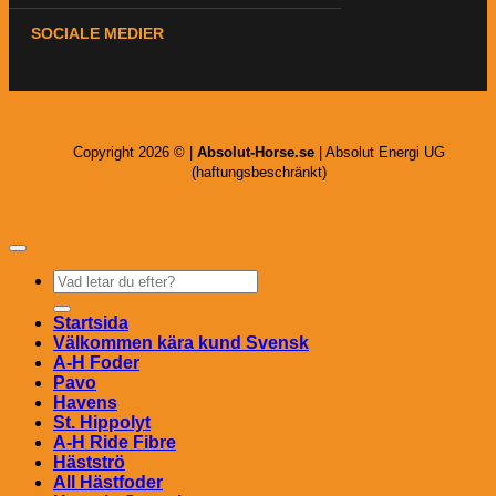
SOCIALE MEDIER
Copyright 2026 © |
Absolut-Horse.se
| Absolut Energi UG
(haftungsbeschränkt)
Sök
efter:
Startsida
Välkommen kära kund Svensk
A-H Foder
Pavo
Havens
St. Hippolyt
A-H Ride Fibre
Hästströ
All Hästfoder