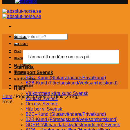
Sök
Startsida
efter:
A-H Foder
Pavo
Havens
St. Hippolyt
Startsida
Transport Svensk
Hästströ
B2C–Kund (Slutanvändare/Privatkund)
A-H RIDE FIBRE
B2B-Kund (Företagskund/Verksamhetskund)
Allt Hästfoder
Hjälp
Välkommen kära kund Svensk
Hem
/
Product Enhed
/
1 Hink (25 kg)
Kontakt Svensk
Rea!
Om oss Svensk
Här bor vi Svensk
B2C–Kund (Slutanvändare/Privatkund)
B2B-Kund (Företagskund/Verksamhetskund)
GDPR (Allmän dataskyddsförordning) Svensk
AGB – Regler och villkor (Handelsvillkor)