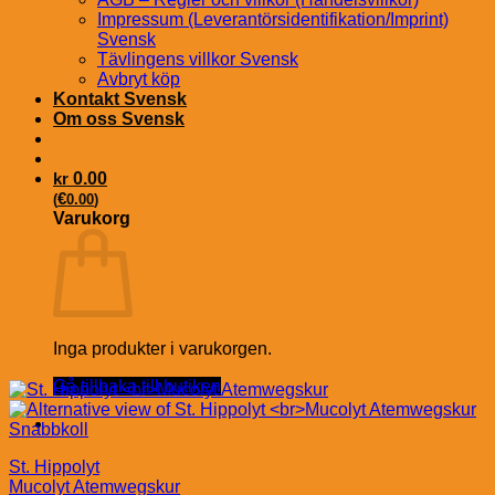
Impressum (Leverantörsidentifikation/Imprint)
Svensk
Tävlingens villkor Svensk
Avbryt köp
Kontakt Svensk
Om oss Svensk
kr
0.00
€
(
0.00
)
Varukorg
Inga produkter i varukorgen.
Gå tillbaka till butiken
Snabbkoll
St. Hippolyt
Mucolyt Atemwegskur