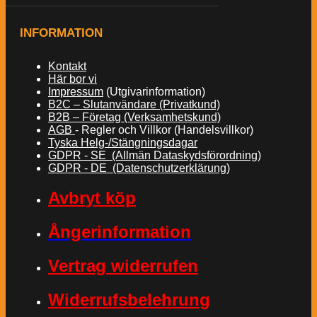
INFORMATION
Kontakt
Här bor vi
Impressum
(Utgivarinformation)
B2C – Slutanvändare (Privatkund)
B2B – Företag (Verksamhetskund)
AGB
- Regler och Villkor (Handelsvillkor)
Tyska Helg-/Stängningsdagar
GDPR - SE (Allmän Dataskydsförordning)
GDPR - DE (Datenschutzerklärung)
Avbryt köp
Ångerinformation
Vertrag widerrufen
Widerrufsbelehrung