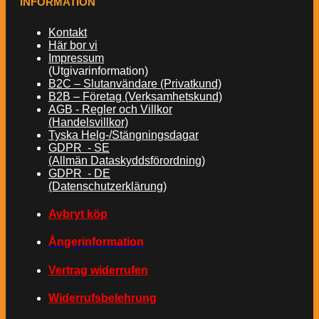
INFORMATION
Kontakt
Här bor vi
Impressum
(Utgivarinformation)
B2C – Slutanvändare (Privatkund)
B2B – Företag (Verksamhetskund)
AGB - Regler och Villkor
(Handelsvillkor)
Tyska Helg-/Stängningsdagar
GDPR - SE
(Allmän Dataskyddsförordning)
GDPR - DE
(Datenschutzerklärung)
Avbryt köp
Ångerinformation
Vertrag widerrufen
Widerrufsbelehrung