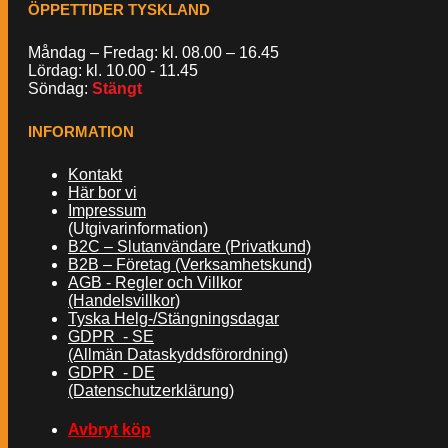
ÖPPETTIDER TYSKLAND
Måndag – Fredag: kl. 08.00 – 16.45
Lördag: kl. 10.00 - 11.45
Söndag:
Stängt
INFORMATION
Kontakt
Här bor vi
Impressum
(Utgivarinformation)
B2C – Slutanvändare (Privatkund)
B2B – Företag (Verksamhetskund)
AGB - Regler och Villkor
(Handelsvillkor)
Tyska Helg-/Stängningsdagar
GDPR - SE
(Allmän Dataskyddsförordning)
GDPR - DE
(Datenschutzerklärung)
Avbryt köp