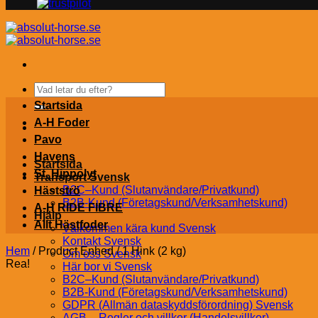
Sök
efter:
Startsida
A-H Foder
Pavo
Havens
Startsida
St. Hippolyt
Transport Svensk
B2C–Kund (Slutanvändare/Privatkund)
Hästströ
B2B-Kund (Företagskund/Verksamhetskund)
A-H RIDE FIBRE
Hjälp
Allt Hästfoder
Välkommen kära kund Svensk
Kontakt Svensk
Hem
/
Product Enhed
/
1 Hink (2 kg)
Om oss Svensk
Rea!
Här bor vi Svensk
B2C–Kund (Slutanvändare/Privatkund)
B2B-Kund (Företagskund/Verksamhetskund)
GDPR (Allmän dataskyddsförordning) Svensk
AGB – Regler och villkor (Handelsvillkor)