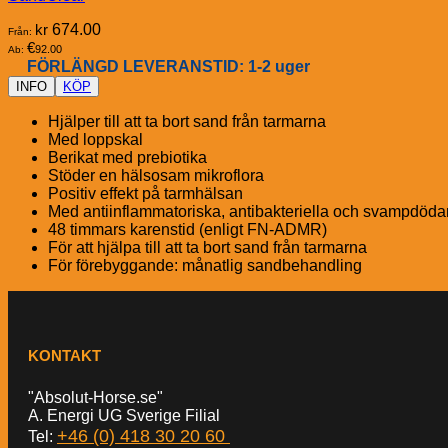
kr
674.00
Från:
€
92.00
Ab:
FÖRLÄNGD LEVERANSTID: 1-2 uger
INFO
KÖP
Hjälper till att ta bort sand från tarmarna
Med loppskal
Berikat med prebiotika
Stöder en hälsosam mikroflora
Positiv effekt på tarmhälsan
Med antiinflammatoriska, antibakteriella och svampdöd
48 timmars karenstid (enligt FN-ADMR)
För att hjälpa till att ta bort sand från tarmarna
För förebyggande: månatlig sandbehandling
KONTAKT
"Absolut-Horse.se"
A. Energi UG Sverige Filial
+46 (0) 418 30 20 60
Tel: