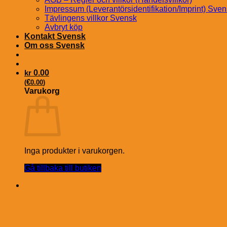
Impressum (Leverantörsidentifikation/Imprint) Sve
Tävlingens villkor Svensk
Avbryt köp
Kontakt Svensk
Om oss Svensk
kr
0.00
€
(
0.00
)
Varukorg
Inga produkter i varukorgen.
Gå tillbaka till butiken