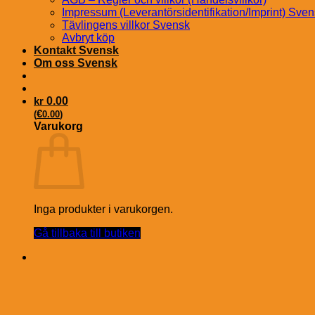
Impressum (Leverantörsidentifikation/Imprint) Sve
Tävlingens villkor Svensk
Avbryt köp
Kontakt Svensk
Om oss Svensk
kr
0.00
€
(
0.00
)
Varukorg
Inga produkter i varukorgen.
Gå tillbaka till butiken