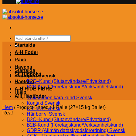
Sök
efter:
Startsida
A-H Foder
Pavo
Havens
Startsida
St. Hippolyt
Transport Svensk
B2C–Kund (Slutanvändare/Privatkund)
Hästströ
B2B-Kund (Företagskund/Verksamhetskund)
A-H RIDE FIBRE
Hjälp
Allt Hästfoder
Välkommen kära kund Svensk
Kontakt Svensk
Hem
/
Product Enhed
/
1 Palle (27×15 kg Baller)
Om oss Svensk
Rea!
Här bor vi Svensk
B2C–Kund (Slutanvändare/Privatkund)
B2B-Kund (Företagskund/Verksamhetskund)
GDPR (Allmän dataskyddsförordning) Svensk
AGB – Regler och villkor (Handelsvillkor)