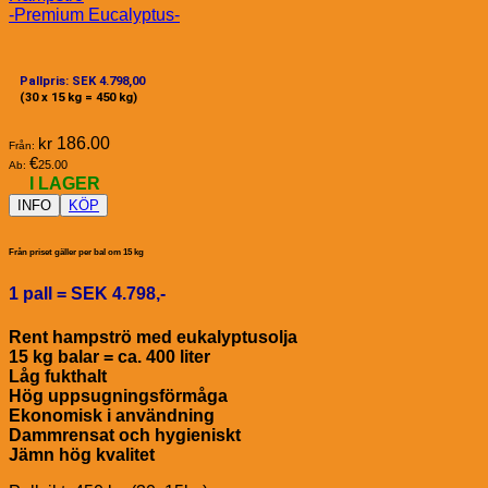
-Premium Eucalyptus-
Pallpris: SEK 4.798,00
(30 x 15 kg = 450 kg)
kr
186.00
Från:
€
25.00
Ab:
I LAGER
INFO
KÖP
Från priset gäller per bal om 15 kg
1 pall = SEK 4.798,-
Rent hampströ med eukalyptusolja
15 kg balar = ca. 400 liter
Låg fukthalt
Hög uppsugningsförmåga
Ekonomisk i användning
Dammrensat och hygieniskt
Jämn hög kvalitet