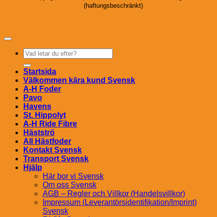
(haftungsbeschränkt)
Sök
efter:
Startsida
Välkommen kära kund Svensk
A-H Foder
Pavo
Havens
St. Hippolyt
A-H Ride Fibre
Hästströ
All Hästfoder
Kontakt Svensk
Transport Svensk
Hjälp
Här bor vi Svensk
Om oss Svensk
AGB – Regler och Villkor (Handelsvillkor)
Impressum (Leverantörsidentifikation/Imprint)
Svensk