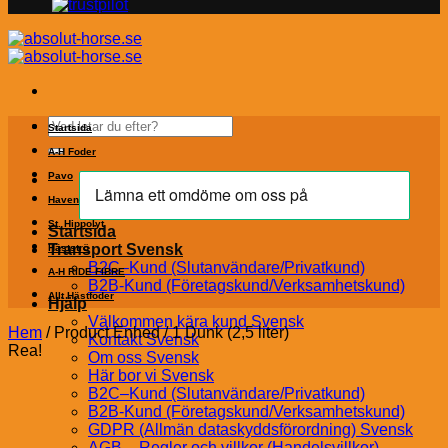
Sök
Startsida
efter:
A-H Foder
Pavo
Havens
St. Hippolyt
Startsida
Transport Svensk
Hästströ
B2C–Kund (Slutanvändare/Privatkund)
A-H RIDE FIBRE
B2B-Kund (Företagskund/Verksamhetskund)
Allt Hästfoder
Hjälp
Välkommen kära kund Svensk
Hem
/
Product Enhed
/
1 Dunk (2,5 liter)
Kontakt Svensk
Rea!
Om oss Svensk
Här bor vi Svensk
B2C–Kund (Slutanvändare/Privatkund)
B2B-Kund (Företagskund/Verksamhetskund)
GDPR (Allmän dataskyddsförordning) Svensk
AGB – Regler och villkor (Handelsvillkor)