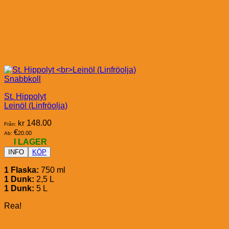
Snabbkoll
St. Hippolyt
Leinöl (Linfröolja)
kr
148.00
Från:
€
20.00
Ab:
I LAGER
INFO
KÖP
1 Flaska:
750 ml
1 Dunk:
2,5 L
1 Dunk:
5 L
Rea!