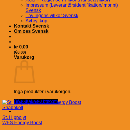
Impressum (Leverantörsidentifikation/Imprint)
Svensk
Tävlingens villkor Svensk
Avbryt köp
Kontakt Svensk
Om oss Svensk
kr
0.00
€
(
0.00
)
Varukorg
Inga produkter i varukorgen.
Gå tillbaka till butiken
Snabbkoll
St. Hippolyt
WES Energy Boost