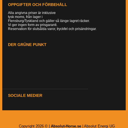
OPPGIFTER OCH FÖRBEHÅLL
Alla angivna priser är inklusive
tysk moms, från lager i
Flensburg/Tyskland och gäller så länge lagret räcker.
Vi ger ingen form av prisgaranti.
Reservation för slutsålda varor, tryckfel och prisändringar.
DER GRÜNE PUNKT
SOCIALE MEDIER
Copyright 2026 © |
Absolut-Horse.se
| Absolut Energi UG