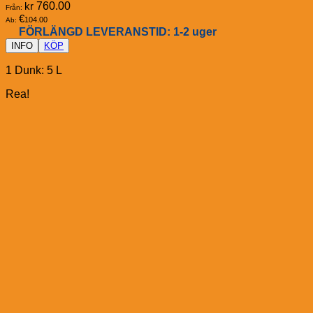
kr
760.00
Från:
€
104.00
Ab:
FÖRLÄNGD LEVERANSTID: 1-2 uger
INFO
KÖP
1 Dunk: 5 L
Rea!