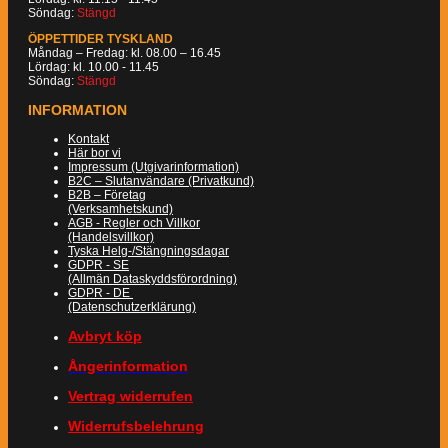
Söndag:
Stängd
ÖPPETTIDER TYSKLAND
Måndag – Fredag: kl. 08.00 – 16.45
Lördag: kl. 10.00 - 11.45
Söndag:
Stängd
INFORMATION
Kontakt
Här bor vi
Impressum (Utgivarinformation)
B2C – Slutanvändare (Privatkund)
B2B – Företag
(Verksamhetskund)
AGB - Regler och Villkor
(Handelsvillkor)
Tyska Helg-/Stängningsdagar
GDPR - SE
(Allmän Dataskyddsförordning)
GDPR - DE
(Datenschutzerklärung)
Avbryt köp
Ångerinformation
Vertrag widerrufen
Widerrufsbelehrung