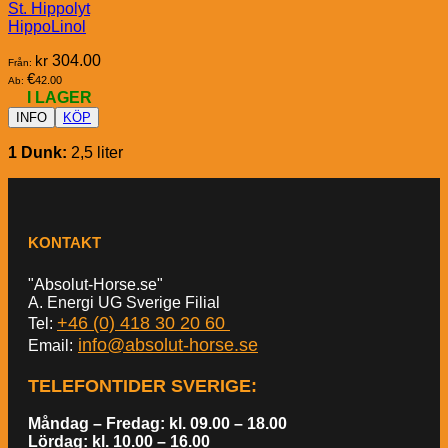
St. Hippolyt
HippoLinol
kr
304.00
Från:
€
42.00
Ab:
I LAGER
INFO
KÖP
1 Dunk:
2,5 liter
KONTAKT
"Absolut-Horse.se"
A. Energi UG Sverige Filial
+46 (0) 418 30 20 60
Tel:
info@absolut-horse.se
Email:
TELEFONTIDER SVERIGE
:
Måndag – Fredag: kl. 09.00 – 18.00
Lördag: kl. 10.00 – 16.00