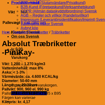
Produktinnehåll
B2C–Kund (Slutanvändare/Privatkund)
B2B-Kund (Företagskund/Verksamhetskund)
GDPR (Allmän dataskyddsförordning) Svensk
N/A
Vikt
AGB – Regler och villkor (Handelsvillkor)
Impressum (Leverantörsidentifikation/Imprint) Sve
1 pall (960 kg)
Pallevægt
Tävlingens villkor Svensk
Avbryt köp
Hem
/
Kontakt Svensk
Træpiller/Træbriketter
/
Träbriketter
Om oss Svensk
Absolut Træbriketter
kr
0.00
-PiniKay-
€
(
0.00
)
Varukorg
Vikt: 1.200 – 1.270 kg/m3
Vatteninnehåll: max 8%
Aska: < 1-3%
Värmevärde: ca. 4.600 KCAL/kg
Diameter: 50-60 mm
Längd: ca. 29-30 cm
Inga produkter i varukorgen.
Pallvikt: 900, 960 el. 990 kg
Gå tillbaka till butiken
Pallstorlek i cm: H120 x L145 x B95
Färgen kan variera
e
Kilopris: kr. 4,17