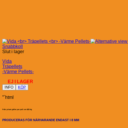
Snabbkoll
Slut i lager
Vida
Träpellets
-Värme Pellets-
EJ I LAGER
INFO
KÖP
”`html
Från priset gäller per pall om 825 kg
PRODUCERAS FÖR NÄRVARANDE ENDAST I 8 MM