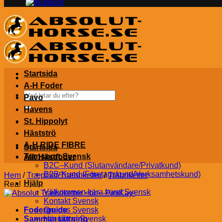
Startsida
A-H Foder
Sök
Pavo
efter:
Havens
St. Hippolyt
Hästströ
A-H RIDE FIBRE
Startsida
Transport Svensk
Allt Hästfoder
B2C–Kund (Slutanvändare/Privatkund)
B2B-Kund (Företagskund/Verksamhetskund)
Hem
/
Træpiller/Træbriketter
/
Träbriketter
Hjälp
Rea!
Välkommen kära kund Svensk
Kontakt Svensk
Foderguide
Om oss Svensk
Sammansättning
Här bor vi Svensk