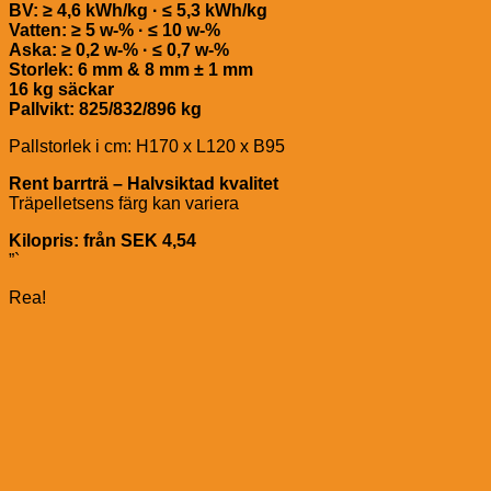
BV: ≥ 4,6 kWh/kg · ≤ 5,3 kWh/kg
Vatten: ≥ 5 w-% · ≤ 10 w-%
Aska: ≥ 0,2 w-% · ≤ 0,7 w-%
Storlek: 6 mm & 8 mm ± 1 mm
16 kg säckar
Pallvikt: 825/832/896 kg
Pallstorlek i cm: H170 x L120 x B95
Rent barrträ – Halvsiktad kvalitet
Träpelletsens färg kan variera
Kilopris: från SEK 4,54
”`
Rea!