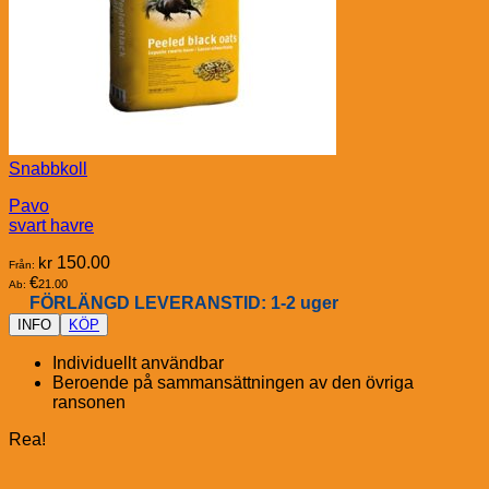
Snabbkoll
Pavo
svart havre
kr
150.00
Från:
€
21.00
Ab:
FÖRLÄNGD LEVERANSTID: 1-2 uger
INFO
KÖP
Individuellt användbar
Beroende på sammansättningen av den övriga
ransonen
Rea!