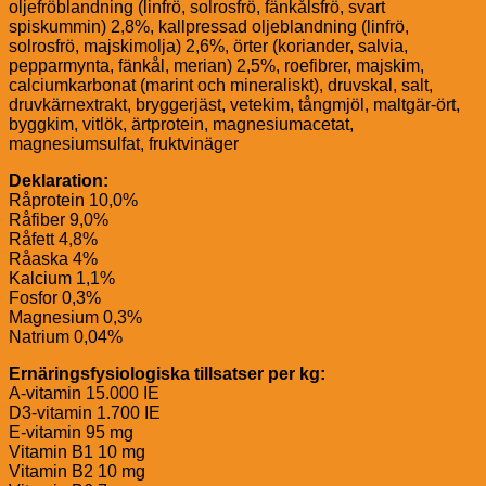
oljefröblandning (linfrö, solrosfrö, fänkålsfrö, svart
spiskummin) 2,8%, kallpressad oljeblandning (linfrö,
solrosfrö, majskimolja) 2,6%, örter (koriander, salvia,
pepparmynta, fänkål, merian) 2,5%, roefibrer, majskim,
calciumkarbonat (marint och mineraliskt), druvskal, salt,
druvkärnextrakt, bryggerjäst, vetekim, tångmjöl, maltgär-ört,
byggkim, vitlök, ärtprotein, magnesiumacetat,
magnesiumsulfat, fruktvinäger
Deklaration:
Råprotein 10,0%
Råfiber 9,0%
Råfett 4,8%
Råaska 4%
Kalcium 1,1%
Fosfor 0,3%
Magnesium 0,3%
Natrium 0,04%
Ernäringsfysiologiska tillsatser per kg:
A-vitamin 15.000 IE
D3-vitamin 1.700 IE
E-vitamin 95 mg
Vitamin B1 10 mg
Vitamin B2 10 mg