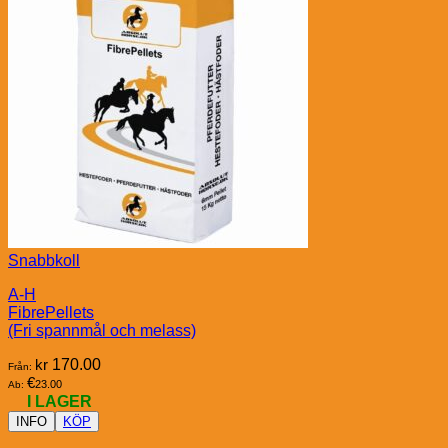
Snabbkoll
A-H
FibrePellets
(Fri spannmål och melass)
kr
170.00
Från:
€
23.00
Ab:
I LAGER
INFO
KÖP