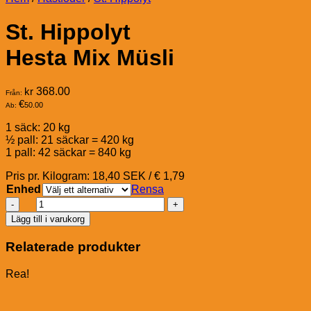
St. Hippolyt
Hesta Mix Müsli
kr
368.00
Från:
€
50.00
Ab:
1 säck: 20 kg
½ pall: 21 säckar = 420 kg
1 pall: 42 säckar = 840 kg
Pris pr. Kilogram: 18,40 SEK / € 1,79
Enhed
Rensa
St.
Hippolyt
Lägg till i varukorg
Hesta
Mix
Relaterade produkter
Müsli
mängd
Rea!