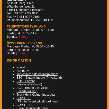
Absolut Energi GmbH
Wittenberger Weg 21
24941 Flensborg / Tyskland
Tel.: +49 461 9787 9191
Fax: +49-461-9787 9190
Int. momsnummer DE 276 840 152
TELEFONTIDER TYSKLAND
Måndag – Fredag: kl. 10.00 – 16.30
Lördag: kl. 11.15 - 11.45
Söndag:
Stängd
ÖPPETTIDER TYSKLAND
Måndag – Fredag: kl. 08.00 – 16.45
Lördag: kl. 10.00 - 11.45
Söndag:
Stängd
INFORMATION
Kontakt
Här bor vi
Impressum (Utgivarinformation)
B2C – Slutanvändare (Privatkund)
B2B – Företag
(Verksamhetskund)
AGB - Regler och Villkor
(Handelsvillkor)
Tyska Helg-/Stängningsdagar
GDPR - SE
(Allmän Dataskyddsförordning)
GDPR - DE
(Datenschutzerklärung)