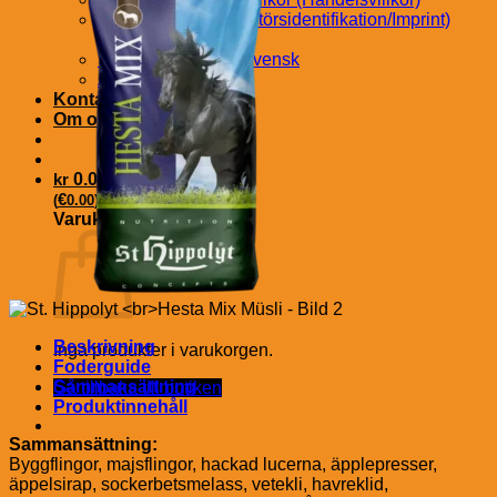
Impressum (Leverantörsidentifikation/Imprint)
Svensk
Tävlingens villkor Svensk
Avbryt köp
Kontakt Svensk
Om oss Svensk
kr
0.00
€
(
0.00
)
Varukorg
Beskrivning
Inga produkter i varukorgen.
Foderguide
Sammansättning
Gå tillbaka till butiken
Produktinnehåll
Sammansättning:
Byggflingor, majsflingor, hackad lucerna, äpplepresser,
äppelsirap, sockerbetsmelass, vetekli, havreklid,