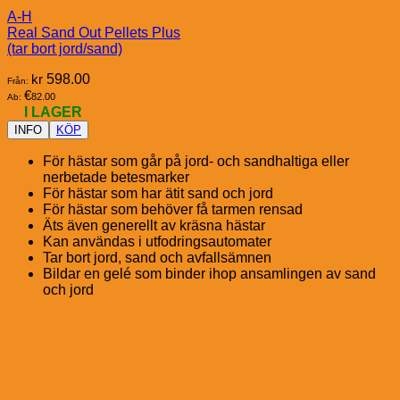
A-H
Real Sand Out Pellets Plus
(tar bort jord/sand)
kr
598.00
Från:
€
82.00
Ab:
I LAGER
INFO
KÖP
För hästar som går på jord- och sandhaltiga eller
nerbetade betesmarker
För hästar som har ätit sand och jord
För hästar som behöver få tarmen rensad
Äts även generellt av kräsna hästar
Kan användas i utfodringsautomater
Tar bort jord, sand och avfallsämnen
Bildar en gelé som binder ihop ansamlingen av sand
och jord