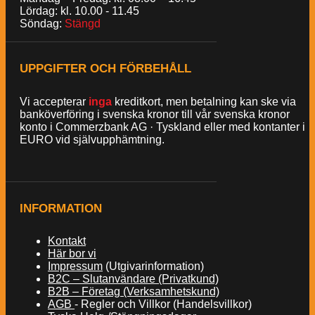
Lördag: kl. 10.00 - 11.45
Söndag:
Stängd
UPPGIFTER OCH FÖRBEHÅLL
Vi accepterar
inga
kreditkort, men betalning kan ske via
banköverföring i svenska kronor till vår svenska kronor
konto i Commerzbank AG · Tyskland eller med kontanter i
EURO vid självupphämtning.
INFORMATION
Kontakt
Här bor vi
Impressum
(Utgivarinformation)
B2C – Slutanvändare (Privatkund)
B2B – Företag (Verksamhetskund)
AGB
- Regler och Villkor (Handelsvillkor)