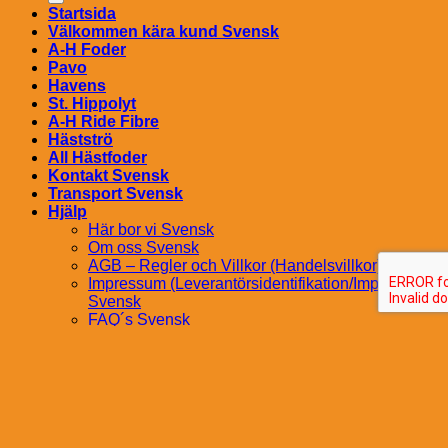
Startsida
Välkommen kära kund Svensk
A-H Foder
Pavo
Havens
St. Hippolyt
A-H Ride Fibre
Hästströ
All Hästfoder
Kontakt Svensk
Transport Svensk
Hjälp
Här bor vi Svensk
Om oss Svensk
AGB – Regler och Villkor (Handelsvillkor)
Impressum (Leverantörsidentifikation/Imprint)
Svensk
FAQ´s Svensk
Logga in