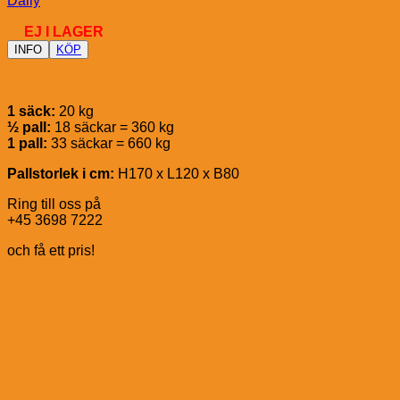
Daily
EJ I LAGER
INFO
KÖP
1 säck:
20 kg
½ pall:
18 säckar = 360 kg
1 pall:
33 säckar = 660 kg
Pallstorlek i cm:
H170 x L120 x B80
Ring till oss på
+45 3698 7222
och få ett pris!