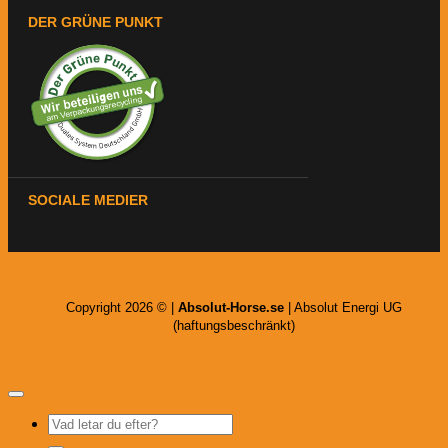
DER GRÜNE PUNKT
SOCIALE MEDIER
Copyright 2026 © |
Absolut-Horse.se
| Absolut Energi UG
(haftungsbeschränkt)
Sök
efter: