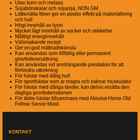
Utan korn och melass
Sojabönskalar och sojaolja, NON GM
Lättsmälta fibrer ger en positiv effekt på matsmältning
och hull
Högt innehåll av lysin
Mycket lågt innehåll av socker och stärkelse
Måttligt energiinnehåll
Välsmakande recept
Ger en god mättnadskänsla
Kan användas som tillfällig eller permanent
grovfoderersättning
Kan användas vid ansträngande prestation för att
förhindra uttorkning
För hästar med dålig hull
För sporthästar som är magra och saknar muskulatur
För hästar med dåliga tänder, kan delvis ersätta den
dagliga grovfoderrationen
För äldre hästar tillsammans med Absolut-Horse Old
Fellow Senior Müsli
KONTAKT