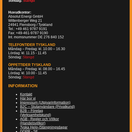
Söndag:
Stängd
Huvudkontor:
Absolut Energi GmbH
Wittenberger Weg 21
24941 Flensborg / Tyskland
Tel.: +49 461 9787 9191
Fax: +49-461-9787 9190
Int. momsnummer DE 276 840 152
TELEFONTIDER TYSKLAND
Måndag – Fredag: kl. 10.00 – 16.30
Lördag: kl. 11.15 - 11.45
Söndag:
Stängd
ÖPPETTIDER TYSKLAND
Måndag – Fredag: kl. 08.00 – 16.45
Lördag: kl. 10.00 - 11.45
Söndag:
Stängd
INFORMATION
Kontakt
Här bor vi
Impressum (Utgivarinformation)
B2C – Slutanvändare (Privatkund)
B2B – Företag
(Verksamhetskund)
AGB - Regler och Villkor
(Handelsvillkor)
Tyska Helg-/Stängningsdagar
GDPR - SE