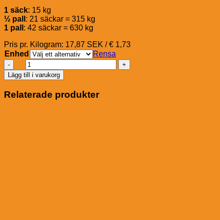
1 säck
: 15 kg
½ pall
: 21 säckar = 315 kg
1 pall
: 42 säckar = 630 kg
Pris pr. Kilogram: 17,87 SEK / € 1,73
Enhed
Rensa
St.
Hippolyt
Lägg till i varukorg
Glyx-
Wiese
Relaterade produkter
Seniorfaser
(Fibre)
mängd