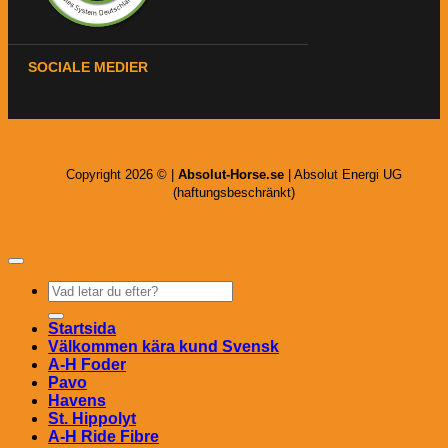
SOCIALE MEDIER
Copyright 2026 © |
Absolut-Horse.se
| Absolut Energi UG
(haftungsbeschränkt)
Sök
efter:
Startsida
Välkommen kära kund Svensk
A-H Foder
Pavo
Havens
St. Hippolyt
A-H Ride Fibre