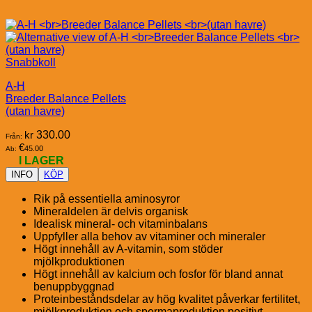
Snabbkoll
A-H
Breeder Balance Pellets
(utan havre)
kr
330.00
Från:
€
45.00
Ab:
I LAGER
INFO
KÖP
Rik på essentiella aminosyror
Mineraldelen är delvis organisk
Idealisk mineral- och vitaminbalans
Uppfyller alla behov av vitaminer och mineraler
Högt innehåll av A-vitamin, som stöder
mjölkproduktionen
Högt innehåll av kalcium och fosfor för bland annat
benuppbyggnad
Proteinbeståndsdelar av hög kvalitet påverkar fertilitet,
mjölkproduktion och spermaproduktion positivt