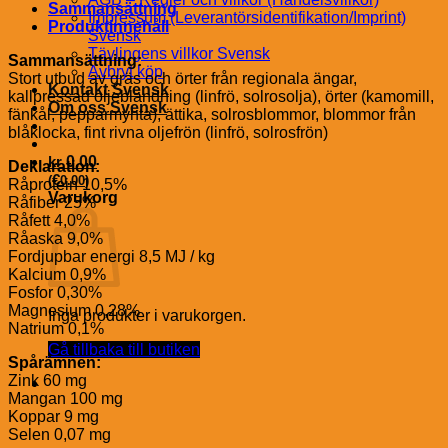
Sammansättning
Impressum (Leverantörsidentifikation/Imprint)
Produktinnehåll
Svensk
Tävlingens villkor Svensk
Sammansättning:
Avbryt köp
Stort utbud av gräs och örter från regionala ängar,
Kontakt Svensk
kallpressad oljeblandning (linfrö, solrosolja), örter (kamomill,
Om oss Svensk
fänkål, pepparmynta), ättika, solrosblommor, blommor från
blåklocka, fint rivna oljefrön (linfrö, solrosfrön)
kr
0.00
Deklaration:
€
(
0.00
)
Råprotein 10,5%
Varukorg
Råfiber 25%
Råfett 4,0%
Råaska 9,0%
Fordjupbar energi 8,5 MJ / kg
Kalcium 0,9%
Fosfor 0,30%
Magnesium 0,28%
Inga produkter i varukorgen.
Natrium 0,1%
Gå tillbaka till butiken
Spårämnen:
Zink 60 mg
Mangan 100 mg
Koppar 9 mg
Selen 0,07 mg