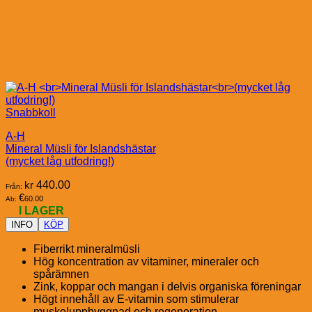
Snabbkoll
A-H
Mineral Müsli för Islandshästar
(mycket låg utfodring!)
kr
440.00
Från:
€
60.00
Ab:
I LAGER
INFO
KÖP
Fiberrikt mineralmüsli
Hög koncentration av vitaminer, mineraler och
spårämnen
Zink, koppar och mangan i delvis organiska föreningar
Högt innehåll av E-vitamin som stimulerar
muskeluppbyggnad och regeneration