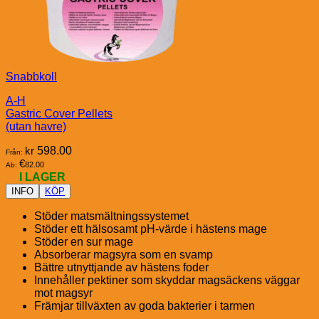
Snabbkoll
A-H
Gastric Cover Pellets
(utan havre)
kr
598.00
Från:
€
82.00
Ab:
I LAGER
INFO
KÖP
Stöder matsmältningssystemet
Stöder ett hälsosamt pH-värde i hästens mage
Stöder en sur mage
Absorberar magsyra som en svamp
Bättre utnyttjande av hästens foder
Innehåller pektiner som skyddar magsäckens väggar
mot magsyr
Främjar tillväxten av goda bakterier i tarmen