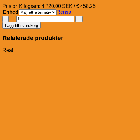
Pris pr. Kilogram: 4.720,00 SEK / € 458,25
Enhed
Rensa
St.
Hippolyt
Lägg till i varukorg
Fohlengold
Lifestart
Relaterade produkter
mängd
Rea!