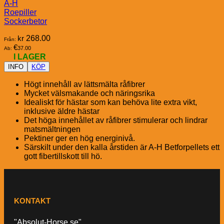
A-H
Roepiller
Sockerbetor
kr
268.00
Från:
€
37.00
Ab:
I LAGER
INFO
KÖP
Högt innehåll av lättsmälta råfibrer
Mycket välsmakande och näringsrika
Idealiskt för hästar som kan behöva lite extra vikt,
inklusive äldre hästar
Det höga innehållet av råfibrer stimulerar och lindrar
matsmältningen
Pektiner ger en hög energinivå.
Särskilt under den kalla årstiden är A-H Betforpellets ett
gott fibertillskott till hö.
KONTAKT
"Absolut-Horse.se"