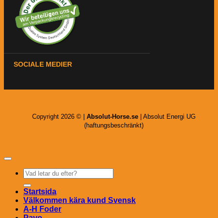
SOCIALE MEDIER
Copyright 2026 © |
Absolut-Horse.se
| Absolut Energi UG
(haftungsbeschränkt)
Sök
efter:
Startsida
Välkommen kära kund Svensk
A-H Foder
Pavo