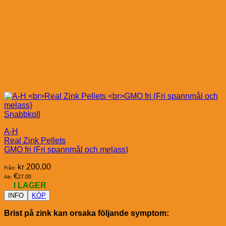
Snabbkoll
A-H
Real Zink Pellets
GMO fri (Fri spannmål och melass)
kr
200.00
Från:
€
27.00
Ab:
I LAGER
INFO
KÖP
Brist på zink kan orsaka följande symptom: