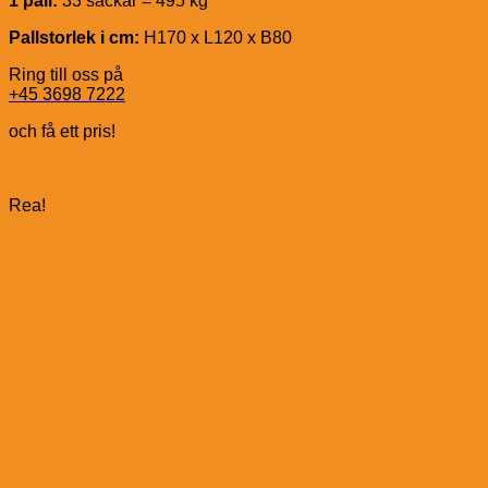
1 pall:
33 säckar = 495 kg
Pallstorlek i cm:
H170 x L120 x B80
Ring till oss på
+45 3698 7222
och få ett pris!
Rea!