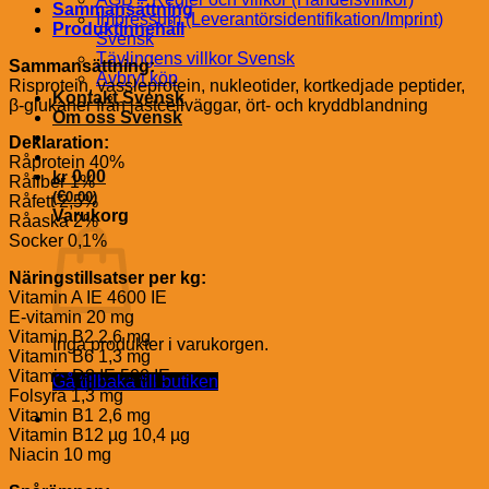
Sammansättning
Impressum (Leverantörsidentifikation/Imprint)
Produktinnehåll
Svensk
Tävlingens villkor Svensk
Sammansättning:
Avbryt köp
Risprotein, vassleprotein, nukleotider, kortkedjade peptider,
Kontakt Svensk
β-glukaner från jästcellväggar, ört- och kryddblandning
Om oss Svensk
Deklaration:
Råprotein 40%
kr
0.00
Råfiber 1%
€
(
0.00
)
Råfett 2,5%
Varukorg
Råaska 2%
Socker 0,1%
Näringstillsatser per kg:
Vitamin A IE 4600 IE
E-vitamin 20 mg
Vitamin B2 2,6 mg
Inga produkter i varukorgen.
Vitamin B6 1,3 mg
Vitamin D3 IE 500 IE
Gå tillbaka till butiken
Folsyra 1,3 mg
Vitamin B1 2,6 mg
Vitamin B12 µg 10,4 µg
Niacin 10 mg