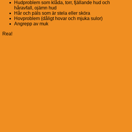
Hudproblem som klåda, torr, fjällande hud och
håravfall, ojämn hud
Hår och päls som är stela eller sköra
Hovproblem (dåligt hovar och mjuka sulor)
Angrepp av muk
Rea!