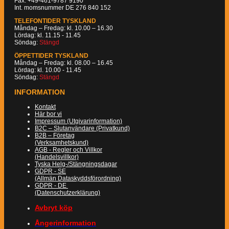
Fax: +49-461-9787 9190
Int. momsnummer DE 276 840 152
TELEFONTIDER TYSKLAND
Måndag – Fredag: kl. 10.00 – 16.30
Lördag: kl. 11.15 - 11.45
Söndag:
Stängd
ÖPPETTIDER TYSKLAND
Måndag – Fredag: kl. 08.00 – 16.45
Lördag: kl. 10.00 - 11.45
Söndag:
Stängd
INFORMATION
Kontakt
Här bor vi
Impressum (Utgivarinformation)
B2C – Slutanvändare (Privatkund)
B2B – Företag
(Verksamhetskund)
AGB - Regler och Villkor
(Handelsvillkor)
Tyska Helg-/Stängningsdagar
GDPR - SE
(Allmän Dataskyddsförordning)
GDPR - DE
(Datenschutzerklärung)
Avbryt köp
Ångerinformation