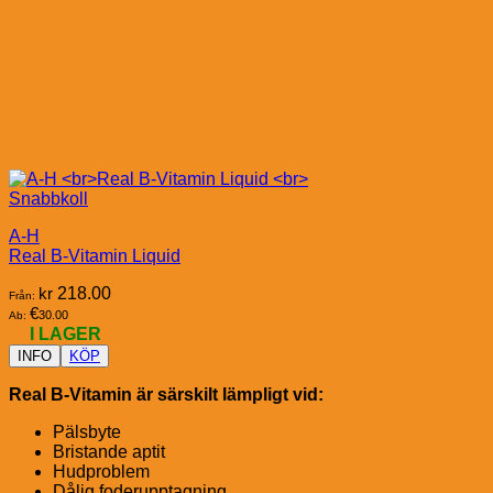
Snabbkoll
A-H
Real B-Vitamin Liquid
kr
218.00
Från:
€
30.00
Ab:
I LAGER
INFO
KÖP
Real B-Vitamin är särskilt lämpligt vid:
Pälsbyte
Bristande aptit
Hudproblem
Dålig foderupptagning