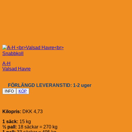
Snabbkoll
A-H
Valsad Havre
FÖRLÄNGD LEVERANSTID: 1-2 uger
INFO
KÖP
Kilopris:
DKK 4,73
1 säck:
15 kg
½ pall:
18 säckar = 270 kg