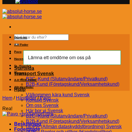
Sök
Startsida
efter:
A-H Foder
Pavo
Havens
St. Hippolyt
Startsida
Transport Svensk
Hästströ
B2C–Kund (Slutanvändare/Privatkund)
A-H RIDE FIBRE
B2B-Kund (Företagskund/Verksamhetskund)
Allt Hästfoder
Hjälp
Välkommen kära kund Svensk
Hem
/
Hästfoder
/
Pavo
Kontakt Svensk
Om oss Svensk
Rea!
Här bor vi Svensk
B2C–Kund (Slutanvändare/Privatkund)
B2B-Kund (Företagskund/Verksamhetskund)
Beskrivning
GDPR (Allmän dataskyddsförordning) Svensk
Foderguide
AGB – Regler och villkor (Handelsvillkor)