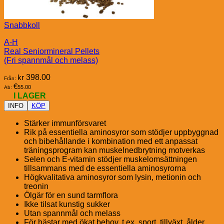
Snabbkoll
A-H
Real Seniormineral Pellets
(Fri spannmål och melass)
kr
398.00
Från:
€
55.00
Ab:
I LAGER
INFO
KÖP
Stärker immunförsvaret
Rik på essentiella aminosyror som stödjer uppbyggnad
och bibehållande i kombination med ett anpassat
träningsprogram kan muskelnedbrytning motverkas
Selen och E-vitamin stödjer muskelomsättningen
tillsammans med de essentiella aminosyrorna
Högkvalitativa aminosyror som lysin, metionin och
treonin
Ölgär för en sund tarmflora
Ikke tilsat kunstig sukker
Utan spannmål och melass
För hästar med ökat behov, t.ex. sport, tillväxt, ålder,