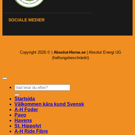
SOCIALE MEDIER
Copyright 2026 © |
Absolut-Horse.se
| Absolut Energi UG
(haftungsbeschränkt)
Sök
efter:
Startsida
Välkommen kära kund Svensk
A-H Foder
Pavo
Havens
St. Hippolyt
A-H Ride Fibre