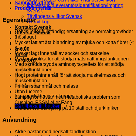
Sammansättning
Impressum (Leverantörsidentifikation/Imprint)
Produktinnehåll
Svensk
Tävlingens villkor Svensk
Egenskaper
Avbryt köp
Kontakt Svensk
Delvis (eller fullständig) ersättning av normalt grovfoder
Om oss Svensk
(hösilage)
Mycket lätt att äta blandning av mjuka och korta fibrer (<
3 cm)
kr
0.00
Mycket lågt innehåll av socker och stärkelse
€
(
0.00
)
Med prebiotika för att stödja matsmältningsfunktionen
Varukorg
Med skräddarsydda aminosyra-pellets för att stödja
muskelfunktionen
Högt proteininnehåll för att stödja muskelmassa och
muskelfunktion
Fri från spannmål och melass
Utan lucerne
Inga produkter i varukorgen.
Lämplig för hästar med metaboliska problem som
Cushing, PSSM eller Fång
Gå tillbaka till butiken
Testad med framgång på 10 stall och djurkliniker
Användning
Äldre hästar med nedsatt tandfunktion