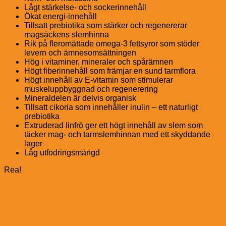
Lågt stärkelse- och sockerinnehåll
Ökat energi-innehåll
Tillsatt prebiotika som stärker och regenererar
magsäckens slemhinna
Rik på fleromättade omega-3 fettsyror som stöder
levern och ämnesomsättningen
Hög i vitaminer, mineraler och spårämnen
Högt fiberinnehåll som främjar en sund tarmflora
Högt innehåll av E-vitamin som stimulerar
muskeluppbyggnad och regenerering
Mineraldelen är delvis organisk
Tillsatt cikoria som innehåller inulin – ett naturligt
prebiotika
Extruderad linfrö ger ett högt innehåll av slem som
täcker mag- och tarmslemhinnan med ett skyddande
lager
Låg utfodringsmängd
Rea!