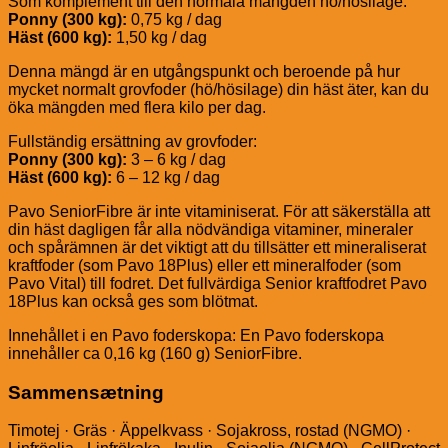
Som komplement till den normala mängden hö/hösilage:
Ponny (300 kg):
0,75 kg / dag
Häst (600 kg):
1,50 kg / dag
Denna mängd är en utgångspunkt och beroende på hur
mycket normalt grovfoder (hö/hösilage) din häst äter, kan du
öka mängden med flera kilo per dag.
Fullständig ersättning av grovfoder:
Ponny (300 kg):
3 – 6 kg / dag
Häst (600 kg):
6 – 12 kg / dag
Pavo SeniorFibre är inte vitaminiserat. För att säkerställa att
din häst dagligen får alla nödvändiga vitaminer, mineraler
och spårämnen är det viktigt att du tillsätter ett mineraliserat
kraftfoder (som Pavo 18Plus) eller ett mineralfoder (som
Pavo Vital) till fodret. Det fullvärdiga Senior kraftfodret Pavo
18Plus kan också ges som blötmat.
Innehållet i en Pavo foderskopa: En Pavo foderskopa
innehåller ca 0,16 kg (160 g) SeniorFibre.
Sammensætning
Timotej · Gräs · Äppelkvass · Sojakross, rostad (NGMO) ·