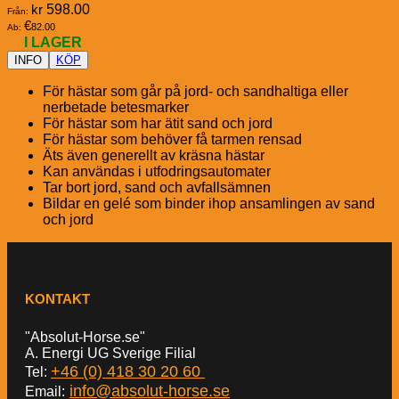
kr
598.00
Från:
€
82.00
Ab:
I LAGER
INFO
KÖP
För hästar som går på jord- och sandhaltiga eller
nerbetade betesmarker
För hästar som har ätit sand och jord
För hästar som behöver få tarmen rensad
Äts även generellt av kräsna hästar
Kan användas i utfodringsautomater
Tar bort jord, sand och avfallsämnen
Bildar en gelé som binder ihop ansamlingen av sand
och jord
KONTAKT
"Absolut-Horse.se"
A. Energi UG Sverige Filial
+46 (0) 418 30 20 60
Tel:
info@absolut-horse.se
Email: