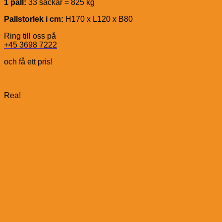
1 pall:
33 säckar = 825 kg
Pallstorlek i cm:
H170 x L120 x B80
Ring till oss på
+45 3698 7222
och få ett pris!
Rea!