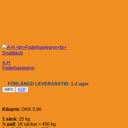
Snabbkoll
A-H
Foderhavregryn
FÖRLÄNGD LEVERANSTID: 1-2 uger
INFO
KÖP
Kilopris:
DKK 5,96
1 säck:
25 kg
½ pall:
18 säckar = 450 kg