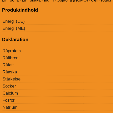
Linfröolja · Linfrökaka · Inulin · Sojaolja (NGMO) · CellProtect
Produktindhold
Energi (DE)
Energi (ME)
Deklaration
Råprotein
Råfibrer
Råfett
Råaska
Stärkelse
Socker
Calcium
Fosfor
Natrium