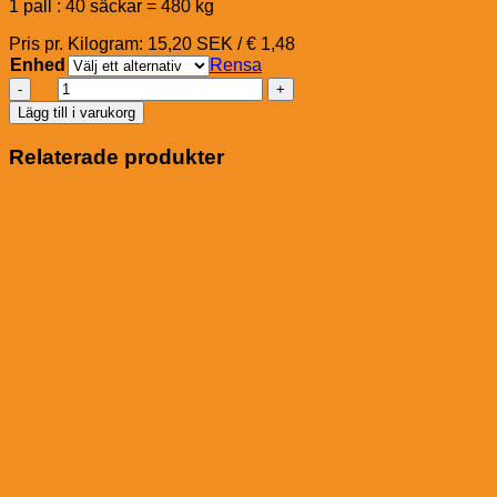
1 pall : 40 säckar = 480 kg
Pris pr. Kilogram: 15,20 SEK / € 1,48
Enhed
Rensa
Pavo
SeniorFibre
Lägg till i varukorg
mängd
Relaterade produkter