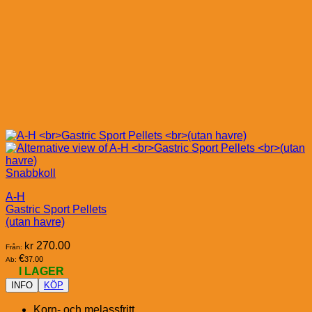
Snabbkoll
A-H
Gastric Sport Pellets
(utan havre)
kr
270.00
Från:
€
37.00
Ab:
I LAGER
INFO
KÖP
Korn- och melassfritt