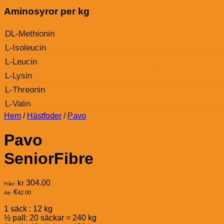
Aminosyror per kg
DL-Methionin
L-Isoleucin
L-Leucin
L-Lysin
L-Threonin
L-Valin
Hem
/
Hästfoder
/
Pavo
Pavo
SeniorFibre
kr
304.00
Från:
€
42.00
Ab:
1 säck : 12 kg
½ pall: 20 säckar = 240 kg