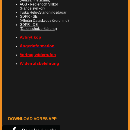
(Verksamhetskund)
AGB - Regler och Villkor
(Handelsvillkor)
Tyska Helg-/Stängningsdagar
GDPR - SE
(Allmän Dataskyddsförordning)
GDPR - DE
(Datenschutzerklärung)
Avbryt köp
Ångerinformation
Vertrag widerrufen
Widerrufsbelehrung
DOWNLOAD VORES APP