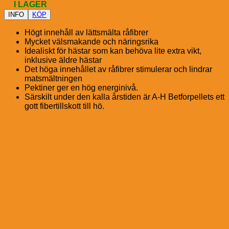
I LAGER
INFO
KÖP
Högt innehåll av lättsmälta råfibrer
Mycket välsmakande och näringsrika
Idealiskt för hästar som kan behöva lite extra vikt,
inklusive äldre hästar
Det höga innehållet av råfibrer stimulerar och lindrar
matsmältningen
Pektiner ger en hög energinivå.
Särskilt under den kalla årstiden är A-H Betforpellets ett
gott fibertillskott till hö.