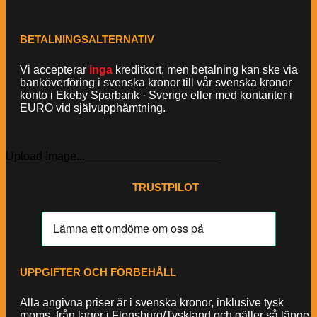
BETALNINGSALTERNATIV
Vi accepterar
inga
kreditkort, men betalning kan ske via
banköverföring i svenska kronor till vår svenska kronor
konto i Ekeby Sparbank · Sverige eller med kontanter i
EURO vid självupphämtning.
Upload Image...
TRUSTPILOT
UPPGIFTER OCH FÖRBEHÅLL
Alla angivna priser är i svenska kronor, inklusive tysk
moms, från lager i Flensburg/Tyskland och gäller så länge