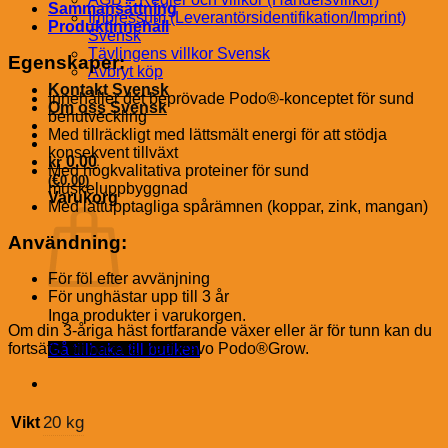
Sammansättning
Impressum (Leverantörsidentifikation/Imprint)
Produktinnehåll
Svensk
Tävlingens villkor Svensk
Egenskaper:
Avbryt köp
Kontakt Svensk
Innehåller det beprövade Podo®-konceptet för sund
Om oss Svensk
benutveckling
Med tillräckligt med lättsmält energi för att stödja
konsekvent tillväxt
kr
0.00
Med högkvalitativa proteiner för sund
€
(
0.00
)
muskeluppbyggnad
Varukorg
Med lättupptagliga spårämnen (koppar, zink, mangan)
Användning:
För föl efter avvänjning
För unghästar upp till 3 år
Inga produkter i varukorgen.
Om din 3-åriga häst fortfarande växer eller är för tunn kan du
fortsätta att utfodra med Pavo Podo®Grow.
Gå tillbaka till butiken
20 kg
Vikt