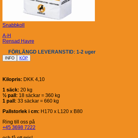
Snabbkoll
A-H
Rensad Havre
FÖRLÄNGD LEVERANSTID: 1-2 uger
INFO
KÖP
Kilopris:
DKK 4,10
1 säck:
20 kg
½ pall:
18 säckar = 360 kg
1 pall:
33 säckar = 660 kg
Pallstorlek i cm:
H170 x L120 x B80
Ring till oss på
+45 3698 7222
och få ett pris!