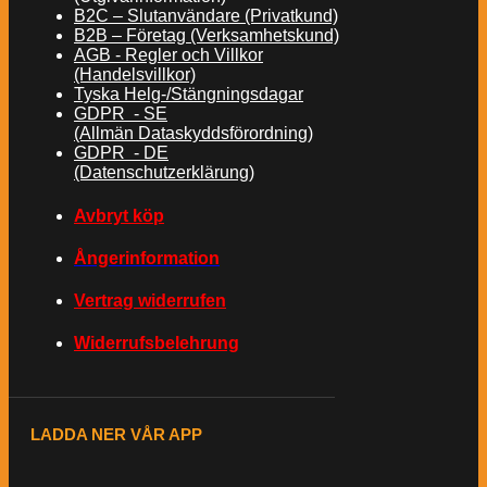
B2C – Slutanvändare (Privatkund)
B2B – Företag (Verksamhetskund)
AGB - Regler och Villkor
(Handelsvillkor)
Tyska Helg-/Stängningsdagar
GDPR - SE
(Allmän Dataskyddsförordning)
GDPR - DE
(Datenschutzerklärung)
Avbryt köp
Ångerinformation
Vertrag widerrufen
Widerrufsbelehrung
LADDA NER VÅR APP