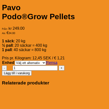
Pavo
Podo®Grow Pellets
kr
249.00
Från:
€
34.00
Ab:
1 säck
: 20 kg
½ pall
: 20 säckar = 400 kg
1 pall
: 40 säckar = 800 kg
Pris pr. Kilogram: 12,45 SEK / € 1,21
Enhed
Rensa
Pavo
Podo®Grow
Lägg till i varukorg
Pellets
mängd
Relaterade produkter