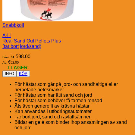
Snabbkoll
A-H
Real Sand Out Pellets Plus
(tar bort jord/sand)
kr
598.00
Från:
€
82.00
Ab:
I LAGER
INFO
KÖP
För hästar som går på jord- och sandhaltiga eller
nerbetade betesmarker
För hästar som har ätit sand och jord
För hästar som behöver få tarmen rensad
Äts även generellt av kräsna hästar
Kan användas i utfodringsautomater
Tar bort jord, sand och avfallsämnen
Bildar en gelé som binder ihop ansamlingen av sand
och jord