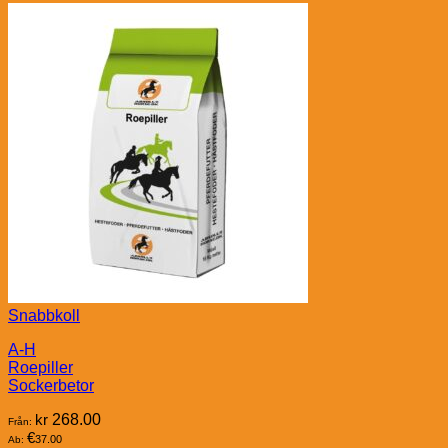
Snabbkoll
A-H
Roepiller
Sockerbetor
kr
268.00
Från:
€
37.00
Ab: