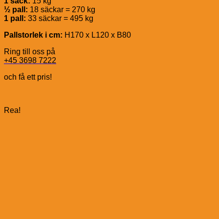
1 säck:
15 kg
½ pall:
18 säckar = 270 kg
1 pall:
33 säckar = 495 kg
Pallstorlek i cm:
H170 x L120 x B80
Ring till oss på
+45 3698 7222
och få ett pris!
Rea!