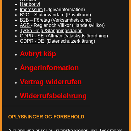
Här bor vi
Impressum
(Utgivarinformation)
B2C – Slutanvändare (Privatkund)
B2B – Företag (Verksamhetskund)
AGB
- Regler och Villkor (Handelsvillkor)
Tyska Helg-/Stängningsdagar
GDPR - SE (Allmän Dataskydsförordning)
GDPR - DE (Datenschutzerklärung)
Avbryt köp
Ångerinformation
Vertrag widerrufen
Widerrufsbelehrung
OPLYSNINGER OG FORBEHOLD
Alla angivna priser är i svenska kronor, inkl. Tysk moms,