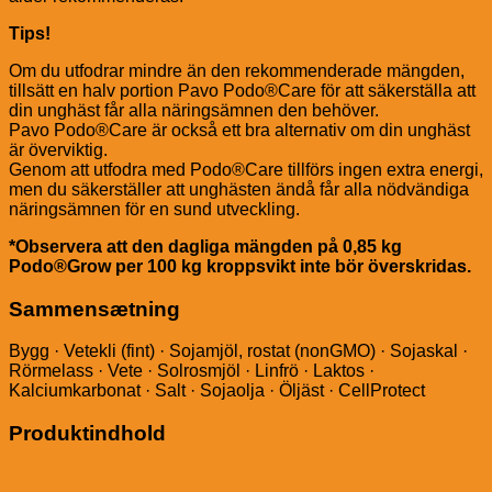
Tips!
Om du utfodrar mindre än den rekommenderade mängden,
tillsätt en halv portion Pavo Podo®Care för att säkerställa att
din unghäst får alla näringsämnen den behöver.
Pavo Podo®Care är också ett bra alternativ om din unghäst
är överviktig.
Genom att utfodra med Podo®Care tillförs ingen extra energi,
men du säkerställer att unghästen ändå får alla nödvändiga
näringsämnen för en sund utveckling.
*Observera att den dagliga mängden på 0,85 kg
Podo®Grow per 100 kg kroppsvikt inte bör överskridas.
Sammensætning
Bygg · Vetekli (fint) · Sojamjöl, rostat (nonGMO) · Sojaskal ·
Rörmelass · Vete · Solrosmjöl · Linfrö · Laktos ·
Kalciumkarbonat · Salt · Sojaolja · Öljäst · CellProtect
Produktindhold