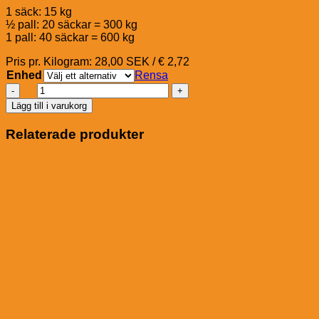
1 säck: 15 kg
½ pall: 20 säckar = 300 kg
1 pall: 40 säckar = 600 kg
Pris pr. Kilogram: 28,00 SEK / € 2,72
Enhed
Rensa
Pavo
GrainFreeMash
Lägg till i varukorg
mängd
Relaterade produkter