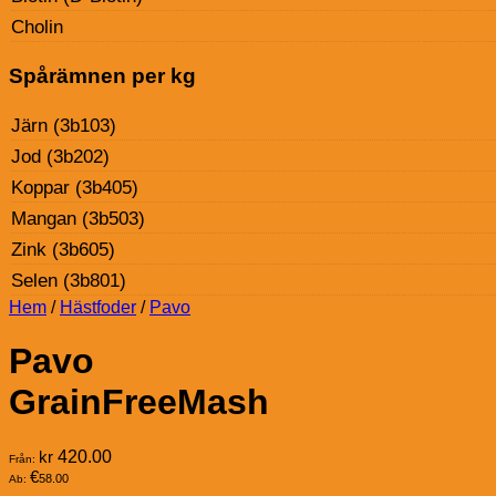
Cholin
Spårämnen per kg
Järn (3b103)
Jod (3b202)
Koppar (3b405)
Mangan (3b503)
Zink (3b605)
Selen (3b801)
Hem
/
Hästfoder
/
Pavo
Pavo
GrainFreeMash
kr
420.00
Från:
€
58.00
Ab: