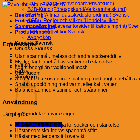
B2C–Kund (Slutanvändare/Privatkund)
B2B-Kund (Företagskund/Verksamhetskund)
GDPR (Allmän dataskyddsförordning) Svensk
Beskrivning
AGB – Regler och villkor (Handelsvillkor)
Foderguide
Impressum (Leverantörsidentifikation/Imprint) Sve
Sammansättning
Tävlingens villkor Svensk
Produktinnehåll
Avbryt köp
Kontakt Svensk
Egenskaper
Om oss Svensk
Utan spannmål, melass och andra sockeradditiv
Mycket lågt innehåll av socker och stärkelse
kr
0.00
Lägre energi än traditionell mash
€
(
0.00
)
Utan lucern
Varukorg
Stöder en hälsosam matsmältning med högt innehåll av rå
Snabb uppblötning med varmt eller kallt vatten
Balancerad med vitaminer och spårämnen
Användning
Inga produkter i varukorgen.
Lämplig för:
Gå tillbaka till butiken
Hästar som är känsliga för socker och stärkelse
Hästar som ska fodras spannmålsfritt
Hästar med tendens till övervikt