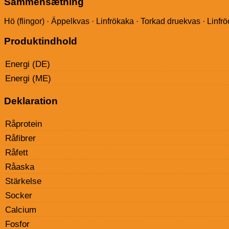
Sammensætning
Hö (flingor) · Äppelkvas · Linfrökaka · Torkad druekvas · Linfr
Produktindhold
Energi (DE)
Energi (ME)
Deklaration
Råprotein
Råfibrer
Råfett
Råaska
Stärkelse
Socker
Calcium
Fosfor