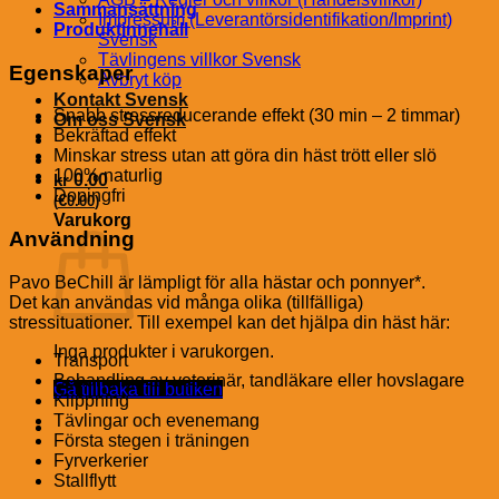
Sammansättning
Impressum (Leverantörsidentifikation/Imprint)
Produktinnehåll
Svensk
Tävlingens villkor Svensk
Egenskaper
Avbryt köp
Kontakt Svensk
Snabb stressreducerande effekt (30 min – 2 timmar)
Om oss Svensk
Bekräftad effekt
Minskar stress utan att göra din häst trött eller slö
100% naturlig
kr
0.00
Dopingfri
€
(
0.00
)
Varukorg
Användning
Pavo BeChill är lämpligt för alla hästar och ponnyer*.
Det kan användas vid många olika (tillfälliga)
stressituationer. Till exempel kan det hjälpa din häst här:
Inga produkter i varukorgen.
Transport
Behandling av veterinär, tandläkare eller hovslagare
Gå tillbaka till butiken
Klippning
Tävlingar och evenemang
Första stegen i träningen
Fyrverkerier
Stallflytt