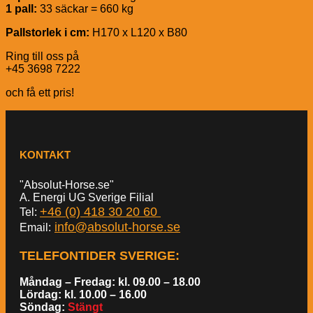
1 pall:
33 säckar = 660 kg
Pallstorlek i cm:
H170 x L120 x B80
Ring till oss på
+45 3698 7222
och få ett pris!
KONTAKT
"Absolut-Horse.se"
A. Energi UG Sverige Filial
+46 (0) 418 30 20 60
Tel:
info@absolut-horse.se
Email:
TELEFONTIDER SVERIGE
:
Måndag – Fredag: kl. 09.00 – 18.00
Lördag: kl. 10.00 – 16.00
Söndag:
Stängt