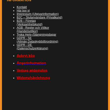
INFORMATION
Kontakt
Här bor vi
Impressum (Utgivarinformation)
B2C – Slutanvändare (Privatkund)
B2B – Företag
(Verksamhetskund)
AGB - Regler och Villkor
(Handelsvillkor)
Tyska Helg-/Stängningsdagar
GDPR - SE
(Allmän Dataskyddsförordning)
GDPR - DE
(Datenschutzerklärung)
Avbryt köp
Ångerinformation
Vertrag widerrufen
Widerrufsbelehrung