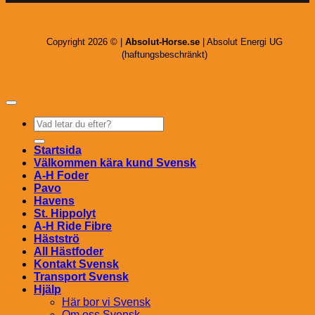
Copyright 2026 © |
Absolut-Horse.se
| Absolut Energi UG
(haftungsbeschränkt)
Sök
efter:
Startsida
Välkommen kära kund Svensk
A-H Foder
Pavo
Havens
St. Hippolyt
A-H Ride Fibre
Hästströ
All Hästfoder
Kontakt Svensk
Transport Svensk
Hjälp
Här bor vi Svensk
Om oss Svensk