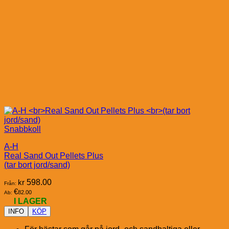
Snabbkoll
A-H
Real Sand Out Pellets Plus
(tar bort jord/sand)
kr
598.00
Från:
€
82.00
Ab:
I LAGER
INFO
KÖP