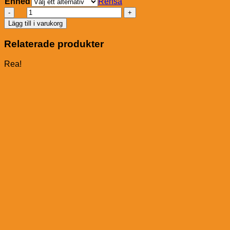
Enhed
Rensa
Pavo
BeChill
Lägg till i varukorg
mängd
Relaterade produkter
Rea!