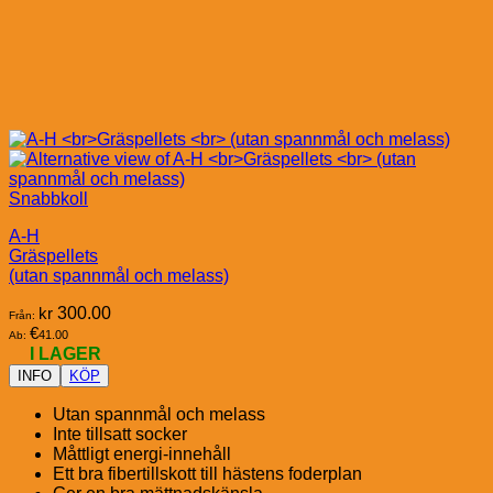
Snabbkoll
A-H
Gräspellets
(utan spannmål och melass)
kr
300.00
Från:
€
41.00
Ab:
I LAGER
INFO
KÖP
Utan spannmål och melass
Inte tillsatt socker
Måttligt energi-innehåll
Ett bra fibertillskott till hästens foderplan