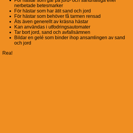
För hästar som går på jord- och sandhaltiga eller
nerbetade betesmarker
För hästar som har ätit sand och jord
För hästar som behöver få tarmen rensad
Äts även generellt av kräsna hästar
Kan användas i utfodringsautomater
Tar bort jord, sand och avfallsämnen
Bildar en gelé som binder ihop ansamlingen av sand
och jord
Rea!