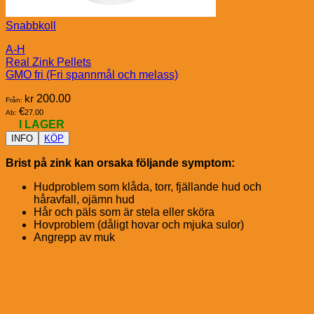
Snabbkoll
A-H
Real Zink Pellets
GMO fri (Fri spannmål och melass)
kr
200.00
Från:
€
27.00
Ab:
I LAGER
INFO
KÖP
Brist på zink kan orsaka följande symptom:
Hudproblem som klåda, torr, fjällande hud och
håravfall, ojämn hud
Hår och päls som är stela eller sköra
Hovproblem (dåligt hovar och mjuka sulor)
Angrepp av muk