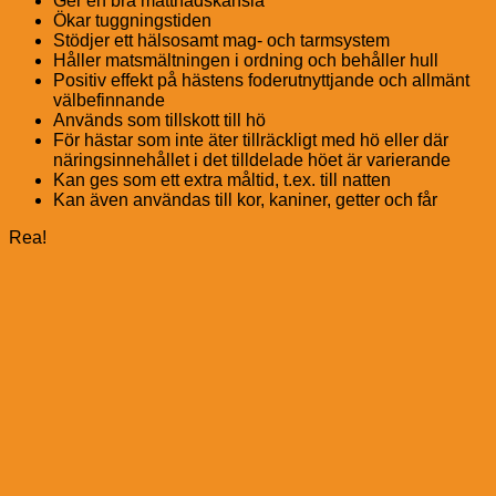
Ger en bra mättnadskänsla
Ökar tuggningstiden
Stödjer ett hälsosamt mag- och tarmsystem
Håller matsmältningen i ordning och behåller hull
Positiv effekt på hästens foderutnyttjande och allmänt
välbefinnande
Används som tillskott till hö
För hästar som inte äter tillräckligt med hö eller där
näringsinnehållet i det tilldelade höet är varierande
Kan ges som ett extra måltid, t.ex. till natten
Kan även användas till kor, kaniner, getter och får
Rea!