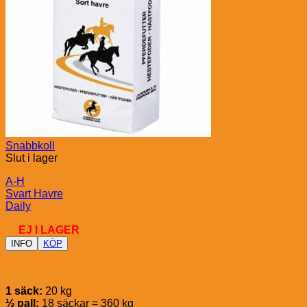
Snabbkoll
Slut i lager
A-H
Svart Havre
Daily
EJ I LAGER
INFO
KÖP
1 säck:
20 kg
½ pall:
18 säckar = 360 kg