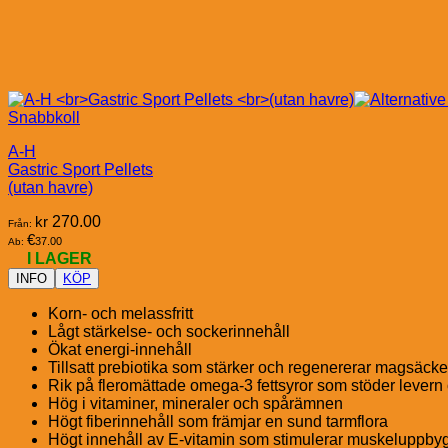
Snabbkoll
A-H
Gastric Sport Pellets
(utan havre)
kr
270.00
Från:
€
37.00
Ab:
I LAGER
INFO
KÖP
Korn- och melassfritt
Lågt stärkelse- och sockerinnehåll
Ökat energi-innehåll
Tillsatt prebiotika som stärker och regenererar magsäc
Rik på fleromättade omega-3 fettsyror som stöder leve
Hög i vitaminer, mineraler och spårämnen
Högt fiberinnehåll som främjar en sund tarmflora
Högt innehåll av E-vitamin som stimulerar muskeluppby