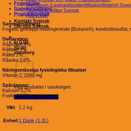
Foderguide
Impressum (Leverantörsidentifikation/Imprint) Sve
Sammansättning
Tävlingens villkor Svensk
Produktinnehåll
Avbryt köp
Kontakt Svensk
Sammansättning
:
Om oss Svensk
Fruktos, grönlippt muslingextrakt (Biolane®), kondroitinsulfat, m
Deklaration
:
kr
0.00
Råprotein 4%
€
(
0.00
)
Råfibrer 2%
Varukorg
Råfett 1%
Råaska 1,6%
Näringsmässiga fysiologiska tillsatser
Vitamin C 2000 mg
Spårämnen
:
Inga produkter i varukorgen.
Kalcium 0,2%
Fosfor 0,15%
Gå tillbaka till butiken
1.2 kg
Vikt
1 Dunk (1,2L)
Enhed