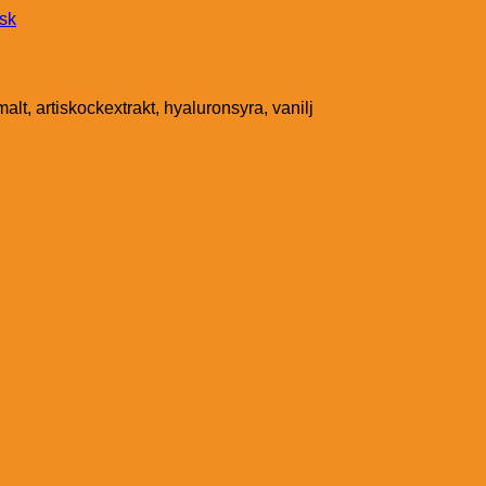
nsk
alt, artiskockextrakt, hyaluronsyra, vanilj