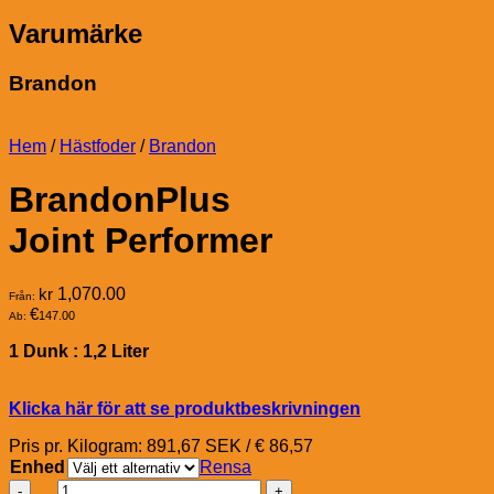
Varumärke
Brandon
Hem
/
Hästfoder
/
Brandon
BrandonPlus
Joint Performer
kr
1,070.00
Från:
€
147.00
Ab:
1 Dunk : 1,2 Liter
Klicka här för att se produktbeskrivningen
Pris pr. Kilogram: 891,67 SEK / € 86,57
Enhed
Rensa
BrandonPlus