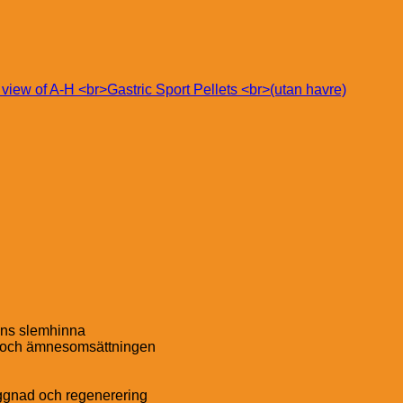
kens slemhinna
rn och ämnesomsättningen
ggnad och regenerering