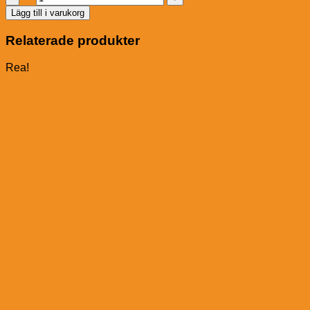
Joint
Lägg till i varukorg
Performer
mängd
Relaterade produkter
Rea!