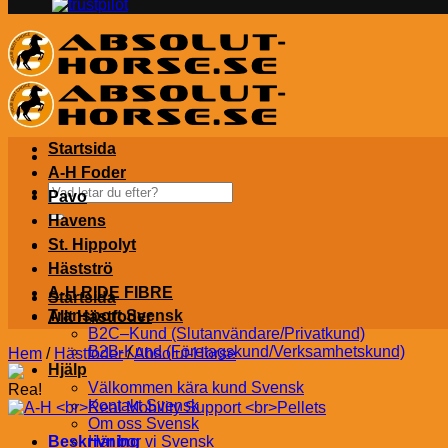
Startsida
A-H Foder
Sök
Pavo
efter:
Havens
St. Hippolyt
Hästströ
A-H RIDE FIBRE
Startsida
Transport Svensk
Allt Hästfoder
B2C–Kund (Slutanvändare/Privatkund)
B2B-Kund (Företagskund/Verksamhetskund)
Hem
/
Hästfoder
/
Absolut-Horse
Hjälp
Välkommen kära kund Svensk
Rea!
Kontakt Svensk
Om oss Svensk
Beskrivning
Här bor vi Svensk