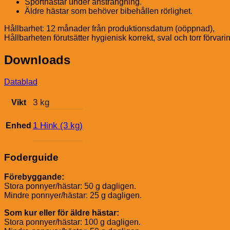
Sporthästar under ansträngning.
Äldre hästar som behöver bibehållen rörlighet.
Hållbarhet: 12 månader från produktionsdatum (o
Hållbarheten förutsätter hygienisk korrekt, sval och torr förvari
Downloads
Datablad
3 kg
Vikt
1 Hink (3 kg)
Enhed
Foderguide
Förebyggande:
Stora ponnyer/hästar: 50 g dagligen.
Mindre ponnyer/hästar: 25 g dagligen.
Som kur eller för äldre hästar:
Stora ponnyer/hästar: 100 g dagligen.