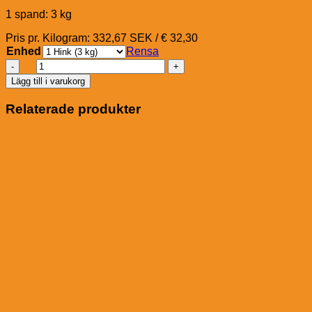
1 spand: 3 kg
Pris pr. Kilogram: 332,67 SEK / € 32,30
Enhed
Rensa
A-
H
Lägg till i varukorg
Real
Mobility
Relaterade produkter
Support
Pellets
mängd