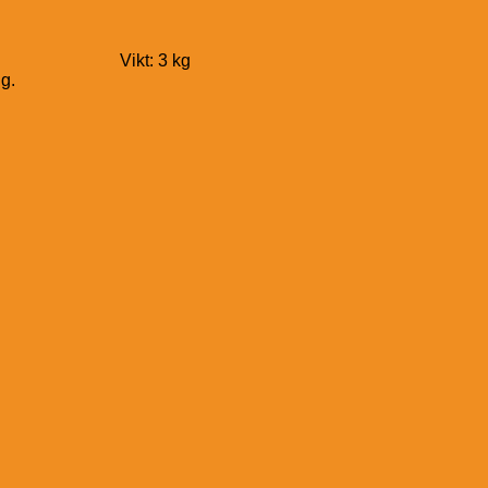
öppnad), Vikt: 3 kg
ng.