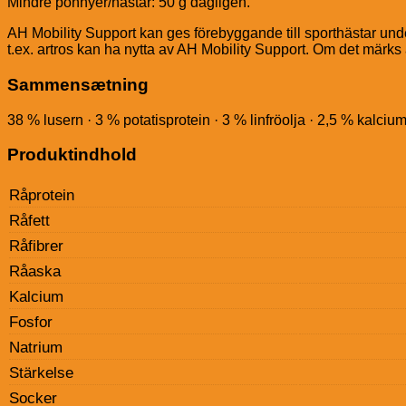
Mindre ponnyer/hästar: 50 g dagligen.
AH Mobility Support kan ges förebyggande till sporthästar und
t.ex. artros kan ha nytta av AH Mobility Support. Om det märk
Sammensætning
38 % lusern · 3 % potatisprotein · 3 % linfröolja · 2,5 % kalci
Produktindhold
Råprotein
Råfett
Råfibrer
Råaska
Kalcium
Fosfor
Natrium
Stärkelse
Socker