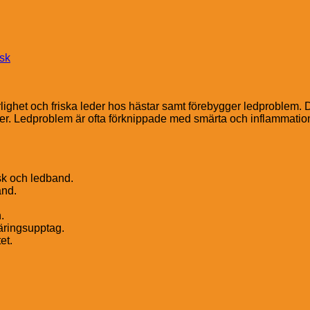
nsk
örlighet och friska leder hos hästar samt förebygger ledproblem. 
eder. Ledproblem är ofta förknippade med smärta och inflammatio
sk och ledband.
and.
.
näringsupptag.
et.