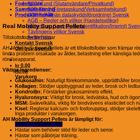
Foderguide
B2C–Kund (Slutanvändare/Privatkund)
Sammansättning
B2B-Kund (Företagskund/Verksamhetskund)
Produktinnehåll
GDPR (Allmän dataskyddsförordning) Svensk
AGB – Regler och villkor (Handelsvillkor)
Real Mobility Support Pellets
Impressum (Leverantörsidentifikation/Imprint) Sve
Tävlingens villkor Svensk
Tillskottsfoder för hästar
Avbryt köp
Kontakt Svensk
AH Mobility Support Pellets är ett tillskottsfoder som främjar r
Om oss Svensk
lindra problem orsakade av ålder, belastning eller känsliga l
rörelseapparat.
kr
0.00
Viktiga ingredienser:
€
(
0.00
)
Varukorg
Glukosamin:
Naturligt förekommande, upprätthåller bro
Kollagen:
Stödjer uppbyggnad av leder, brosk och ledb
Kondroitin:
Förstärker glukosaminets effekt.
Hyaluronsyra:
Viktigt för brosk, ledvätska, hud och ögon
MSM:
Svavelkälla, viktig för bindvävens elasticitet och 
Kisel:
Reglerar kalcium- och fosforupptag, stödjer skelett
Inga produkter i varukorgen.
AH Mobility Support Pellets är lämpligt för:
Gå tillbaka till butiken
Hästar som behöver stöd för leder och senor.
Hästar som påbörjar träning.