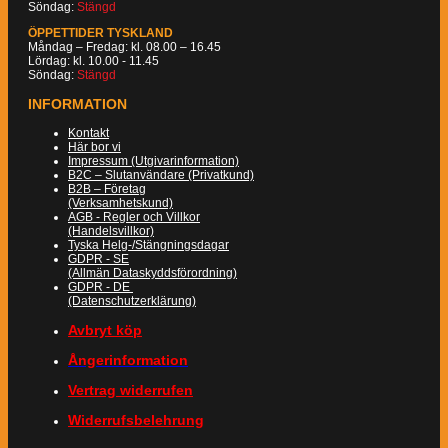
Söndag:
Stängd
ÖPPETTIDER TYSKLAND
Måndag – Fredag: kl. 08.00 – 16.45
Lördag: kl. 10.00 - 11.45
Söndag:
Stängd
INFORMATION
Kontakt
Här bor vi
Impressum (Utgivarinformation)
B2C – Slutanvändare (Privatkund)
B2B – Företag
(Verksamhetskund)
AGB - Regler och Villkor
(Handelsvillkor)
Tyska Helg-/Stängningsdagar
GDPR - SE
(Allmän Dataskyddsförordning)
GDPR - DE
(Datenschutzerklärung)
Avbryt köp
Ångerinformation
Vertrag widerrufen
Widerrufsbelehrung