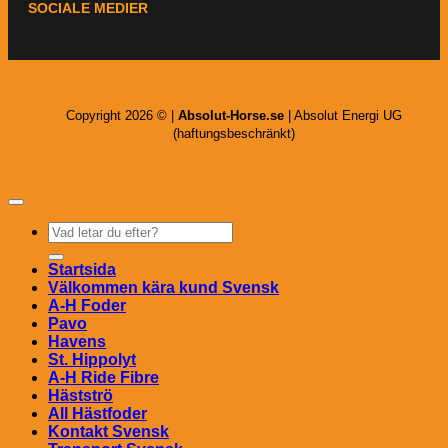
SOCIALE MEDIER
Copyright 2026 © |
Absolut-Horse.se
| Absolut Energi UG
(haftungsbeschränkt)
Sök
efter:
Startsida
Välkommen kära kund Svensk
A-H Foder
Pavo
Havens
St. Hippolyt
A-H Ride Fibre
Hästströ
All Hästfoder
Kontakt Svensk