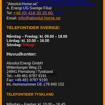
"Absolut-Horse.se"
Impressum (Leverantörsidentifikation/Imprint)
A. Energi UG Sverige Filial
Svensk
+46 (0) 418 30 20 60
Tävlingens villkor Svensk
Tel:
Avbryt köp
info@absolut-horse.se
Email:
Kontakt Svensk
Om oss Svensk
TELEFONTIDER SVERIGE
:
Måndag – Fredag: kl. 09.00 – 18.00
kr
0.00
Lördag: kl. 10.00 – 16.00
€
(
0.00
)
Söndag:
Stängt
Varukorg
Huvudkontor:
Absolut Energi GmbH
Wittenberger Weg 21
24941 Flensborg / Tyskland
Inga produkter i varukorgen.
Tel.: +49 461 9787 9191
Fax: +49-461-9787 9190
Gå tillbaka till butiken
Int. momsnummer DE 276 840 152
TELEFONTIDER TYSKLAND
Måndag – Fredag: kl. 10.00 – 16.45