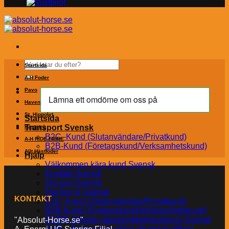
Sök
Startsida
efter:
A-H Foder
Pavo
Havens
St. Hippolyt
Startsida
Transport Svensk
Hästströ
B2C–Kund (Slutanvändare/Privatkund)
A-H RIDE FIBRE
B2B-Kund (Företagskund/Verksamhetskund)
Allt Hästfoder
Hjälp
Välkommen kära kund Svensk
Kontakt Svensk
Om oss Svensk
Här bor vi Svensk
KONTAKT
B2C–Kund (Slutanvändare/Privatkund)
B2B-Kund (Företagskund/Verksamhetskund)
GDPR (Allmän dataskyddsförordning) Svensk
"Absolut-Horse.se"
AGB – Regler och villkor (Handelsvillkor)