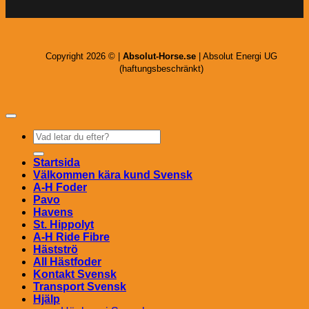
Copyright 2026 © |
Absolut-Horse.se
| Absolut Energi UG
(haftungsbeschränkt)
Sök
efter:
Startsida
Välkommen kära kund Svensk
A-H Foder
Pavo
Havens
St. Hippolyt
A-H Ride Fibre
Hästströ
All Hästfoder
Kontakt Svensk
Transport Svensk
Hjälp