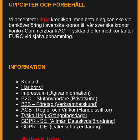
UPPGIFTER OCH FÖRBEHÅLL
Vi accepterar
inga
kreditkort, men betalning kan ske via
banköverföring i svenska kronor till vår svenska kronor
konto i Commerzbank AG · Tyskland eller med kontanter i
EURO vid självupphämtning.
INFORMATION
Kontakt
Här bor vi
Impressum
(Utgivarinformation)
B2C – Slutanvändare (Privatkund)
B2B – Företag (Verksamhetskund)
AGB
- Regler och Villkor (Handelsvillkor)
Tyska Helg-/Stängningsdagar
GDPR - SE (Allmän Dataskydsförordning)
GDPR - DE (Datenschutzerklärung)
Avbryt köp