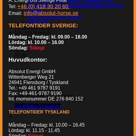
A. Energi UG Sverige Filial
Impressum (Leverantörsidentifikation/Imprint)
+46 (0) 418 30 20 60
Tel:
Svensk
info@absolut-horse.se
Email:
Tävlingens villkor Svensk
Avbryt köp
TELEFONTIDER SVERIGE
:
Kontakt Svensk
Om oss Svensk
Måndag – Fredag: kl. 09.00 – 18.00
Lördag: kl. 10.00 – 16.00
Söndag:
Stängt
kr
0.00
€
(
0.00
)
Huvudkontor:
Varukorg
Absolut Energi GmbH
Wittenberger Weg 21
24941 Flensborg / Tyskland
Tel.: +49 461 9787 9191
Fax: +49-461-9787 9190
Inga produkter i varukorgen.
Int. momsnummer DE 276 840 152
Gå tillbaka till butiken
TELEFONTIDER TYSKLAND
Måndag – Fredag: kl. 10.00 – 16.45
Lördag: kl. 11.15 - 11.45
Söndag:
Stängt