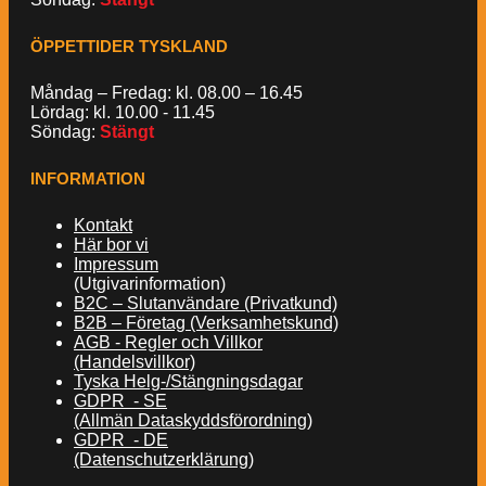
ÖPPETTIDER TYSKLAND
Måndag – Fredag: kl. 08.00 – 16.45
Lördag: kl. 10.00 - 11.45
Söndag:
Stängt
INFORMATION
Kontakt
Här bor vi
Impressum
(Utgivarinformation)
B2C – Slutanvändare (Privatkund)
B2B – Företag (Verksamhetskund)
AGB - Regler och Villkor
(Handelsvillkor)
Tyska Helg-/Stängningsdagar
GDPR - SE
(Allmän Dataskyddsförordning)
GDPR - DE
(Datenschutzerklärung)