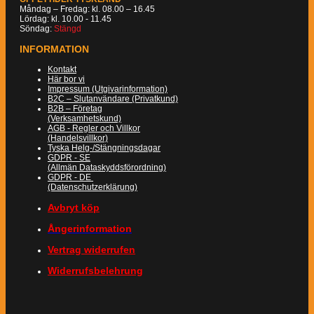
Måndag – Fredag: kl. 08.00 – 16.45
Lördag: kl. 10.00 - 11.45
Söndag:
Stängd
INFORMATION
Kontakt
Här bor vi
Impressum (Utgivarinformation)
B2C – Slutanvändare (Privatkund)
B2B – Företag
(Verksamhetskund)
AGB - Regler och Villkor
(Handelsvillkor)
Tyska Helg-/Stängningsdagar
GDPR - SE
(Allmän Dataskyddsförordning)
GDPR - DE
(Datenschutzerklärung)
Avbryt köp
Ångerinformation
Vertrag widerrufen
Widerrufsbelehrung