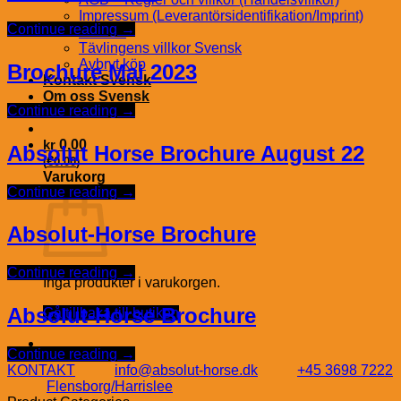
Impressum (Leverantörsidentifikation/Imprint)
Continue reading
→
Svensk
Tävlingens villkor Svensk
Avbryt köp
Brochure Mai 2023
Kontakt Svensk
Om oss Svensk
Continue reading
→
kr
0.00
Absolut Horse Brochure August 22
€
(
0.00
)
Varukorg
Continue reading
→
Absolut-Horse Brochure
Continue reading
→
Inga produkter i varukorgen.
Absolut-Horse Brochure
Gå tillbaka till butiken
Continue reading
→
KONTAKT
info@absolut-horse.dk
+45 3698 7222
Flensborg/Harrislee