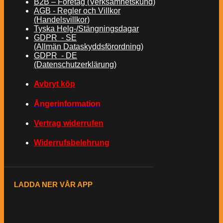
B2B – Företag (Verksamhetskund)
AGB - Regler och Villkor
(Handelsvillkor)
Tyska Helg-/Stängningsdagar
GDPR - SE
(Allmän Dataskyddsförordning)
GDPR - DE
(Datenschutzerklärung)
Avbryt köp
Ångerinformation
Vertrag widerrufen
Widerrufsbelehrung
LADDA NER VÅR APP