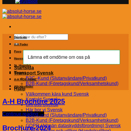
Sök
Startsida
efter:
A-H Foder
Pavo
Havens
St. Hippolyt
Startsida
Transport Svensk
Hästströ
B2C–Kund (Slutanvändare/Privatkund)
A-H RIDE FIBRE
B2B-Kund (Företagskund/Verksamhetskund)
Allt Hästfoder
Hjälp
Välkommen kära kund Svensk
Kontakt Svensk
A-H Brochure 2025
Om oss Svensk
Här bor vi Svensk
Continue reading
→
B2C–Kund (Slutanvändare/Privatkund)
B2B-Kund (Företagskund/Verksamhetskund)
GDPR (Allmän dataskyddsförordning) Svensk
Brochure-2024
AGB – Regler och villkor (Handelsvillkor)