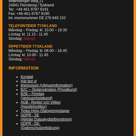
Wittenberger Weg 21
24941 Flensborg / Tyskland
Tel.: +49 461 9787 9191
Fax: +49-461-9787 9190
Int. momsnummer DE 276 840 152
TELEFONTIDER TYSKLAND
Måndag – Fredag: kl. 10.00 – 16.30
Lördag: kl. 11.15 - 11.45
Söndag:
Stängd
ÖPPETTIDER TYSKLAND
Måndag – Fredag: kl. 08.00 – 16.45
Lördag: kl. 10.00 - 11.45
Söndag:
Stängd
INFORMATION
Kontakt
Här bor vi
Impressum (Utgivarinformation)
B2C – Slutanvändare (Privatkund)
B2B – Företag
(Verksamhetskund)
AGB - Regler och Villkor
(Handelsvillkor)
Tyska Helg-/Stängningsdagar
GDPR - SE
(Allmän Dataskyddsförordning)
GDPR - DE
(Datenschutzerklärung)