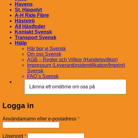
Havens
St. Hippolyt
A-H Ride Fibre
Hästströ
All Hästfoder
Kontakt Svensk
Transport Svensk
Hjälp
Här bor vi Svensk
Om oss Svensk
AGB – Regler och Villkor (Handelsvillkor)
Impressum (Leverantörsidentifikation/Imprint)
Svensk
FAQ´s Svensk
Logga in
Obligatoriskt
Användarnamn eller e-postadress
*
Obligatoriskt
Lösenord
*